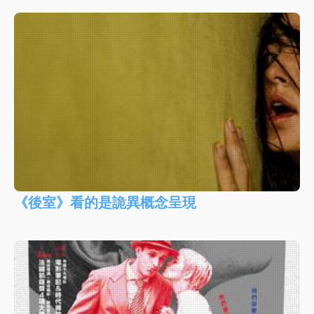
《後室》看的是詭異概念呈現