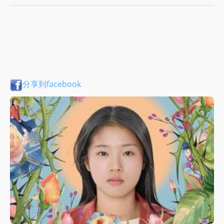
分享到facebook