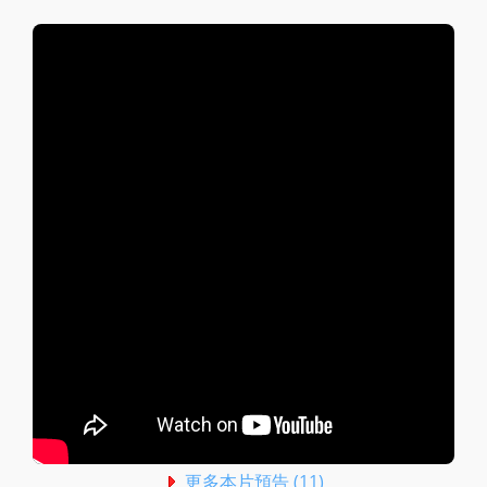
更多本片預告 (11)