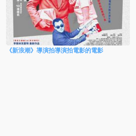
《新浪潮》導演拍導演拍電影的電影