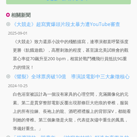
相關新聞
◎
《大競走》超寫實爆頭片段太暴力遭YouTube審查
2025-09-01
《大競走》致力還原小說中的殘酷描寫，連導演都直呼緊張度
更勝《飢餓遊戲》，高壓刺激的程度，甚至讓北美試映會的觀
眾心率從70飆升至200 bpm，相當於戰鬥機飛行員抵抗9G重
力的情況！
◎
《懼裂》全球票房破10億 導演談電影中三大象徵核心
2024-10-25
白色浴室被設計為一個沒有家具的心理空間，充滿圖像化的元
素。第二是貫穿整部電影反覆出現那條巨大疤痕的脊椎，服裝
上的所有拉鍊、長袍上的龍、酒吧裡禮服上的背部深V，都能看
到她的脊椎。第三個象徵是火龍，代表從灰燼中重生的鳳凰，
準備好重生。」
◎