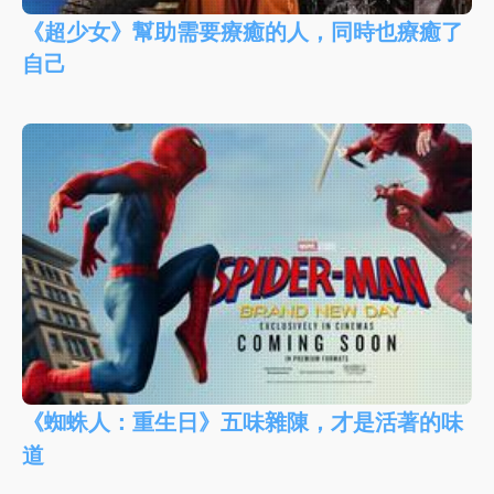
《超少女》幫助需要療癒的人，同時也療癒了
自己
《蜘蛛人：重生日》五味雜陳，才是活著的味
道