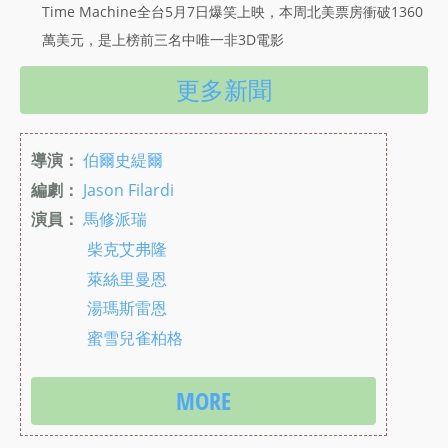
Time Machine全台5月7日爆笑上映，本周北美票房衝破1360
萬美元，是上榜前三名中唯一非3D電影
更多新聞
導演：
伯爾史緹爾
編劇：
Jason Filardi
演員：
馬修派瑞
柴克艾弗隆
萊絲里曼恩
湯瑪斯雷恩
蜜雪兒雀柏格
MORE