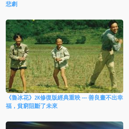
悲劇
《魯冰花》2K修復版經典重映 --- 善良畫不出幸
福，貧窮阻斷了未來