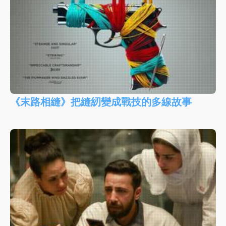
《末路相縫》把縫紉變成戰技的多線故事