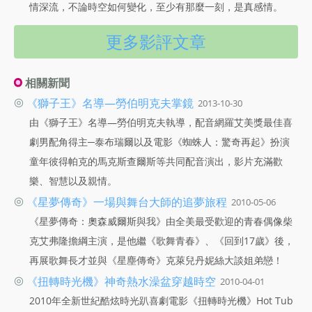
情深流，不論時空如何變化，至少有那麼一刻，是真感情。
更多影評文章
相關新聞
◎
《獅子王》名導—勞伯明克夫掌鏡
2013-10-30
由《獅子王》名導—勞伯明克夫執導，配音網羅艾美獎最佳喜
劇男配角得主─泰布瑞爾以及電影《蜘蛛人：驚奇再起》扮演
童年彼得帕克的馬克斯查爾斯等共同配音演出，影片充滿歡
樂、智慧以及親情。
◎
《星夢傳奇》一場與舞台大師的追夢旅程
2010-05-06
《星夢傳奇：奧森威爾斯與我》由全美最受歡迎的青春偶像柴
克艾弗隆擔綱主演，是他繼《歌舞青春》、《回到17歲》後，
再展歌舞長才並與《星塵傳奇》克萊兒丹妮絲大談姐弟戀！
◎
《扭轉時光機》神奇熱水澡盆穿越時空
2010-04-01
2010年全新世紀酷炫時光趴喜劇電影《扭轉時光機》Hot Tub