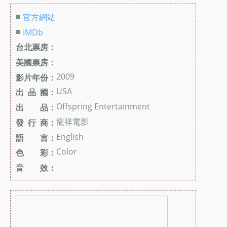
■
官方網站
■
IMDb
台北票房：
美國票房：
2009
影片年份：
USA
出 品 國：
Offspring Entertainment
出 品：
龍祥電影
發 行 商：
English
語 言：
Color
色 彩：
音 效：