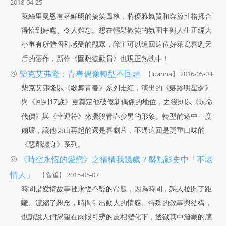
2018-04-25
萊絲里曼恩有著鮮明的搞笑風格，將優雅氣質和奔放性格揉合
得恰到好處、令人難忘。想在輕鬆歡笑的氛圍中對人生正經大
小事有所體悟和感受的觀眾，除了可以追回這位好萊塢喜劇天
后的舊作，新作《圍雞總動員》也現正熱映中！
◎
柴克艾弗隆：青春偶像轉型不回頭
【Joanna】 2016-05-04
柴克艾弗隆以《歌舞青春》系列走紅，演出的《髮膠明星夢》
與《回到17歲》更奠定他破億新偶像的地位，之後則以《玩命
代價》與《幸運符》來擺脫青春少男的形象。轉型的途中一度
崩壞，讓他東山再起的還是喜劇片，不過這回是更重口味的
《惡鄰纏身》系列。
◎
《時空永恆的愛戀》之猜猜我幾歲？盤點影史中「不老
情人」
【雀雀】 2015-05-07
時間是愛情故事裡永恆不變的命題，因為時間，戀人拉開了距
離、濃縮了想念，時間引出動人的情感、特殊的敘事與結構，
也訴說人們渴望在肉眼可辨的皮相變化下，透徹其中潛藏的感