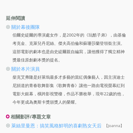
延伸閱讀
◎
關於幕後團隊
伯爾史緹爾的導演處女作，是2002年的《玩酷子弟》，由基倫
考克金、克萊兒丹尼絲、傑夫高伯倫和蘇珊莎蘭登領銜主演。
這部電影的劇本也是由史緹爾親自編寫，讓他獲得了獨立精神
獎最佳原創劇本獎的提名。
◎
關於本片演員
柴克艾弗隆是好萊塢最多才多藝的當紅偶像藝人，因主演迪士
尼頻道的青春歌舞影集《歌舞青春》讓他一路由電視螢幕紅到
電影大銀幕，橫跨影視雙棲，作品不勝枚舉，現年22歲的他，
今年更成為奧斯卡獎頒獎人的榮耀。
相關影評/專題文章
◎
萊絲里曼恩：搞笑風格鮮明的喜劇熟女天后
【Joanna】