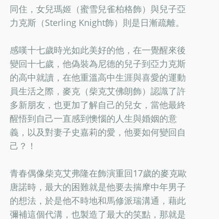
同住，女兒瑪姬（蜜雪兒雀柏格飾）與兒子亞
力克斯（Sterling Knight飾）則是日漸疏離。
感嘆十七歲時光如此美好的他，在一覺醒來後
變回十七歲，他偽裝為尼德的兒子到亞力克斯
的高中就讀，在他重溫高中生涯與喜愛的運動
員生活之際，麥克（柴克艾佛朗飾）認識了許
多新朋友，也更加了解自己的兒女，當他最終
醒悟到自己一直感到懊惱的人生與婚姻的意
義，以及對妻子史嘉莉的愛，他要如何變回自
己？！
青春偶像柴克艾弗隆在飾演重回17歲的麥克歐
唐諾時，最大的困難就是他要去揣摩中年男子
的想法，於是他不時地和馬修派瑞溝通，藉此
彌補這個代溝，也製造了最大的笑點，那就是