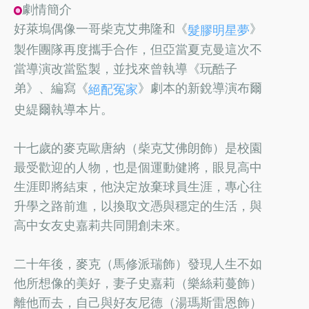
劇情簡介
好萊塢偶像一哥柴克艾弗隆和《
》
髮膠明星夢
製作團隊再度攜手合作，但亞當夏克曼這次不
當導演改當監製，並找來曾執導《玩酷子
弟》、編寫《
》劇本的新銳導演布爾
絕配冤家
史緹爾執導本片。
十七歲的麥克歐唐納（柴克艾佛朗飾）是校園
最受歡迎的人物，也是個運動健將，眼見高中
生涯即將結束，他決定放棄球員生涯，專心往
升學之路前進，以換取文憑與穩定的生活，與
高中女友史嘉莉共同開創未來。
二十年後，麥克（馬修派瑞飾）發現人生不如
他所想像的美好，妻子史嘉莉（樂絲莉蔓飾）
離他而去，自己與好友尼德（湯瑪斯雷恩飾）