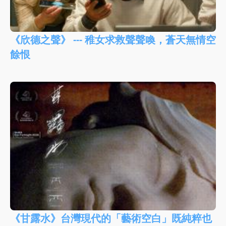
《欣德之聲》 --- 稚女求救聲聲喚，蒼天無情空
餘恨
《甘露水》台灣現代的「藝術空白」既純粹也