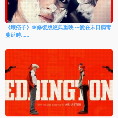
《壞痞子》4K修復版經典重映 ---愛在末日病毒
蔓延時...…