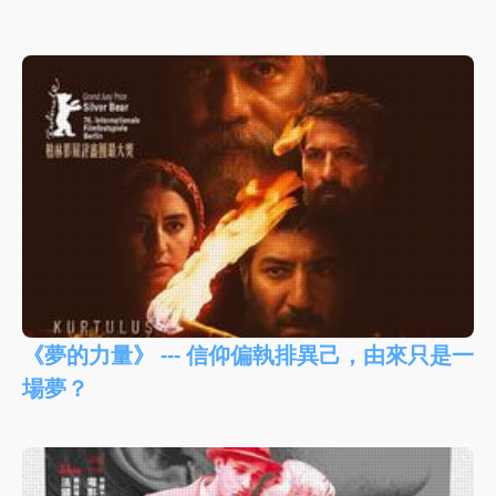
《夢的力量》 --- 信仰偏執排異己，由來只是一
場夢？