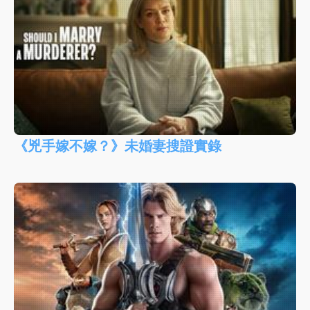
《兇手嫁不嫁？》未婚妻搜證實錄