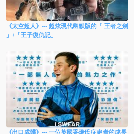
《太空超人》--- 超炫現代幽默版的「 王者之劍
」+「王子復仇記」
《出口成髒》--- 一位英國妥瑞氏症患者的成長