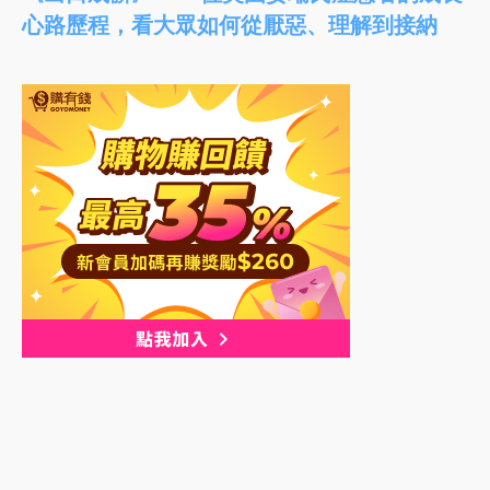
心路歷程，看大眾如何從厭惡、理解到接納