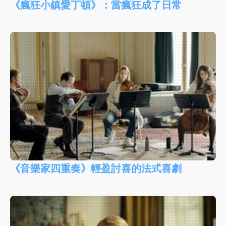
《瘋狂小鎮愛丁頓》：當瘋狂成了日常
《音樂家四重奏》輕盈討喜的法式喜劇