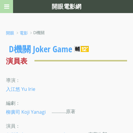
開眼電影網
﹥
﹥D機關
開眼
電影
D機關 Joker Game
演員表
導演：
入江悠 Yu Irie
編劇：
............原著
柳廣司 Koji Yanagi
演員：