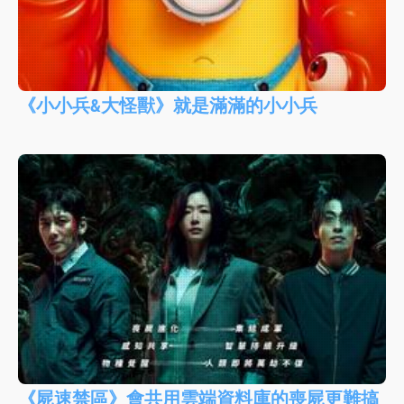
《小小兵&大怪獸》就是滿滿的小小兵
《屍速禁區》會共用雲端資料庫的喪屍更難搞