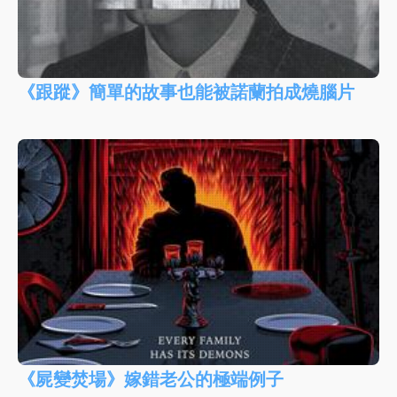
《跟蹤》簡單的故事也能被諾蘭拍成燒腦片
《屍變焚場》嫁錯老公的極端例子