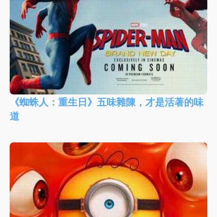
《蜘蛛人：重生日》五味雜陳，才是活著的味
道