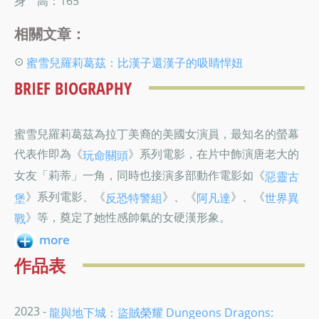
身 高：165
相關文章：
⊙
蜜雪兒羅莉葛茲：比漢子還漢子的吸睛悍妞
BRIEF BIOGRAPHY
蜜雪兒羅莉葛茲為拉丁美裔的美國女演員，最知名的螢幕
代表作即為《
》系列電影，在片中飾演唐老大的
玩命關頭
女友「莉蒂」一角，同時也接演多部動作電影如《
惡靈古
》系列電影、《
》、《
》、《
堡
反恐特警組
阿凡達
世界異
》等，奠定了她性感帥氣的女硬漢形象。
戰
more
作品表
2023 -
龍與地下城：盜賊榮耀 Dungeons Dragons: