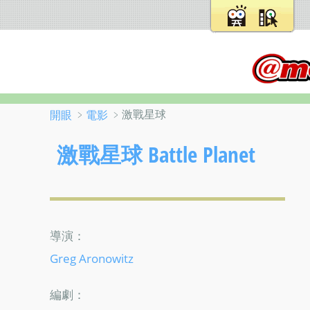
﹥
﹥激戰星球
開眼
電影
激戰星球 Battle Planet
導演：
Greg Aronowitz
編劇：