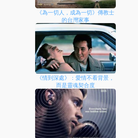
《為一切人，成為一切》傳教士
的台灣家事
《情到深處》：愛情不看背景，
而是靈魂契合度