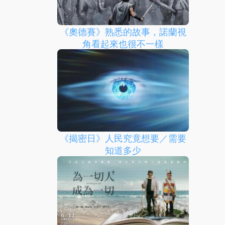
《奧德賽》熟悉的故事，諾蘭視
角看起來也很不一樣
《揭密日》人民究竟想要／需要
知道多少