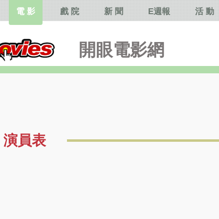
電 影
戲 院
新 聞
E週報
活 動
開眼電影網
演員表