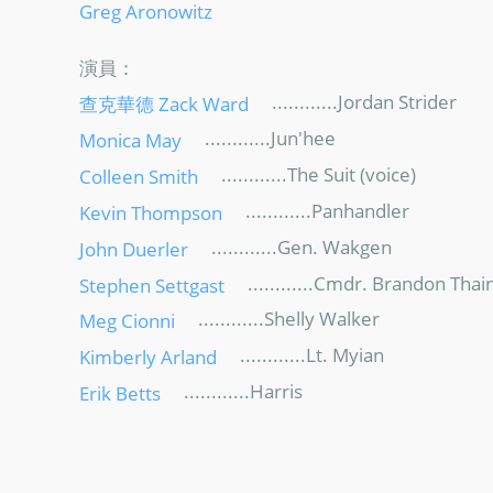
Greg Aronowitz
演員：
............Jordan Strider
查克華德 Zack Ward
............Jun'hee
Monica May
............The Suit (voice)
Colleen Smith
............Panhandler
Kevin Thompson
............Gen. Wakgen
John Duerler
............Cmdr. Brandon Thai
Stephen Settgast
............Shelly Walker
Meg Cionni
............Lt. Myian
Kimberly Arland
............Harris
Erik Betts