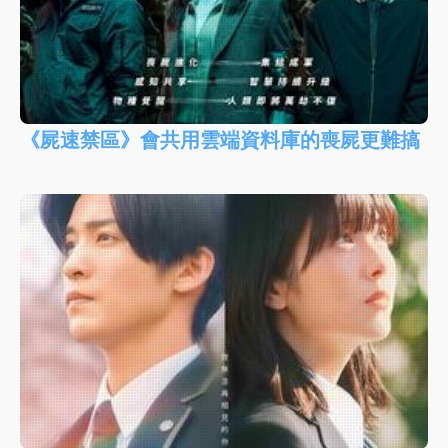
《屍速禁區》會共用雲端資料庫的喪屍更難搞