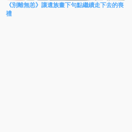
《別離無恙》讓遺族畫下句點繼續走下去的喪
禮