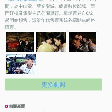
間，於中山堂、新光影城、總督數位影城、西
門紅樓及電影主題公園舉行。單場票券自6/2
起開始預售，請洽年代售票系統各端點或網路
購票。
更多劇照
相關新聞