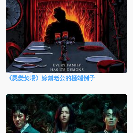
《屍變焚場》嫁錯老公的極端例子