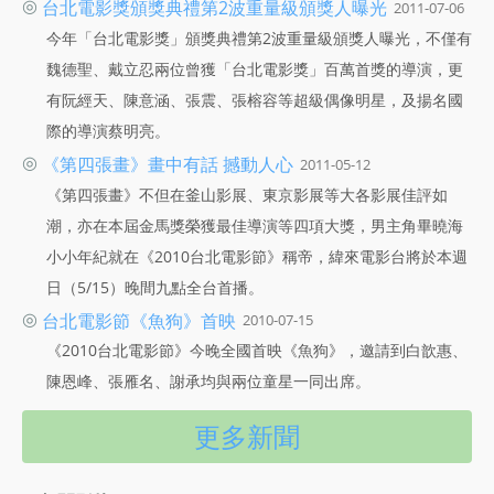
◎
台北電影獎頒獎典禮第2波重量級頒獎人曝光
2011-07-06
今年「台北電影獎」頒獎典禮第2波重量級頒獎人曝光，不僅有
魏德聖、戴立忍兩位曾獲「台北電影獎」百萬首獎的導演，更
有阮經天、陳意涵、張震、張榕容等超級偶像明星，及揚名國
際的導演蔡明亮。
◎
《第四張畫》畫中有話 撼動人心
2011-05-12
《第四張畫》不但在釜山影展、東京影展等大各影展佳評如
潮，亦在本屆金馬獎榮獲最佳導演等四項大獎，男主角畢曉海
小小年紀就在《2010台北電影節》稱帝，緯來電影台將於本週
日（5/15）晚間九點全台首播。
◎
台北電影節《魚狗》首映
2010-07-15
《2010台北電影節》今晚全國首映《魚狗》，邀請到白歆惠、
陳恩峰、張雁名、謝承均與兩位童星一同出席。
更多新聞