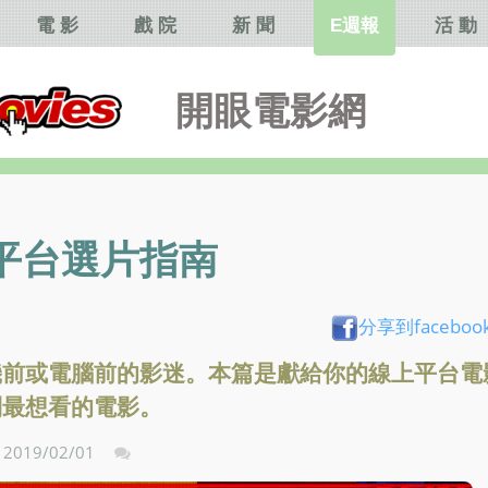
電 影
戲 院
新 聞
E週報
活 動
開眼電影網
平台選片指南
分享到faceboo
機前或電腦前的影迷。本篇是獻給你的線上平台電
到最想看的電影。
2019/02/01