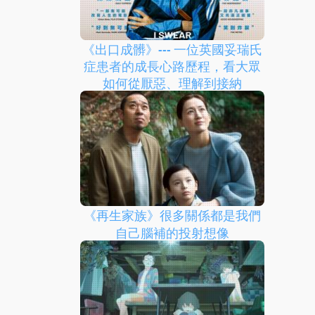
《出口成髒》--- 一位英國妥瑞氏
症患者的成長心路歷程，看大眾
如何從厭惡、理解到接納
《再生家族》很多關係都是我們
自己腦補的投射想像