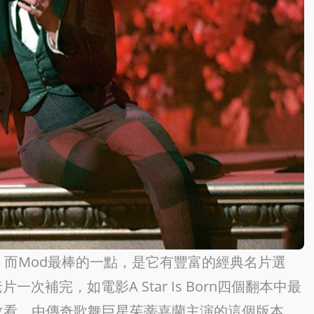
，而Mod最棒的一點，是它有豐富的經典名片選
補完，如電影A Star Is Born四個翻本中最
收看，由傳奇歌舞巨星茱蒂嘉蘭主演的這個版本，