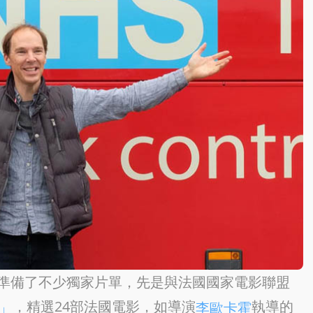
勁，準備了不少獨家片單，先是與法國國家電影聯盟
，精選24部法國電影，如導演
執導的
」
李歐卡霍