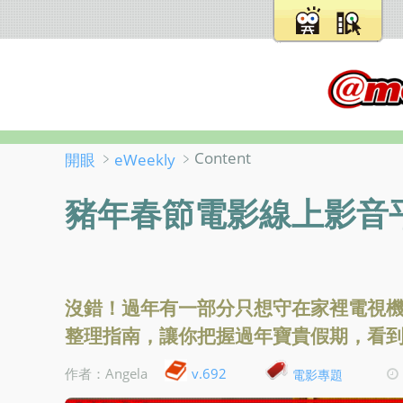
﹥
﹥Content
開眼
eWeekly
豬年春節電影線上影音
沒錯！過年有一部分只想守在家裡電視
整理指南，讓你把握過年寶貴假期，看
v.692
作者：Angela
電影專題