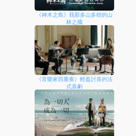
《神木之島》我那多山多樹的山
林之國
《音樂家四重奏》輕盈討喜的法
式喜劇