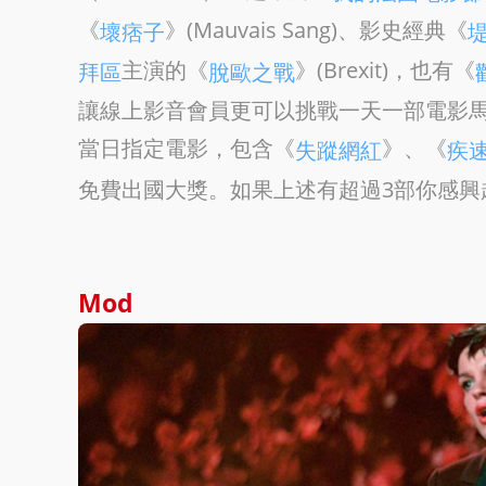
《
》(Mauvais Sang)、影史經典《
壞痞子
主演的《
》(Brexit)，也有《
拜區
脫歐之戰
讓線上影音會員更可以挑戰一天一部電影馬
當日指定電影，包含《
》、《
失蹤網紅
疾
免費出國大獎。如果上述有超過3部你感興趣
Mod