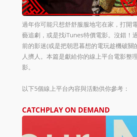
過年你可能只想舒舒服服地宅在家，打開
藝追劇，或是找iTunes特價電影。沒錯
前的影迷(或是把朝思暮想的電玩趁機破關
人擠人。本篇是獻給你的線上平台電影整
影。
以下5個線上平台內容與活動供你參考：
CATCHPLAY ON DEMAND