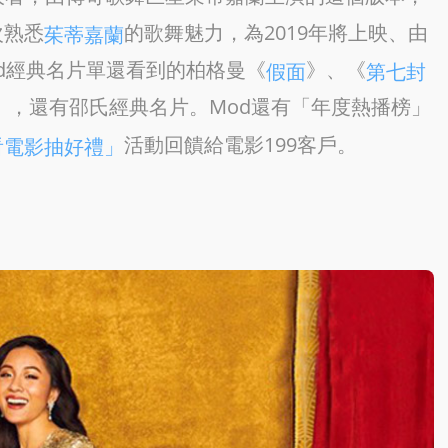
次熟悉
的歌舞魅力，為2019年將上映、由
茱蒂嘉蘭
d經典名片單還看到的柏格曼《
》、《
假面
第七封
》，還有邵氏經典名片。Mod還有「年度熱播榜」
活動回饋給電影199客戶。
看電影抽好禮」