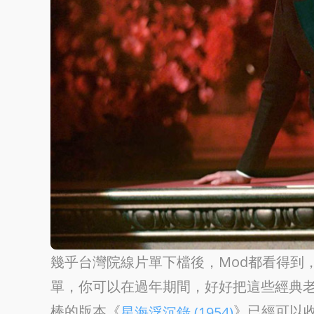
幾乎台灣院線片單下檔後，Mod都看得到
單，你可以在過年期間，好好把這些經典老片一次
棒的版本《
》已經可以
星海浮沉錄 (1954)