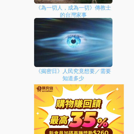
《為一切人，成為一切》傳教士
的台灣家事
《揭密日》人民究竟想要／需要
知道多少