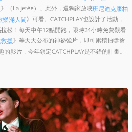
》（La jetée）。此外，還獨家放映
堤
班尼迪克康柏
》可看。CATCHPLAY也設計了活動，
歡樂滿人間
拉松！每天中午12點開跑，限時24小時免費觀看
》等天天公布的神祕強片，即可累積抽獎搶
速救援
的影片，今年鎖定CATCHPLAY是不錯的計畫。