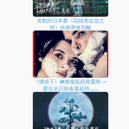
會動的日本畫《花綠青綻放之
時》終將學會別離
《壞痞子》4K修復版經典重映 ---
愛在末日病毒蔓延時...…