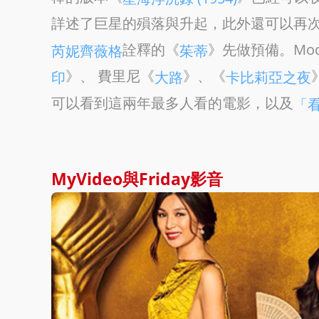
詳述了巨星的殞落與升起，此外還可以再
詮釋的《
》先做預備。Mo
芮妮齊薇格
茱蒂
》、 費里尼《
》、《
印
大路
卡比莉亞之夜
可以看到這兩年最多人看的電影，以及
「
MyVideo與Friday影音