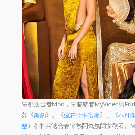
電視適合看Mod，電腦就看MyVideo與F
如《
》、《
》、《
黑豹
瘋狂亞洲富豪
不可
》都相當適合春節熱鬧氣氛闔家觀看。My
擊