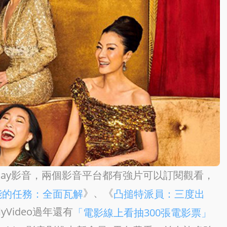
riday影音，兩個影音平台都有強片可以訂閱觀看，
》、《
能的任務：全面瓦解
凸搥特派員：三度出
Video過年還有
「電影線上看抽300張電影票」