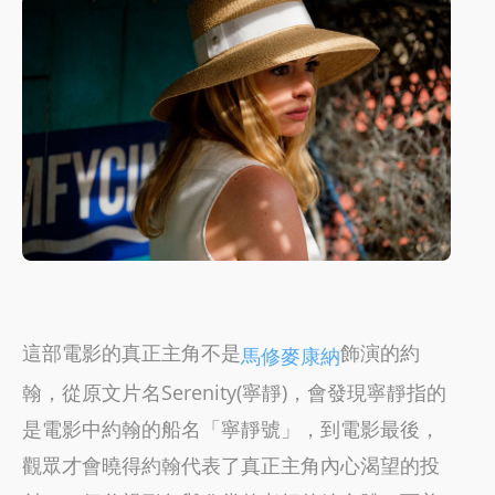
這部電影的真正主角不是
飾演的約
馬修麥康納
翰，從原文片名Serenity(寧靜)，會發現寧靜指的
是電影中約翰的船名「寧靜號」，到電影最後，
觀眾才會曉得約翰代表了真正主角內心渴望的投