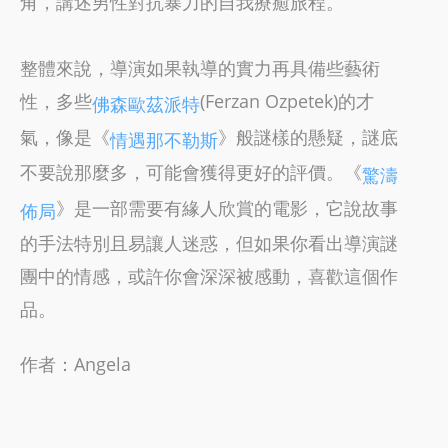
角，講述男性對抗暴力的自我療癒旅程。
整體來說，導演如果執導的實力再具備些藝術
性，多些
(Ferzan Ozpetek)的才
佛森歐茲派特
氣，像是《
》般謎樣的懸疑，謎底
情遇那不勒斯
不要說那麼多，可能會獲得更好的評價。《
驚濤
》是一部需要有緣人欣賞的電影，它說故事
佈局
的手法特別且易讓人迷惑，但如果你看出導演謎
團中的情感，或許你會深深被感動，喜歡這個作
品。
作者：Angela