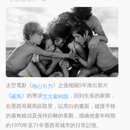
太空電影《
》之後相隔5年推出新片
地心引力
《
》的導演
，回到生長的家鄉，
羅馬
艾方索柯朗
在墨西哥羅馬區取景，以黑白的畫面，緩慢平移
的廣角鏡頭及保持距離的客觀，描繪他童年時期
約1970年至71年墨西哥城市的日常記憶。