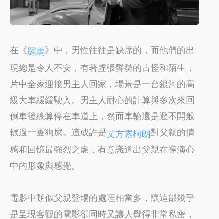
在《
》中，男性往往是缺席的，而他們的出
羅馬
現總是令人不安，有著虛張聲勢的古怪和陌生，
片中全家迎接男主人回家，場景是一台銀河的高
級大車緩緩駛入。男主人耐心的計算與多次來回
倒車後總算停在車道上，然而車輪還是避不開般
輾過一團狗屎。這或許是
對父親的情
艾方索柯朗
感和回憶最強烈之處，有意識道出父親在導演心
中的形象與感覺。
電影中類似父親登場的處理相當多，讓這部幾乎
是呈現客觀的電影卻同時又讓人覺得非常私密，