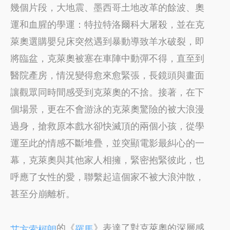
幾個片段，大地震、墨西哥土地改革的餘波、奧
運和血腥的學運：特拉特洛爾科大屠殺，並在克
萊奧選購嬰兒床突然遇到暴動導致羊水破裂，即
將臨盆，克萊奧被塞在車陣中動彈不得，直至到
醫院產房，情況變得愈來愈緊張，長鏡頭與畫面
讓觀眾同時間感受到克萊奧的不捨。接著，在下
個場景，更在不會游泳的克萊奧驚險的被大浪漫
過身，搶救原本戲水卻快滅頂的兩個小孩，從學
運至此的情感不斷堆疊，並突顯電影最糾心的一
幕，克萊奧與其他家人相擁，緊密抱緊彼此，也
呼應了女性的愛，聯繫起這個家不被大浪沖散，
甚至分崩離析。
的《
》表達了對克萊奧的深層感
艾方索柯朗
羅馬