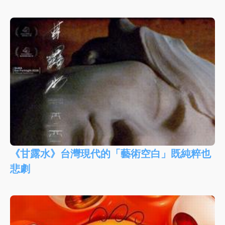
《甘露水》台灣現代的「藝術空白」既純粹也
悲劇