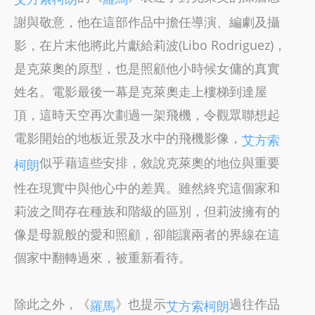
謝與敬意，他在這部作品中擔任導演、編劇及攝
影，在片末他將此片獻給莉波(Libo Rodriguez)，
是克萊奧的原型，也是照顧他小時候女傭的真實
姓名。電影最後一幕是克萊奧走上樓梯到達屋
頂，這時天空再次劃過一架飛機，令觀眾聯想起
電影開始的地板近景及水中的飛機影像，
艾方索
似乎藉這些安排，敘說克萊奧的地位與重要
柯朗
性在現實中與他心中的差異。雖然終究這個家和
莉波之間存在種族和階級的區別，但莉波擁有的
像是母親般的愛和照顧，卻能讓兩者的界線在這
個家中翻轉過來，被重新看待。
除此之外，《
》也提示
過往作品
羅馬
艾方索柯朗