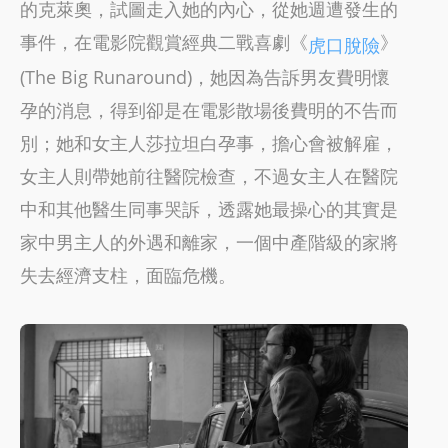
的克萊奧，試圖走入她的內心，從她週遭發生的
事件，在電影院觀賞經典二戰喜劇《
》
虎口脫險
(The Big Runaround)，她因為告訴男友費明懷
孕的消息，得到卻是在電影散場後費明的不告而
別；她和女主人莎拉坦白孕事，擔心會被解雇，
女主人則帶她前往醫院檢查，不過女主人在醫院
中和其他醫生同事哭訴，透露她最操心的其實是
家中男主人的外遇和離家，一個中產階級的家將
失去經濟支柱，面臨危機。