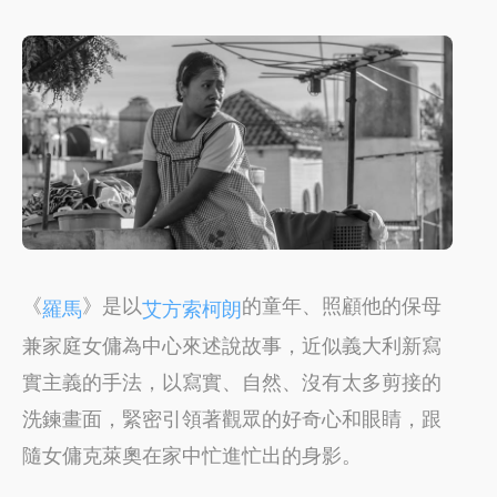
《
》是以
的童年、照顧他的保母
羅馬
艾方索柯朗
兼家庭女傭為中心來述說故事，近似義大利新寫
實主義的手法，以寫實、自然、沒有太多剪接的
洗鍊畫面，緊密引領著觀眾的好奇心和眼睛，跟
隨女傭克萊奧在家中忙進忙出的身影。