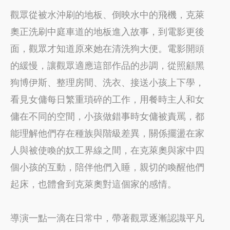
觀眾從被水沖刷的地板、倒映水中的飛機，克萊
奧正洗刷中庭車道的地板進入故事，到電影更後
面，觀眾才知道原來她在清洗狗大便。電影開頭
的緩慢，讓觀眾適應這部作品的步調，從照顧黑
狗博伊斯、整理房間、洗衣、接送小孩上下學，
看見女傭每日繁重瑣碎的工作，用餐時主人和女
傭在不同的空間，小孩做錯事時女傭被責罵，都
能理解他們存在種族與階級差異，關係擺盪在家
人與被使喚的奴工界線之間，在克萊奧與家中四
個小孩的互動，陪伴他們入睡，親切的喚醒他們
起床，也體會到克萊奧對這個家的感情。
導演一點一滴在日常中，帶著觀眾逐漸認識平凡