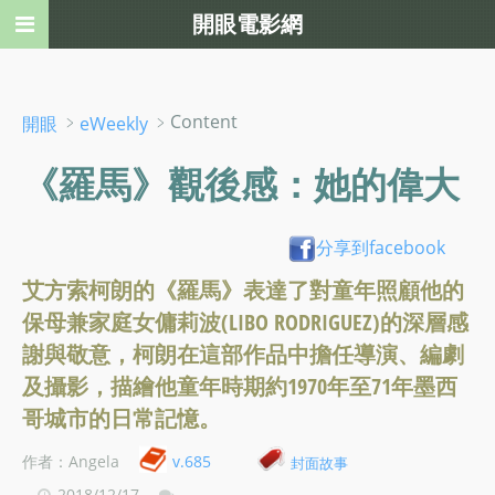
開眼電影網
﹥
﹥Content
開眼
eWeekly
《羅馬》觀後感：她的偉大
分享到facebook
艾方索柯朗的《羅馬》表達了對童年照顧他的
保母兼家庭女傭莉波(LIBO RODRIGUEZ)的深層感
謝與敬意，柯朗在這部作品中擔任導演、編劇
及攝影，描繪他童年時期約1970年至71年墨西
哥城市的日常記憶。
作者：Angela
v.685
封面故事
2018/12/17