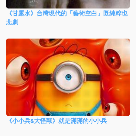
《甘露水》台灣現代的「藝術空白」既純粹也
悲劇
《小小兵&大怪獸》就是滿滿的小小兵