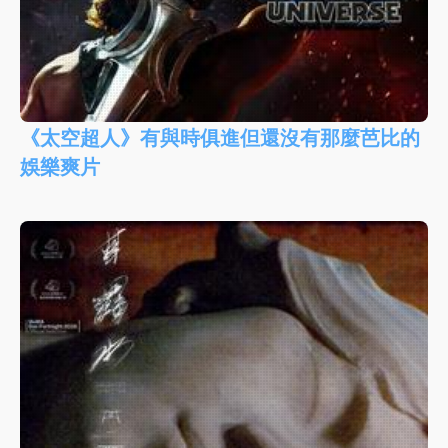
《太空超人》有與時俱進但還沒有那麼芭比的
娛樂爽片