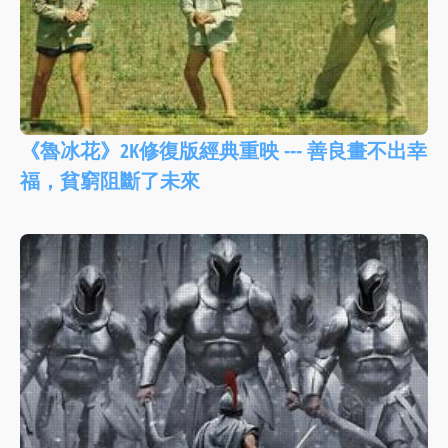
《魯冰花》2K修復版經典重映 --- 善良畫不出幸
福，貧窮阻斷了未來