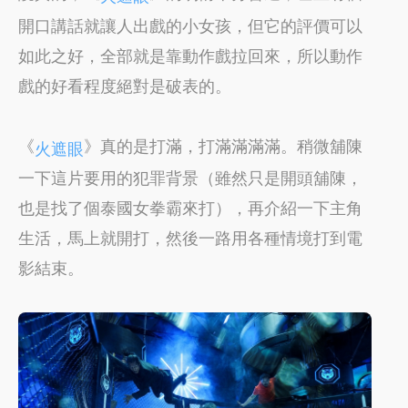
開口講話就讓人出戲的小女孩，但它的評價可以
如此之好，全部就是靠動作戲拉回來，所以動作
戲的好看程度絕對是破表的。
《
》真的是打滿，打滿滿滿滿。稍微舖陳
火遮眼
一下這片要用的犯罪背景（雖然只是開頭舖陳，
也是找了個泰國女拳霸來打），再介紹一下主角
生活，馬上就開打，然後一路用各種情境打到電
影結束。