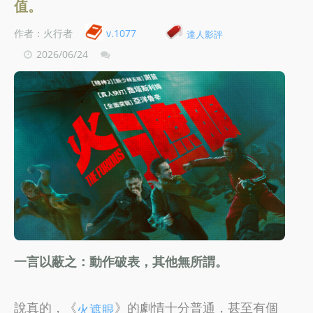
值。
作者：火行者
v.1077
達人影評
2026/06/24
一言以蔽之：動作破表，其他無所謂。
說真的，《
》的劇情十分普通，甚至有個
火遮眼