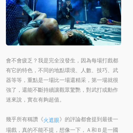
會不會疲乏？我是完全沒發生，因為每場打戲都
有它的特色，不同的地點環境、人數、技巧、武
器等等，重點是一場比一場還精采，第一場就很
強了，還能不斷持續讓觀眾驚艷，對武打或動作
迷來說，實在有夠超值。
幾乎所有稱讚《
》的評論都會提到最後一
火遮眼
場戲，真的不能不提，想像一下，Ａ和Ｂ是一國