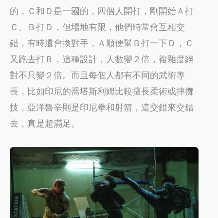
的，Ｃ和Ｄ是一國的，四個人開打，剛開始Ａ打
Ｃ、Ｂ打Ｄ，但場地有限，他們時常會互相交
錯，有時還會換對手，Ａ順便幫Ｂ打一下Ｄ，Ｃ
又跑去打Ｂ，這種設計，人數變２倍，複雜度絕
對不只變２倍。而且每個人都有不同的武術專
長，比如印尼的喬塔斯利姆比較擅長柔術或摔擲
技，亞洋魯辛則是印尼拳和射箭，這交錯來交錯
去，真是超滿足。