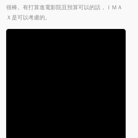
很棒。有打算進電影院且預算可以的話，ＩＭＡ
Ｘ是可以考慮的。