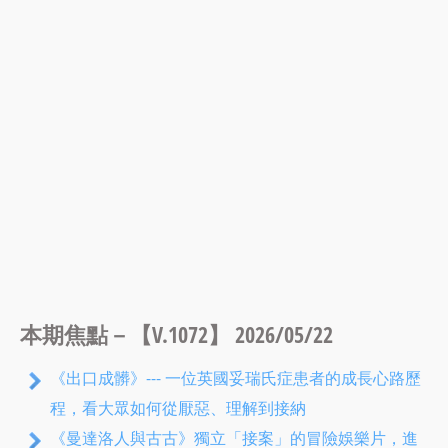
本期焦點－【V.1072】 2026/05/22
《出口成髒》--- 一位英國妥瑞氏症患者的成長心路歷
程，看大眾如何從厭惡、理解到接納
《曼達洛人與古古》獨立「接案」的冒險娛樂片，進