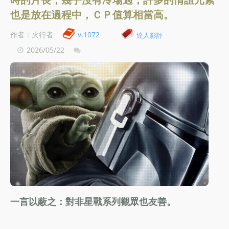
也是放在過程中，ＣＰ值算相當高。
作者：火行者
v.1072
達人影評
2026/05/22
一言以蔽之：對非星戰系列觀眾也友善。