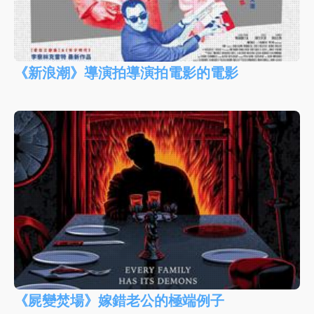
《新浪潮》導演拍導演拍電影的電影
《屍變焚場》嫁錯老公的極端例子