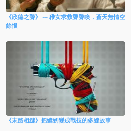
《欣德之聲》 --- 稚女求救聲聲喚，蒼天無情空
餘恨
《末路相縫》把縫紉變成戰技的多線故事