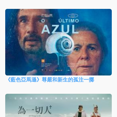
《藍色亞馬遜》尊嚴和新生的孤注一擲