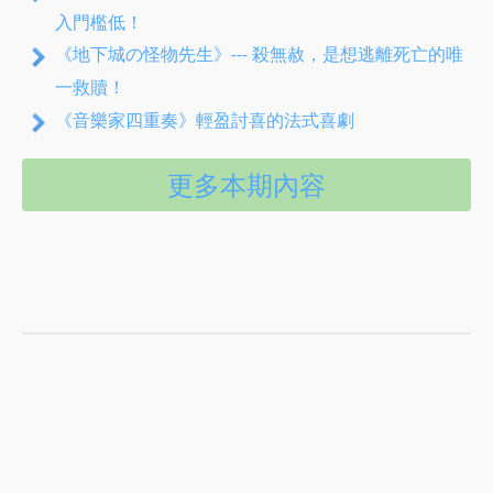
入門檻低！
《地下城の怪物先生》--- 殺無赦，是想逃離死亡的唯
一救贖！
《音樂家四重奏》輕盈討喜的法式喜劇
更多本期內容