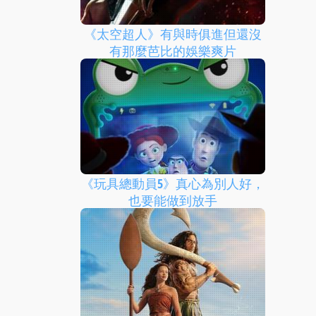
《太空超人》有與時俱進但還沒
有那麼芭比的娛樂爽片
《玩具總動員5》真心為別人好，
也要能做到放手