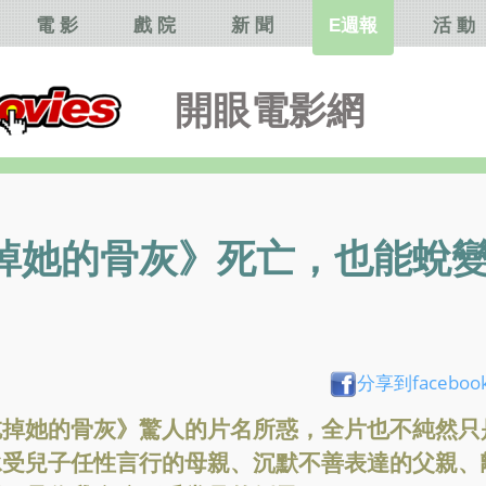
電 影
戲 院
新 聞
E週報
活 動
開眼電影網
掉她的骨灰》死亡，也能蛻
分享到faceboo
吃掉她的骨灰》驚人的片名所惑，全片也不純然只
承受兒子任性言行的母親、沉默不善表達的父親、