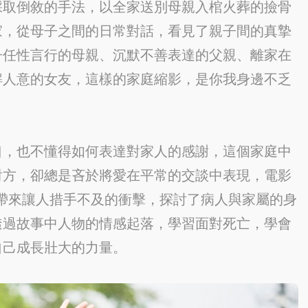
採取倒敘的手法，以全家送別母親入棺火葬的撿骨
家，從母子之間的日常對話，看見了親子間的真摯
子任性言行的母親、沉默不善表達的父親、離家在
解人意的女友，這樣的家庭縮影，是你我身邊不乏
口，也不懂得如何表達對家人的感謝，這個家庭中
對方，卻總是吝於將愛在平常的交談中表現，電影
倒下帶來讓人措手不及的衝擊，探討了病人與家屬的身
透過故事中人物的情感起落，學習面對死亡，學會
自己成長壯大的力量。