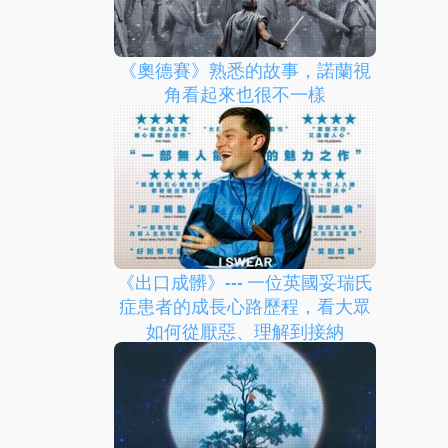
《奧德賽》熟悉的故事，諾蘭視
角看起來也很不一樣
《出口成髒》--- 一位英國妥瑞氏
症患者的成長心路歷程，看大眾
如何從厭惡、理解到接納