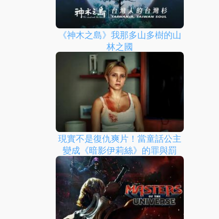
《神木之島》我那多山多樹的山
林之國
現實不是復仇爽片！當童話公主
變成《暗影伊莉絲》的罪與罰