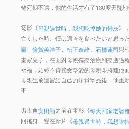
離死期不遠，他的生活才有了180度天翻
電影《
》
母親過世時，我想吃掉她的骨灰
亡くした時、僕は遺骨を食べたいと思っ
、
、
、
與
顯
倍賞美津子
松下奈緒
石橋蓮司
畫家兒子，在面對母親罹癌治療到癌逝過
祈福，始終不肯接受摯愛的母親即將離他
母親生前遺留給自己的珍貴物品後，他重
事。
男主角
之前在電影《
安田顯
每天回家老婆
回搖身一變在新片《
母親過世時，我想吃