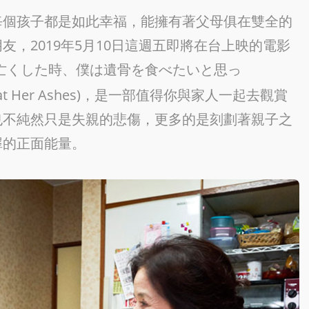
每個孩子都是如此幸福，能擁有著父母俱在雙全的
，2019年5月10日這週五即將在台上映的電影
を亡くした時、僕は遺骨を食べたいと思っ
 to Eat Her Ashes)，是一部值得你與家人一起去觀賞
也不純然只是失親的悲傷，更多的是刻劃著親子之
犀的正面能量。