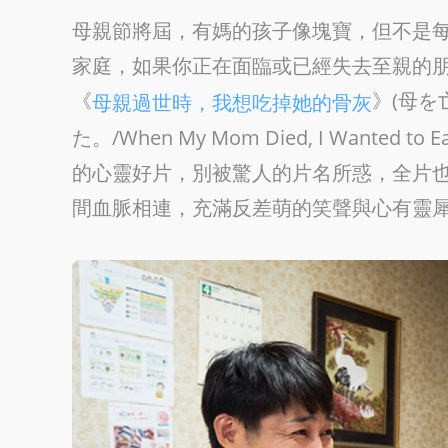
母親節將屆，有媽的孩子像塊寶，但不是
家庭，如果你正在面臨或已經失去至親的朋友
《
》(母
母親過世時，我想吃掉她的骨灰
た。/When My Mom Died, I Wanted
的心靈好片，別被驚人的片名所惑，全片
間血脈相連，充滿反差萌的笑聲與心有靈