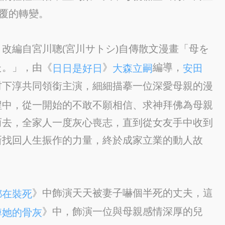
地覆的轉變。
，改編自宮川聰(宮川サトシ)自傳散文漫畫「母を
た。」，由《
》
編導，
日日是好日
大森立嗣
安田
村下淳共同領銜主演，細細描摹一位深愛母親的漫
程中，從一開始的不敢不願相信、求神拜佛為母親
而去，全家人一度灰心喪志，直到從女友手中收到
新找回人生振作的力量，終於成家立業的動人故
》中飾演天天被妻子嚇個半死的丈夫，這
都在裝死
》中，飾演一位與母親感情深厚的兒
掉她的骨灰