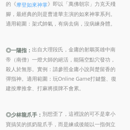
的《
》即以「萬佛朝宗」力克天殘
摩登如來神掌
腳，最經典的則是曹達華主演的如來神掌系列。
適用範圍：架式帥氣，有病去病，沒病練身體。
出自大理段氏，金庸的射鵰英雄中南
◎一陽指：
帝（南僧）一燈大師的絕活，能隔空點穴發功，
殺人於無形。實例：請參照金庸小說與楚留香的
彈指神。適用範圍：玩Online Game打鍵盤、復
建按摩推拿、打麻將摸牌不會累。
別想歪了，這裡說的可不是韋小
◎少林龍爪手：
寶搞笑的抓奶龍爪手，而是練成後能以一指倒立