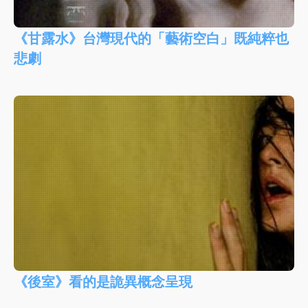
《甘露水》台灣現代的「藝術空白」既純粹也
悲劇
《後室》看的是詭異概念呈現