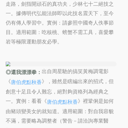
走路，劍指開頑石的真功夫，少林七十二絕技之
一。據傳明代弘能法師即以此技名震天下，至今
仍有傳人學習中。實例：請參照中國奇人佚事節
目。適用範圍：吃核桃、螃蟹不需工具，喜愛攀
岩等極限運動朋友必學。
出自周星馳的搞笑黃梅調電影
◎還我漂漂拳：
《
》，雖然是瞎編出來的招式，但
唐伯虎點秋香
創意十足且令人難忘，絕對夠資格列為經典之
一。實例：看看《
》裡鞏俐是如何
唐伯虎點秋香
由豬頭變美女的就知道。適用範圍：對自我容貌
不滿，需要略為調整者（警告－請洽詢專業醫