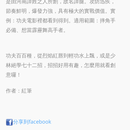
是由河南譚姓之人所創，故名譚腿。攻防迅疾，
節奏鮮明，爆發力強，具有極大的實戰價值。實
例：功夫電影裡都看到得到。適用範圍：摔角手
必備、想當霹靂舞高手者。
功夫百百種，從烈焰紅唇到輕功水上飄，或是少
林絕學七十二招，招招好用有趣，怎麼用就看創
意囉！
作者：紅筆
分享到facebook