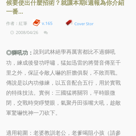
候要使出什麼招術？就讓本期E週報為你介紹
一番…
作者：紅筆
v.165
Cover Stor
2008/04/26
說到武林絕學再厲害都比不過獅吼
◎獅吼功：
功，練成後發功呼嘯，猛如迅雷的將聲音傳至千
里之外，保証令敵人嚇的肝膽俱裂，不敗而戰。
傳說是以內功修練，以五音配合五行，用於實戰
的特殊技法。實例：三國猛將關羽，平時眼微
閉，交戰時突睜雙眼，氣聚丹田張嘴大吼，趁敵
軍驚嚇恍神一刀砍下。
適用範圍：老婆教訓老公，老爹喝阻小孩（請參