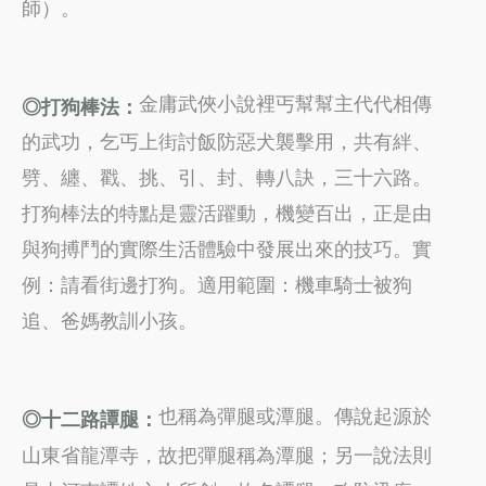
師）。
金庸武俠小說裡丐幫幫主代代相傳
◎打狗棒法：
的武功，乞丐上街討飯防惡犬襲擊用，共有絆、
劈、纏、戳、挑、引、封、轉八訣，三十六路。
打狗棒法的特點是靈活躍動，機變百出，正是由
與狗搏鬥的實際生活體驗中發展出來的技巧。實
例：請看街邊打狗。適用範圍：機車騎士被狗
追、爸媽教訓小孩。
也稱為彈腿或潭腿。傳說起源於
◎十二路譚腿：
山東省龍潭寺，故把彈腿稱為潭腿；另一說法則