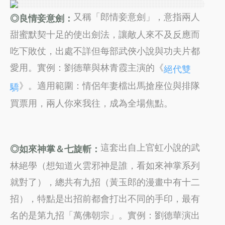
又稱「郎情妾意劍」，意指兩人
◎良情妾意劍：
甜蜜默契十足的使出劍法，讓敵人來不及反應而
吃下敗仗，出處不詳但每部武俠小說與功夫片都
愛用。實例：劉德華與林青霞主演的《
絕代雙
》。適用範圍：情侶年妻檔出馬搶座位與排隊
驕
買票用，兩人你來我往，成為全場焦點。
這套出自上官虹小說的武
◎如來神掌＆七旋斬：
林絕學（想知道火雲邪神是誰，看如來神掌系列
就對了），總共有九招（黃玉郎的漫畫中有十二
招），特點是出招前都會打出不同的手印，最有
名的是第九招「萬佛朝宗」。實例：劉德華演出