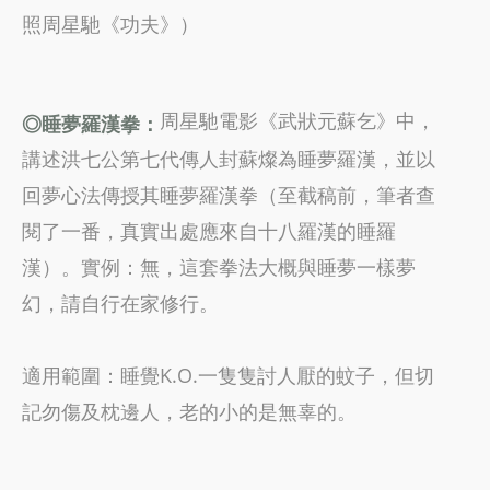
照周星馳《功夫》）
周星馳電影《武狀元蘇乞》中，
◎睡夢羅漢拳：
講述洪七公第七代傳人封蘇燦為睡夢羅漢，並以
回夢心法傳授其睡夢羅漢拳（至截稿前，筆者查
閱了一番，真實出處應來自十八羅漢的睡羅
漢）。實例：無，這套拳法大概與睡夢一樣夢
幻，請自行在家修行。
適用範圍：睡覺K.O.一隻隻討人厭的蚊子，但切
記勿傷及枕邊人，老的小的是無辜的。