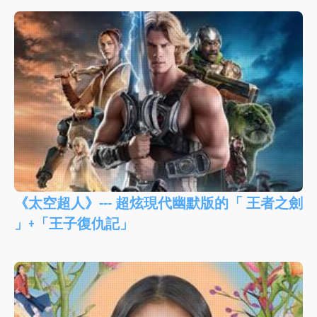
《太空超人》--- 超炫現代幽默版的「 王者之劍
」+「王子復仇記」