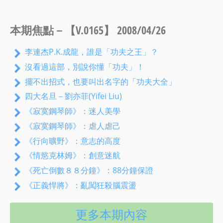
本期焦點－【V.0165】 2008/04/26
李連杰P.K.成龍，誰是「功夫之王」？
沒看過這部，別說你懂「功夫」！
擺不出招式，也要叫出名字的「功夫大全」
四大名旦－劉亦菲(Yifei Liu)
《寂寞鋼琴師》：迷人美學
《寂寞鋼琴師》：虐人虐己
《行向曠野》：意志的高度
《情慾克林姆》：創意迷航
《死亡倒數８８分鐘》：88分鐘保證
《正義悍將》：亂闖狂殺腦震盪
更多本期內容