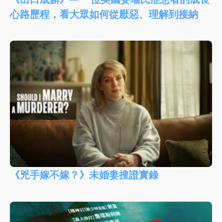
心路歷程，看大眾如何從厭惡、理解到接納
《兇手嫁不嫁？》未婚妻搜證實錄