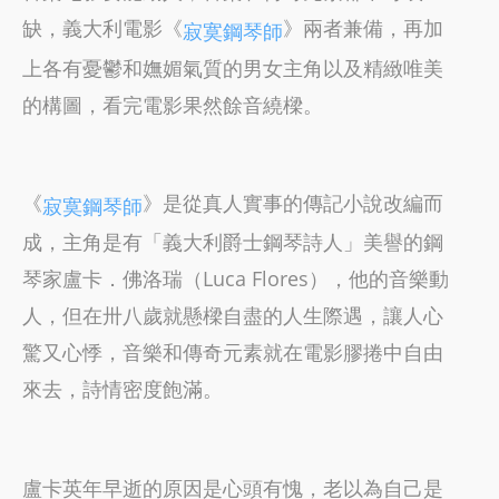
缺，義大利電影《
》兩者兼備，再加
寂寞鋼琴師
上各有憂鬱和嫵媚氣質的男女主角以及精緻唯美
的構圖，看完電影果然餘音繞樑。
《
》是從真人實事的傳記小說改編而
寂寞鋼琴師
成，主角是有「義大利爵士鋼琴詩人」美譽的鋼
琴家盧卡．佛洛瑞（Luca Flores），他的音樂動
人，但在卅八歲就懸樑自盡的人生際遇，讓人心
驚又心悸，音樂和傳奇元素就在電影膠捲中自由
來去，詩情密度飽滿。
盧卡英年早逝的原因是心頭有愧，老以為自己是