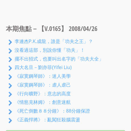
本期焦點－【V.0165】 2008/04/26
李連杰P.K.成龍，誰是「功夫之王」？
沒看過這部，別說你懂「功夫」！
擺不出招式，也要叫出名字的「功夫大全」
四大名旦－劉亦菲(Yifei Liu)
《寂寞鋼琴師》：迷人美學
《寂寞鋼琴師》：虐人虐己
《行向曠野》：意志的高度
《情慾克林姆》：創意迷航
《死亡倒數８８分鐘》：88分鐘保證
《正義悍將》：亂闖狂殺腦震盪