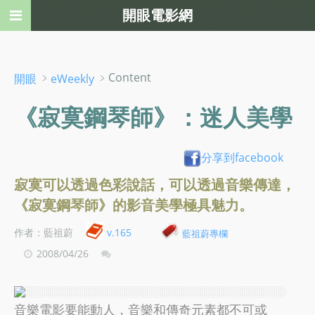
開眼電影網
﹥
﹥Content
開眼
eWeekly
《寂寞鋼琴師》：迷人美學
分享到facebook
寂寞可以透過色彩說話，可以透過音樂傳達，
《寂寞鋼琴師》的影音美學極具魅力。
作者：藍祖蔚
v.165
藍祖蔚專欄
2008/04/26
音樂電影要能動人，音樂和傳奇元素都不可或