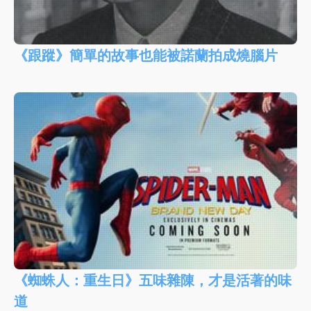
《跟蹤》簡單的故事也能被諾蘭拍成燒腦片
《蜘蛛人：重生日》五味雜陳，才是活著的味
道