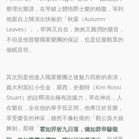
整理出樂譜，在琴鍵上體悟爵士樂的精髓，等到
他親自上陣演出快板的「秋葉（Autumn
Leaves）」，即興又自在，匆匆又圓潤的樂音，
不但是他晉樂職業樂團的保証，也是征服觀眾的
催眠音符。
其次則是他進入職業樂團之後魅力四射的表演，
義大利當紅小生金．羅西．史都特（Kim Rossi
Stuart）的詮釋演出極有說服力，琴在神在，人
在樂在，全在他的舉手投足間，他專注於音樂，
享受樂音的神采，雖然不像杜甫的「觀公孫大娘
舞劍」那種「
霍如羿射九日落，矯如群帝驂龍
」的威風