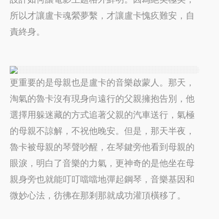
所以才讓盧卡魂縈夢繫，才讓盧卡愧疚難安，自
責終身。
更重要的是母親也是盧卡的音樂啟蒙人。那天，
淘氣的魯卡沒有現身向遠行的父親擁抱告別，他
選擇用躲迷藏的方式追著父親的汽車送行，氣極
的母親不諒解，不祝他晚安。但是，那天半夜，
魯卡被母親的琴聲吵醒，在琴鍵旁他看到母親的
眼淚，明白了音樂的力氣，更神奇的是他坐在母
親身旁也就能叮叮噹噹地彈起鋼琴，音樂基因和
微妙心法，彷彿在那剎那就成功灌頂橫移了。