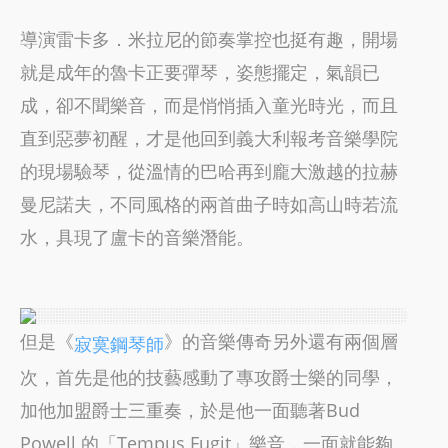
導演雷卡多．米拉尼的節奏掌控也挺有趣，開場
就是成年的魯卡正要彈琴，姿態擺定，氣韻已
成，卻不聞樂音，而是悄悄插入童光時光，而且
直到惡夢初醒，才是他回到義大利報考音樂學院
的現場驗琴，從溫情的巴哈再到龐大激越的拉赫
曼尼諾夫，不同風格的兩首曲子時如高山時若流
水，具現了盧卡的音樂潛能。
但是《
》的音樂傳奇另外還有兩個層
寂寞鋼琴師
次，首先是他的技藝感動了專攻爵士樂的同學，
加他加盟爵士三重奏，於是他一面聽著Bud
Powell 的「Tempus Fugit」樂音，一面就能夠