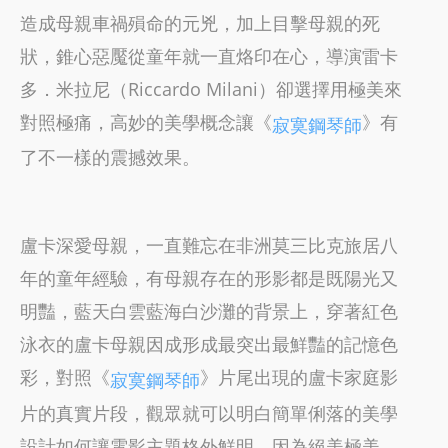
造成母親車禍殞命的元兇，加上目擊母親的死
狀，錐心惡魘從童年就一直烙印在心，導演雷卡
多．米拉尼（Riccardo Milani）卻選擇用極美來
對照極痛，高妙的美學概念讓《
》有
寂寞鋼琴師
了不一樣的震撼效果。
盧卡深愛母親，一直難忘在非洲莫三比克旅居八
年的童年經驗，有母親存在的形影都是既陽光又
明豔，藍天白雲藍海白沙灘的背景上，穿著紅色
泳衣的盧卡母親因成形成最突出最鮮豔的記憶色
彩，對照《
》片尾出現的盧卡家庭影
寂寞鋼琴師
片的真實片段，觀眾就可以明白簡單俐落的美學
設計如何讓電影主題格外鮮明。因為絕美極美，