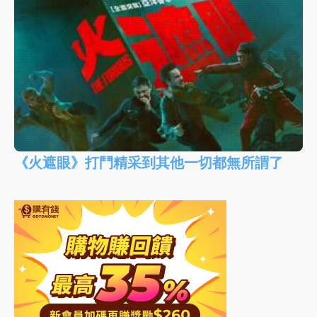
《火遮眼》打鬥精采到其他一切都無所謂了