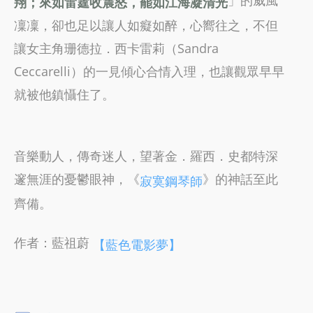
翔；來如雷霆收震怒，罷如江海凝清光
凜凜，卻也足以讓人如癡如醉，心嚮往之，不但
讓女主角珊德拉．西卡雷莉（Sandra
Ceccarelli）的一見傾心合情入理，也讓觀眾早早
就被他鎮懾住了。
音樂動人，傳奇迷人，望著金．羅西．史都特深
邃無涯的憂鬱眼神，《
》的神話至此
寂寞鋼琴師
齊備。
作者：藍祖蔚
【藍色電影夢】