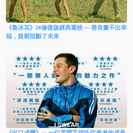
《魯冰花》2K修復版經典重映 --- 善良畫不出幸
福，貧窮阻斷了未來
《出口成髒》--- 一位英國妥瑞氏症患者的成長