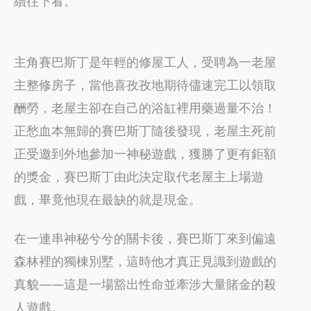
續往下看。
主角賽巴斯丁是年輕的修屋工人，受聘為一老屋
主整修房子，當他喜孜孜地期待儘速完工以領取
酬勞，老屋主卻在自己的浴缸裡用藥過量不治！
正愁血本無歸的賽巴斯丁隨後發現，老屋主死前
正受邀到外地參加一神秘遊戲，獲勝了更有鉅額
的獎金，賽巴斯丁由此決定取代老屋主上場遊
戲，畢竟他現在最缺的就是現金。
在一連串神秘兮兮的關卡後，賽巴斯丁來到偏遠
森林裡的獨棟別墅，這時他才真正見識到遊戲的
真貌——這是一場豁出性命並牽涉大量賭金的殺
人遊戲。