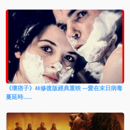
《壞痞子》4K修復版經典重映 ---愛在末日病毒
蔓延時...…