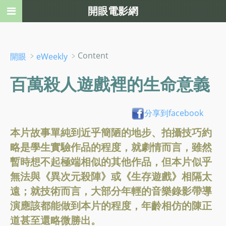
開眼電影網
﹥
﹥Content
開眼
eWeekly
百萬殺人遊戲裡的生命意義
分享到facebook
本片故事單純到近乎簡陋的地步、拍攝技巧約
略是學生實驗作品的程度，就劇情而言，雖然
暫時想不起極端相似的其他作品，但本片似乎
無法與《異次元殺陣》或《生存遊戲》相隔太
遠；就技術而言，大部分年輕的音樂錄影帶導
演應該都能做到本片的程度，年齡相仿的陳正
道甚至還略微勝出。