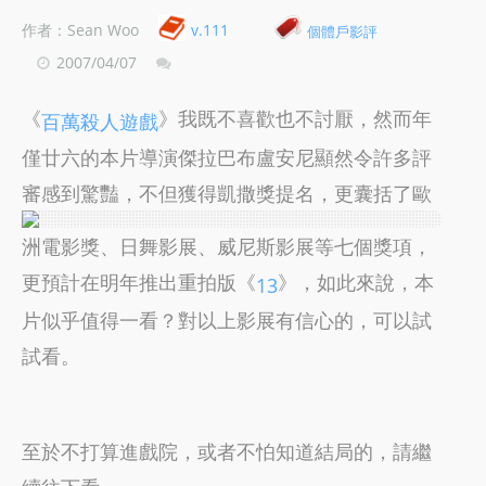
作者：Sean Woo
v.111
個體戶影評
2007/04/07
《
》我既不喜歡也不討厭，然而年
百萬殺人遊戲
僅廿六的本片導演傑拉巴布盧安尼顯然令許多評
審感到驚豔，不但獲得凱撒獎提名，
更囊括了歐
洲電影獎、日舞影展、威尼斯影展等七個獎項，
更預計在明年推出重拍版《
》，如此來說，本
13
片似乎值得一看？對以上影展有信心的，可以試
試看。
至於不打算進戲院，或者不怕知道結局的，請繼