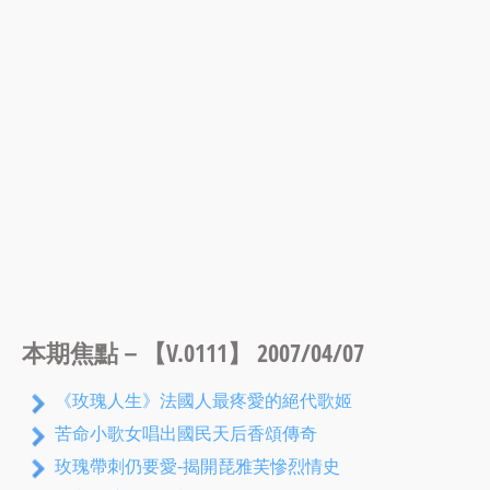
本期焦點－【V.0111】 2007/04/07
《玫瑰人生》法國人最疼愛的絕代歌姬
苦命小歌女唱出國民天后香頌傳奇
玫瑰帶刺仍要愛-揭開琵雅芙慘烈情史