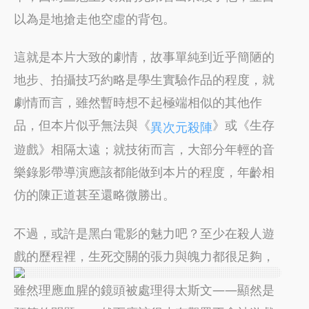
以為是地搶走他空虛的背包。
這就是本片大致的劇情，故事單純到近乎簡陋的
地步、拍攝技巧約略是學生實驗作品的程度，就
劇情而言，雖然暫時想不起極端相似的其他作
品，但本片似乎無法與《
》或《生存
異次元殺陣
遊戲》相隔太遠；就技術而言，大部分年輕的音
樂錄影帶導演應該都能做到本片的程度，年齡相
仿的陳正道甚至還略微勝出。
不過，或許是黑白電影的魅力吧？至少在殺人遊
戲的歷程裡，生死交關的張力與魄力都很足
夠，
雖然理應血腥的鏡頭被處理得太斯文——顯然是