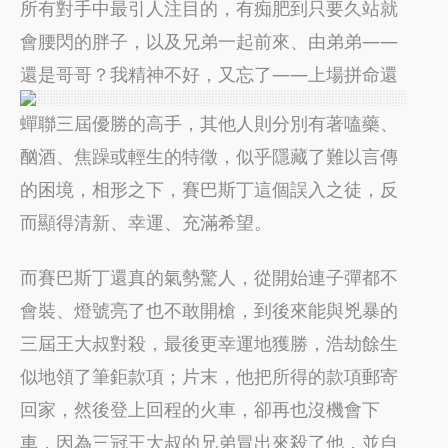
所有對手中最引人注目的，有痴肥到只要久站就
會腰閃的胖子，以及兄弟一起前來、由弟弟——
還是哥哥？我精神不好，又忘了——
上場拼命還
蟬聯三屆優勝的高手，其他人則分別有著嗑藥、
酗酒、焦躁或輕生的特徵，似乎隱藏了難以言傳
的困境，相形之下，賽巴斯丁這個誤入之徒，反
而顯得清新、幸運、充滿希望。
而賽巴斯丁還真的氣勢驚人，從開始連子彈都不
會裝、燈號亮了也不敢開槍，到後來能與兇暴的
三屆王大叔對殺，最後更幸運地獲勝，浩劫餘生
似地領了筆鉅款項；片末，他把所得的款項郵寄
回家，然後登上回程的火車，卻再也沒機會下
車，因為三冠王大叔的兄弟冒出來殺了他，並自