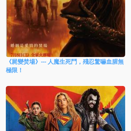
《屍變焚場》--- 人魔生死鬥，殘忍驚嚇血腥無
極限！