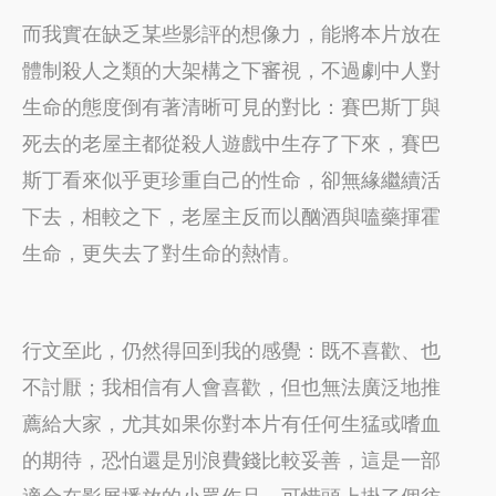
而我實在缺乏某些影評的想像力，能將本片放在
體制殺人之類的大架構之下審視，不過劇中人對
生命的態度倒有著清晰可見的對比：賽巴斯丁與
死去的老屋主都從殺人遊戲中生存了下來，賽巴
斯丁看來似乎更珍重自己的性命，卻無緣繼續活
下去，相較之下，老屋主反而以酗酒與嗑藥揮霍
生命，更失去了對生命的熱情。
行文至此，仍然得回到我的感覺：既不喜歡、也
不討厭；我相信有人會喜歡，但也無法廣泛地推
薦給大家，尤其如果你對本片有任何生猛或嗜血
的期待，恐怕還是別浪費錢比較妥善，這是一部
適合在影展播放的小眾作品，可惜頭上掛了個彷