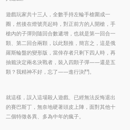
遊戲玩家共十三人，全數手持左輪手槍圍成一
圈，然後在燈號亮起時，對正前方的人開槍，手
槍內的子彈則隨回合數遞增，也就是第一回合一
顆、第二回合兩顆，以此類推，簡言之，這是俄
羅斯輪盤的變形版，當倖存者只剩下四人時，再
抽籤決定兩名決戰者，裝入四顆子彈——還是五
顆？我精神不好，忘了——進行決鬥。
就這樣，誤入這場殺人遊戲、已經無法反悔退出
的賽巴斯丁，無奈地硬著頭皮上陣，面對其他十
二個特徵各異、多為中年的瘋子。