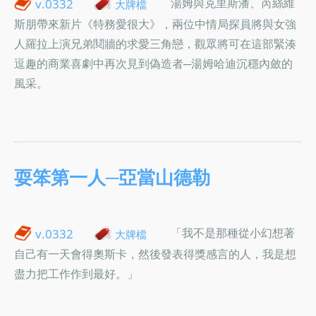
湯姆與克里斯潘、芮絲維
v.0332
大牌檔
斯朋帶來新片《特務愛很大》，兩位中情局探員將與女強
人羅拉上演兄弟鬩牆的求愛三角戀，觀眾將可在這部緊湊
逗趣的商業喜劇中再次見到偽造者─湯姆哈迪沉穩內斂的
風采。
耍笨第一人─亞當山德勒
「我不是那種從小幻想著
v.0332
大牌檔
自己有一天會得奧斯卡，然後發表得獎感言的人，我是想
盡力把工作作到最好。」