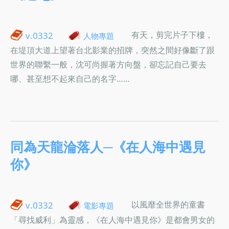
有天，剪完片子下樓，
v.0332
人物專題
在堤頂大道上望著台北影業的招牌，突然之間好像斷了跟
世界的聯繫一般，沈可尚握著方向盤，卻忘記自己要去
哪、甚至想不起來自己的名字……
同為天龍淪落人─《在人海中遇見
你》
以風靡全世界的童書
v.0332
電影專題
「尋找威利」為靈感，《在人海中遇見你》是都會男女的