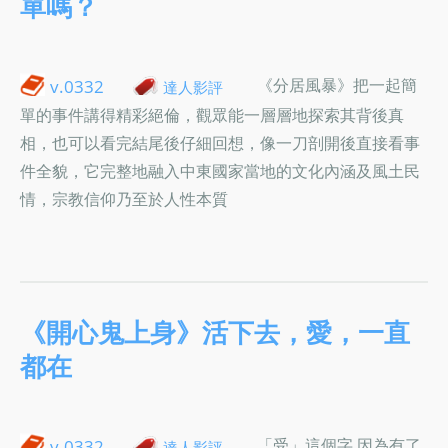
單嗎？
《分居風暴》把一起簡
v.0332
達人影評
單的事件講得精彩絕倫，觀眾能一層層地探索其背後真
相，也可以看完結尾後仔細回想，像一刀剖開後直接看事
件全貌，它完整地融入中東國家當地的文化內涵及風土民
情，宗教信仰乃至於人性本質
《開心鬼上身》活下去，愛，一直
都在
「受」這個字 因為有了
v.0332
達人影評