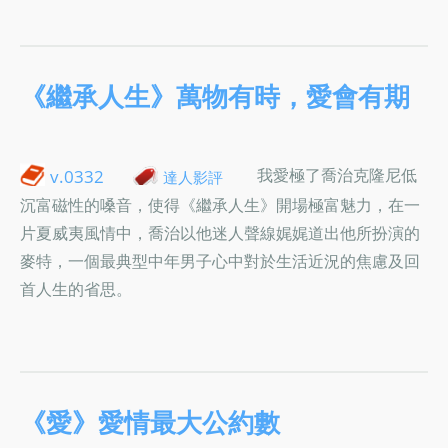
《繼承人生》萬物有時，愛會有期
我愛極了喬治克隆尼低
v.0332
達人影評
沉富磁性的嗓音，使得《繼承人生》開場極富魅力，在一
片夏威夷風情中，喬治以他迷人聲線娓娓道出他所扮演的
麥特，一個最典型中年男子心中對於生活近況的焦慮及回
首人生的省思。
《愛》愛情最大公約數