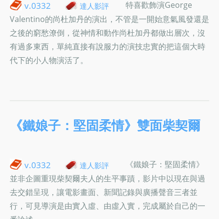
特喜歡飾演George
v.0332
達人影評
Valentino的尚杜加丹的演出，不管是一開始意氣風發還是
之後的窮愁潦倒，從神情和動作尚杜加丹都做出層次，沒
有過多東西，單純直接有說服力的演技忠實的把這個大時
代下的小人物演活了。
《鐵娘子：堅固柔情》雙面柴契爾
《鐵娘子：堅固柔情》
v.0332
達人影評
並非企圖重現柴契爾夫人的生平事蹟，影片中以現在與過
去交錯呈現，讓電影畫面、新聞記錄與廣播聲音三者並
行，可見導演是由實入虛、由虛入實，完成屬於自己的一