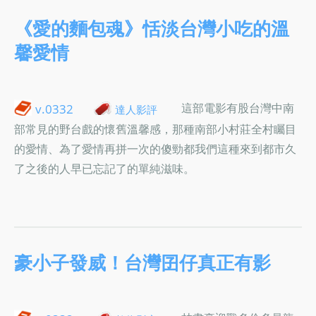
《愛的麵包魂》恬淡台灣小吃的溫
馨愛情
這部電影有股台灣中南
v.0332
達人影評
部常見的野台戲的懷舊溫馨感，那種南部小村莊全村矚目
的愛情、為了愛情再拼一次的傻勁都我們這種來到都市久
了之後的人早已忘記了的單純滋味。
豪小子發威！台灣囝仔真正有影