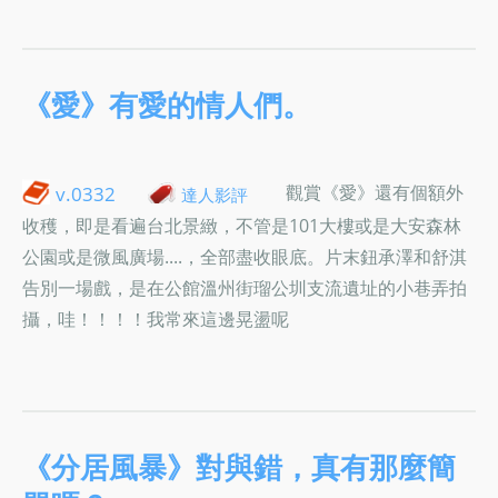
《愛》有愛的情人們。
觀賞《愛》還有個額外
v.0332
達人影評
收穫，即是看遍台北景緻，不管是101大樓或是大安森林
公園或是微風廣場....，全部盡收眼底。片末鈕承澤和舒淇
告別一場戲，是在公館溫州街瑠公圳支流遺址的小巷弄拍
攝，哇！！！！我常來這邊晃盪呢
《分居風暴》對與錯，真有那麼簡