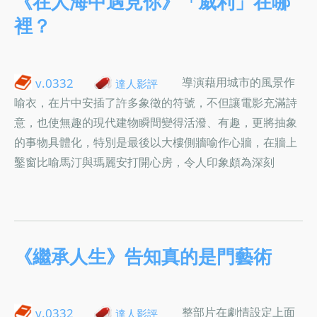
《在人海中遇見你》「威利」在哪
裡？
導演藉用城市的風景作
v.0332
達人影評
喻衣，在片中安插了許多象徵的符號，不但讓電影充滿詩
意，也使無趣的現代建物瞬間變得活潑、有趣，更將抽象
的事物具體化，特別是最後以大樓側牆喻作心牆，在牆上
鑿窗比喻馬汀與瑪麗安打開心房，令人印象頗為深刻
《繼承人生》告知真的是門藝術
整部片在劇情設定上面
v.0332
達人影評