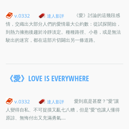
《愛》討論的這幾段感
v.0332
達人影評
情，交織出大部分人們的愛情最大公約數：從試探開始，
到熱力擁抱後趨於冷靜淡定。種種路徑、小巷，或是無法
駛出的迷宮，都在這部片切闢出另一條道路。
《愛》LOVE IS EVERYWHERE
愛到底是甚麼？"愛"讓
v.0332
達人影評
人變得自私、不可捉摸又亂七八糟，但是"愛"也讓人懂得
原諒、無悔付出又充滿勇氣....