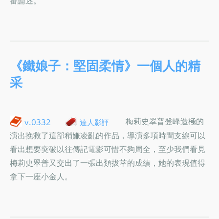
番論述。
《鐵娘子：堅固柔情》一個人的精
采
梅莉史翠普登峰造極的
v.0332
達人影評
演出挽救了這部稍嫌凌亂的作品，導演多項時間支線可以
看出想要突破以往傳記電影可惜不夠周全，至少我們看見
梅莉史翠普又交出了一張出類拔萃的成績，她的表現值得
拿下一座小金人。