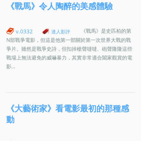
《戰馬》令人陶醉的美感體驗
《戰馬》是史匹柏的第
v.0332
達人影評
N部戰爭電影，但這是他第一部關於第一次世界大戰的戰
爭片。雖然是戰爭史詩，但扣掉槍聲噠噠、砲聲隆隆這些
戰場上無法避免的威嚇暴力，其實非常適合闔家觀賞的電
影…
《大藝術家》看電影最初的那種感
動