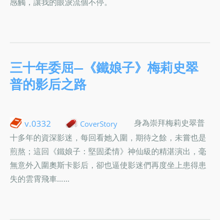
感觸，讓我的眼淚流個不停。
三十年委屈—《鐵娘子》梅莉史翠
普的影后之路
身為崇拜梅莉史翠普
v.0332
CoverStory
十多年的資深影迷，每回看她入圍，期待之餘，未嘗也是
煎熬；這回《鐵娘子：堅固柔情》神仙級的精湛演出，毫
無意外入圍奧斯卡影后，卻也逼使影迷們再度坐上患得患
失的雲霄飛車……