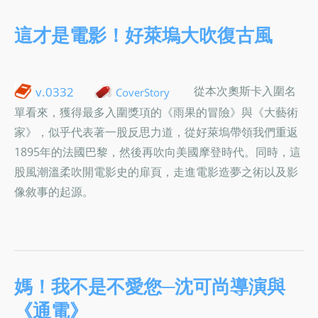
這才是電影！好萊塢大吹復古風
從本次奧斯卡入圍名
v.0332
CoverStory
單看來，獲得最多入圍獎項的《雨果的冒險》與《大藝術
家》，似乎代表著一股反思力道，從好萊塢帶領我們重返
1895年的法國巴黎，然後再吹向美國摩登時代。同時，這
股風潮溫柔吹開電影史的扉頁，走進電影造夢之術以及影
像敘事的起源。
媽！我不是不愛您─沈可尚導演與
《通電》