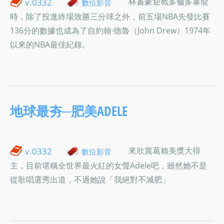
林書豪迎戰多倫多暴龍
v.0332
數位影音
時，除了投進終場致勝三分球之外，前五場NBA先發比賽
136分的數據也成為了自約翰·德魯（John Drew）1974年
以來的NBA最佳紀錄。
地球最夯─肥美ADELE
來欣賞葛賴美獎大得
v.0332
數位影音
主，目前堪稱全世界最火紅的女聲Adele吧，雖然她不是
從歌唱選秀出道，不過她說「我絕對不減肥」