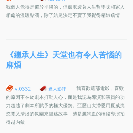
我個人覺得是偏於平淡的，但處處透著人生哲學味和家人
相處的溫暖點滴，除了結尾決定不賣了我覺得稍嫌矯情
《繼承人生》天堂也有令人苦惱的
麻煩
我喜歡這部電影，喜歡
v.0332
達人影評
的原因不在於劇本打動人心，而是我認為導演和演員的功
力超越了劇本所賦予的極大優勢。亞歷山大潘恩用夏威夷
悠閒又清淡的氛圍來描述故事，越是灑狗血的橋段導演拍
得越內斂