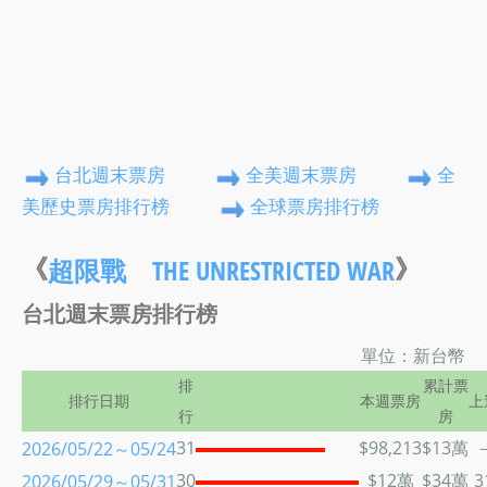
台北週末票房
全美週末票房
全
美歷史票房排行榜
全球票房排行榜
《
》
超限戰 THE UNRESTRICTED WAR
台北週末票房排行榜
單位：新台幣
排
累計票
排行日期
本週票房
上
行
房
31
$98,213
$13萬
2026/05/22～05/24
30
$12萬
$34萬
3
2026/05/29～05/31