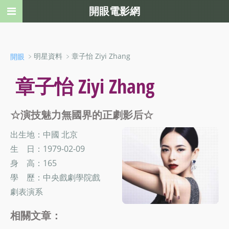
開眼電影網
﹥明星資料 ﹥章子怡 Ziyi Zhang
開眼
章子怡 Ziyi Zhang
☆演技魅力無國界的正劇影后☆
出生地：中國 北京
生 日：1979-02-09
身 高：165
學 歷：中央戲劇學院戲
劇表演系
相關文章：