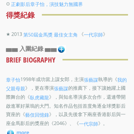
⊙
正劇影后章子怡，演技魅力無國界
得獎紀錄
★ 2013
《
》
第50屆金馬獎
最佳女主角
一代宗師
▅▅ 入圍紀錄 ▅▅
BRIEF BIOGRAPHY
1998年成功當上謀女郎，主演
執導的《
章子怡
張藝謀
我的
》，更在導演
的推薦下，接下讓她躍上國
父親母親
張藝謀
際舞台的《
》，與知名導演多次合作，還連帶開
臥虎藏龍
啟進軍好萊塢的大門。知名作品包括首度角逐金球獎影后
寶座的《
》，以及先後拿下兩座香港影后與一
藝伎回憶錄
座金馬影后的獎座的《2046》、《
》。
一代宗師
more