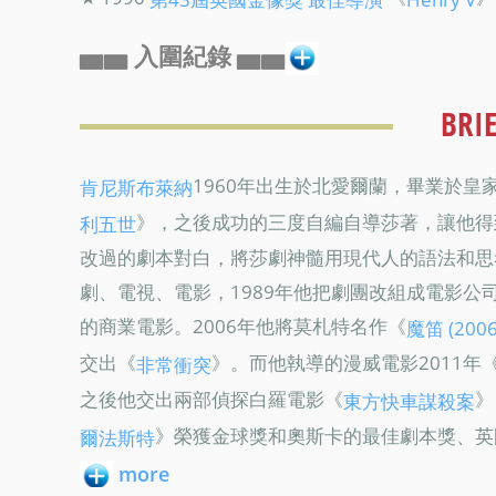
▅▅ 入圍紀錄 ▅▅
BRI
1960年出生於北愛爾蘭，畢業於皇
肯尼斯布萊納
》，之後成功的三度自編自導莎著，讓他得
利五世
改過的劇本對白，將莎劇神髓用現代人的語法和思
劇、電視、電影，1989年他把劇團改組成電影
的商業電影。2006年他將莫札特名作《
魔笛 (2006
交出《
》。而他執導的漫威電影2011年
非常衝突
之後他交出兩部偵探白羅電影《
》
東方快車謀殺案
》榮獲金球獎和奧斯卡的最佳劇本獎、英
爾法斯特
more