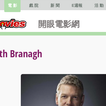
電 影
戲 院
新 聞
E週報
活 動
開眼電影網
 Branagh