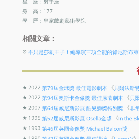
星 座：射手座
身 高：177
學 歷：皇家戲劇藝術學院
相關文章：
⊙
不只是莎劇王子！編導演三項全能的肯尼斯布萊
★ 2022
《
第79屆金球獎
最佳電影劇本
貝爾法斯
★ 2022
《
第94屆奧斯卡金像獎
最佳原著劇本
貝
★ 2007
《
第64屆威尼斯影展
酷兒獅獎特別獎
非
★ 1995
《
第52屆威尼斯影展
Osella金獎
In the B
★ 1993
第46屆英國金像獎
Michael Balcon獎
★ 1990
《
》
第43屆英國金像獎
最佳導演
Henry V