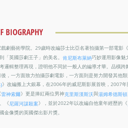
EF BIOGRAPHY
家戲劇藝術學院。29歲時改編莎士比亞名著拍攝第一部電影
到「英國莎劇王子」的美名。
巧妙運用影像魅
肯尼斯布萊納
考邏輯整理再現，證明他不同於一般人的編導才華。品橫跨
公司後，一方面致力拍攝莎劇電影，一方面則是努力開發其他類
》改編搬上大銀幕，在2006年的威尼斯影展首映，2007年
)
《
》更是捧紅兩位男神
與
雷神索爾
克里斯漢斯沃
湯姆希德斯頓
、《
》，並於2022年以改編自他童年經歷的《
尼羅河謀殺案
國金像獎的英國傑出影片獎。