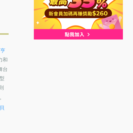
《
亨
力和
舞台
型
則
。
貝