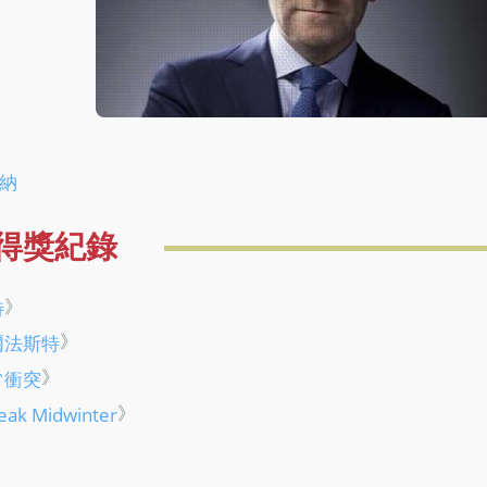
納
得獎紀錄
》
特
》
爾法斯特
》
常衝突
》
leak Midwinter