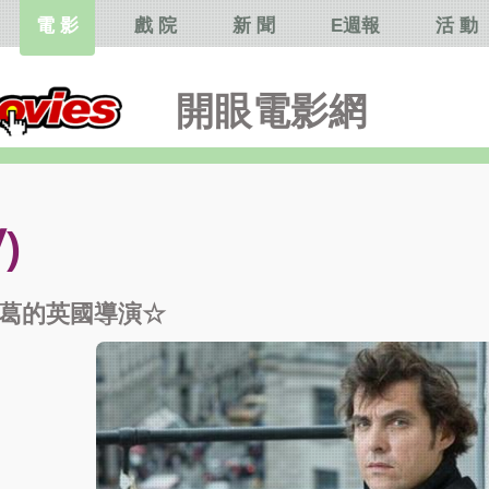
電 影
戲 院
新 聞
E週報
活 動
開眼電影網
)
葛的英國導演☆