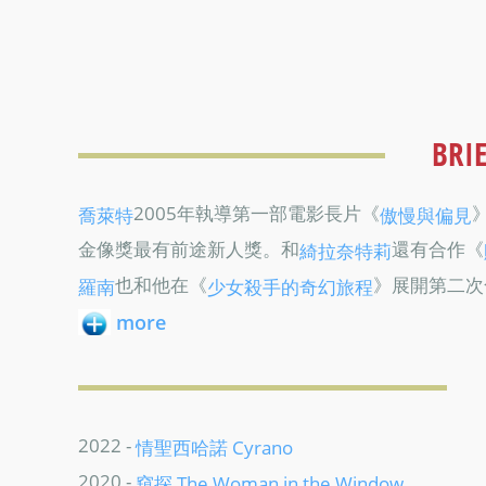
BRI
2005年執導第一部電影長片《
喬萊特
傲慢與偏見
金像獎最有前途新人獎。和
還有合作《
綺拉奈特莉
也和他在《
》展開第二次
羅南
少女殺手的奇幻旅程
more
2022 -
情聖西哈諾 Cyrano
2020 -
窺探 The Woman in the Window