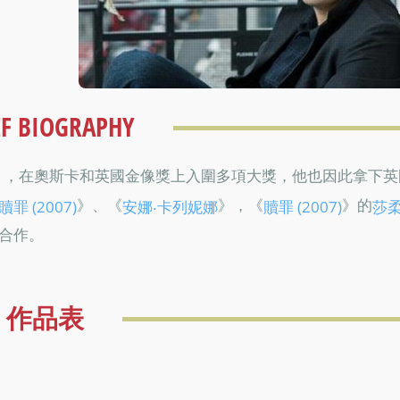
EF BIOGRAPHY
》，在奧斯卡和英國金像獎上入圍多項大獎，他也因此拿下英
》、《
》，《
》的
贖罪 (2007)
安娜‧卡列妮娜
贖罪 (2007)
莎
合作。
作品表