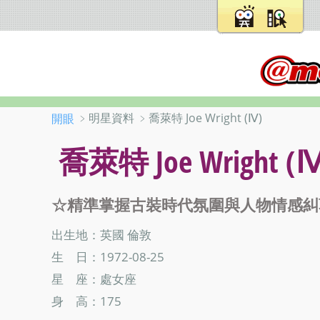
﹥明星資料 ﹥喬萊特 Joe Wright (Ⅳ)
開眼
喬萊特 Joe Wright (Ⅳ
☆精準掌握古裝時代氛圍與人物情感糾
出生地：英國 倫敦
生 日：1972-08-25
星 座：處女座
身 高：175