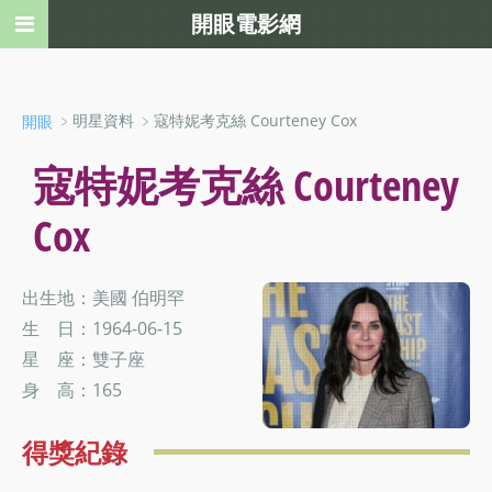
開眼電影網
﹥明星資料 ﹥寇特妮考克絲 Courteney Cox
開眼
寇特妮考克絲 Courteney
Cox
出生地：美國 伯明罕
生 日：1964-06-15
星 座：雙子座
身 高：165
得獎紀錄