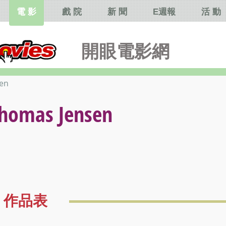
電 影
戲 院
新 聞
E週報
活 動
開眼電影網
en
mas Jensen
作品表