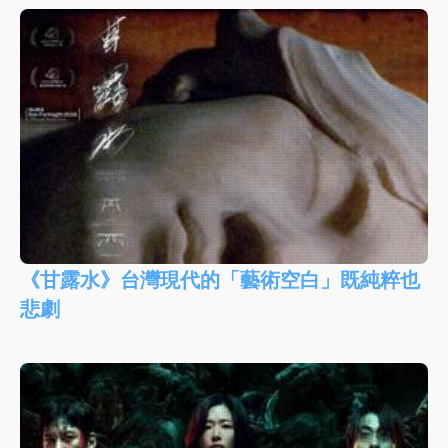
《甘露水》台灣現代的「藝術空白」既純粹也
悲劇