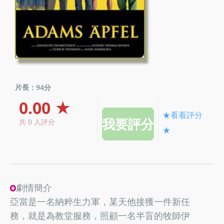
片長：94分
0.00 ★
★看看評分
共 0 人評分
★
劇情簡介
亞當是一名納粹生力軍，某天他接獲一件新任
務，就是為教堂服務，照顧一名半盲的牧師伊