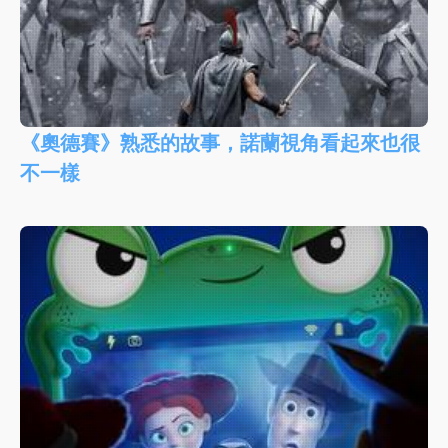
《奧德賽》熟悉的故事，諾蘭視角看起來也很
不一樣