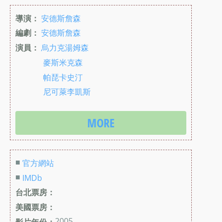
導演：
安德斯詹森
編劇：
安德斯詹森
演員：
烏力克湯姆森
麥斯米克森
帕琵卡史汀
尼可萊李凱斯
MORE
■
官方網站
■
IMDb
台北票房：
美國票房：
2005
影片年份：