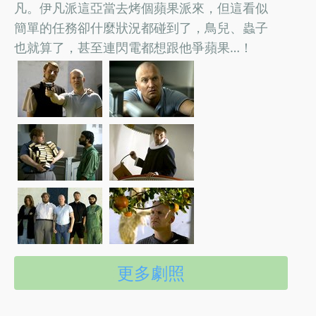
凡。伊凡派這亞當去烤個蘋果派來，但這看似
簡單的任務卻什麼狀況都碰到了，鳥兒、蟲子
也就算了，甚至連閃電都想跟他爭蘋果…！
更多劇照