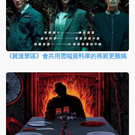
《屍速禁區》會共用雲端資料庫的喪屍更難搞