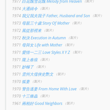
1977
白花飄雪花飄 Melody from Heaven
（製片）
1974
大通緝令
（製片）
1974
我父我夫我子 Father, Husband and Son
（製片）
1973
母親三十歲 Story Of Mother
（製片）
1972
風從那裡來
（製片）
1972
秋決 Execution in Autumn
（製片）
1971
母與女 Life with Mother
（製片）
1971
愛情一二三 Love Styles X Y Z
（製片）
1971
隴上春痕
（製片）
1971
妙極了
（製片）
1971
雲州大儒俠史艷文
（製片）
1970
狐妻
（製片）
1970
警告逃妻 From Home With Love
（製片）
1970
十三條蟲
（製片）
1961
兩相好 Good Neighbors
（製片）