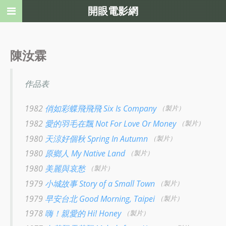
開眼電影網
陳汝霖
作品表
1982
俏如彩蝶飛飛飛 Six Is Company
（製片）
1982
愛的羽毛在飄 Not For Love Or Money
（製片）
1980
天涼好個秋 Spring In Autumn
（製片）
1980
原鄉人 My Native Land
（製片）
1980
美麗與哀愁
（製片）
1979
小城故事 Story of a Small Town
（製片）
1979
早安台北 Good Morning, Taipei
（製片）
1978
嗨！親愛的 Hi! Honey
（製片）