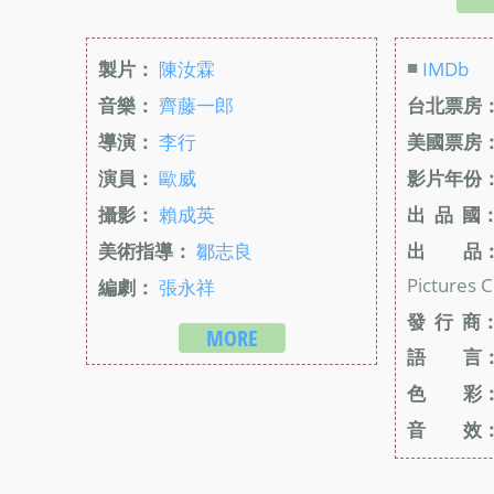
■
製片：
陳汝霖
IMDb
音樂：
齊藤一郎
台北票房
導演：
李行
美國票房
演員：
歐威
影片年份
攝影：
賴成英
出 品 國
美術指導：
鄒志良
出 品
Pictures 
編劇：
張永祥
發 行 商
MORE
語 言
色 彩
音 效