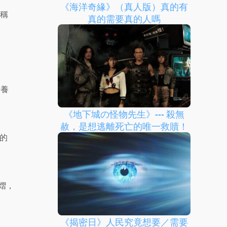
《海洋奇緣》（真人版）真的有
稱
真的需要真的人嗎
培養
《地下城の怪物先生》--- 殺無
赦，是想逃離死亡的唯一救贖！
的
熠，
《揭密日》人民究竟想要／需要