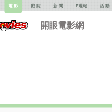
電 影
戲 院
新 聞
E週報
活 動
開眼電影網