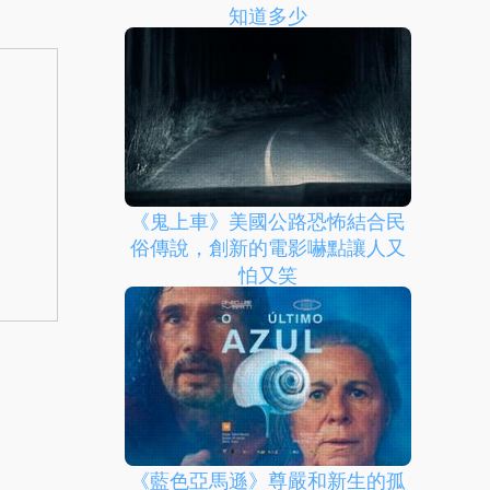
知道多少
《鬼上車》美國公路恐怖結合民
俗傳說，創新的電影嚇點讓人又
怕又笑
《藍色亞馬遜》尊嚴和新生的孤