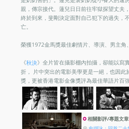
親，傳宗接代。蓮兒日日前往牢獄探望丈夫
終於到來，斐剛決定面對自己犯下的過失，
亡。
榮獲1972金馬獎最佳劇情片、導演、男主
《
》全片皆在攝影棚內拍攝，卻能以寫
秋決
折， 片中突出的電影美學更是一絕，也因此於
獎，更被香港電影金像獎評為最佳華語片百
相關影評/專題文章
◎
史擷詠：回首二十