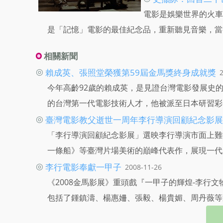
電影是娛樂世界的火車
是「記憶」電影的最佳紀念品，重新聽見音樂，當
相關新聞
◎
賴成英、張照堂榮獲第59屆金馬獎終身成就獎
今年高齡92歲的賴成英，是見證台灣電影發展史
的台灣第一代電影技術人才，他被派至日本研習彩
◎
臺灣電影教父逝世一周年李行導演回顧紀念影展
「李行導演回顧紀念影展」選映李行導演市面上難
一條船》等臺灣片場美術的巔峰代表作，展現一代
◎
李行電影奉獻一甲子
2008-11-26
《2008金馬影展》重頭戲『一甲子的輝煌-李行文
包括了鍾鎮濤、楊惠姍、張毅、楊貴媚、周丹薇等