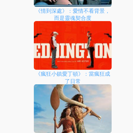
《情到深處》：愛情不看背景，
而是靈魂契合度
《瘋狂小鎮愛丁頓》：當瘋狂成
了日常