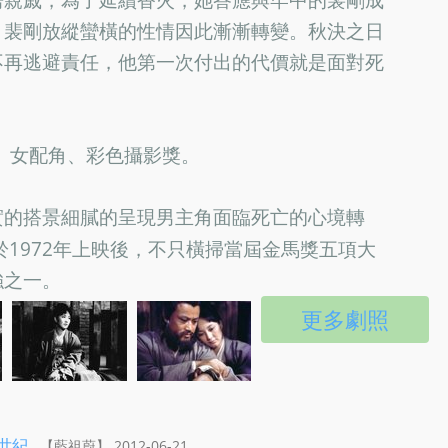
，裴剛放縱蠻橫的性情因此漸漸轉變。秋決之日
不再逃避責任，他第一次付出的代價就是面對死
角、女配角、彩色攝影獎。
實的搭景細膩的呈現男主角面臨死亡的心境轉
1972年上映後，不只橫掃當屆金馬獎五項大
強之一。
更多劇照
世紀
【藍祖蔚】 2012-06-21