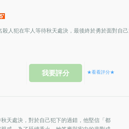
名殺人犯在牢人等待秋天處決，最後終於勇於面對自己
★看看評分★
待秋天處決，對於自己犯下的過錯，他堅信「都
房親戚，為了延續香火，她答應與牢中的裴剛成