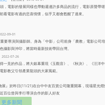
頭，電影的發展同樣也帶動週邊許多商品的流行，電影原聲帶堪
初看電影有過的悲喜情懷，似乎又都會甦醒了過來。
2022-09-01
的重要導演與攝影師。身為「中影」公司前身「農教」電影公司
色攝影與沖印，將當時最新技術帶回台灣。
2022-07-26
得一見的作品，將大銀幕重現《玉觀音》、《秋決》、《汪洋中
電影教父引領產業龍頭的大家風範。
物展』於昨日(11/21)在台中中友百貨公司隆重開幕，現場星光熠
近百位曾與李行導演合作的影人好友
更多新聞