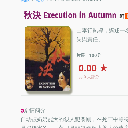
秋決 Execution in Autumn
由李行執導，講述一
失與責任。
片長：100分
0.00 ★
共 0 人評分
劇情簡介
自幼被奶奶寵大的殺人犯裴剛，在死牢中等
是奶奶害的」。蓮兒是裴奶奶從小養大的遠