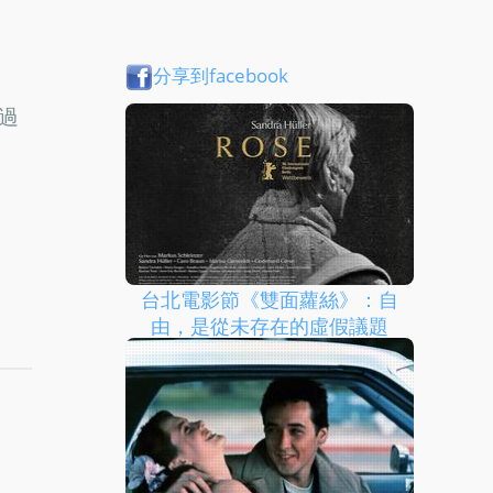
分享到facebook
過
台北電影節《雙面蘿絲》：自
由，是從未存在的虛假議題