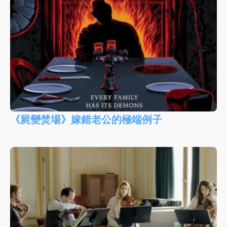
《屍變焚場》嫁錯老公的極端例子