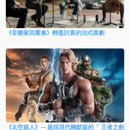
《音樂家四重奏》輕盈討喜的法式喜劇
《太空超人》--- 超炫現代幽默版的「 王者之劍