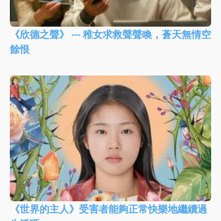
《欣德之聲》 --- 稚女求救聲聲喚，蒼天無情空
餘恨
《世界的主人》受害者能夠正常快樂地繼續過