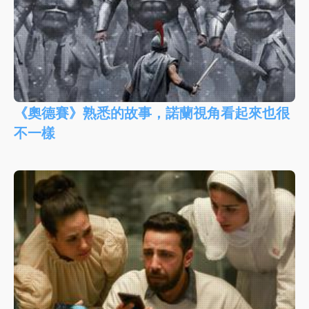
《奧德賽》熟悉的故事，諾蘭視角看起來也很
不一樣