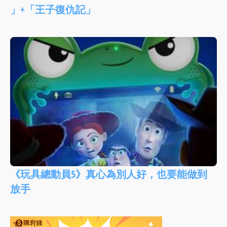
」+「王子復仇記」
《玩具總動員5》真心為別人好，也要能做到
放手