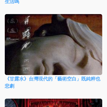
生活嗎
《甘露水》台灣現代的「藝術空白」既純粹也
悲劇