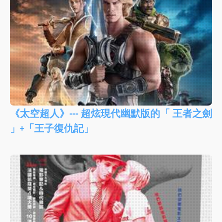
《太空超人》--- 超炫現代幽默版的「 王者之劍
」+「王子復仇記」