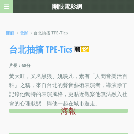
開眼電影網
﹥
﹥台北抽搐 TPE-Tics
開眼
電影
台北抽搐 TPE-Tics
片長：68分
黃大旺，又名黑狼、姚映凡，素有「人間音樂活百
科」之稱，來自台北的聲音藝術表演者，導演除了
記錄他獨特的表演風格，更貼近觀察他無法融入社
會的心理狀態，與他一起在城市遊走。
海報