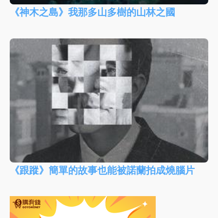
《神木之島》我那多山多樹的山林之國
《跟蹤》簡單的故事也能被諾蘭拍成燒腦片