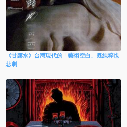
《甘露水》台灣現代的「藝術空白」既純粹也
悲劇