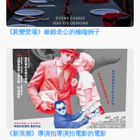
《屍變焚場》嫁錯老公的極端例子
《新浪潮》導演拍導演拍電影的電影