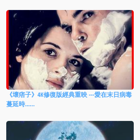
《壞痞子》4K修復版經典重映 ---愛在末日病毒
蔓延時...…