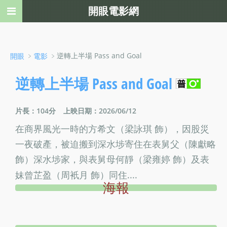
開眼電影網
﹥
﹥逆轉上半場 Pass and Goal
開眼
電影
逆轉上半場 Pass and Goal
片長：104分
上映日期：2026/06/12
在商界風光一時的方希文（梁詠琪 飾），因股災
一夜破產，被迫搬到深水埗寄住在表舅父（陳獻略
飾）深水埗家，與表舅母何靜（梁雍婷 飾）及表
妹曾芷盈（周衹月 飾）同住....
海報