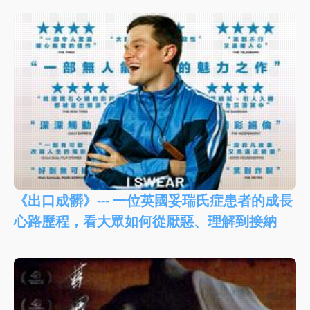
《出口成髒》--- 一位英國妥瑞氏症患者的成長
心路歷程，看大眾如何從厭惡、理解到接納