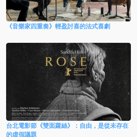
《音樂家四重奏》輕盈討喜的法式喜劇
台北電影節《雙面蘿絲》：自由，是從未存在
的虛假議題