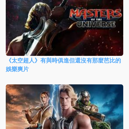
《太空超人》有與時俱進但還沒有那麼芭比的
娛樂爽片