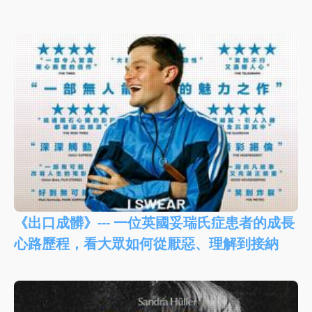
《出口成髒》--- 一位英國妥瑞氏症患者的成長
心路歷程，看大眾如何從厭惡、理解到接納