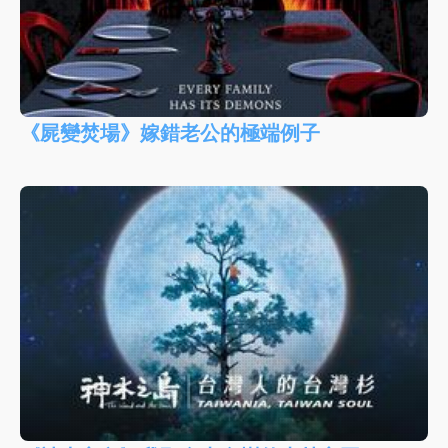
《屍變焚場》嫁錯老公的極端例子