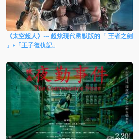
《太空超人》--- 超炫現代幽默版的「 王者之劍
」+「王子復仇記」