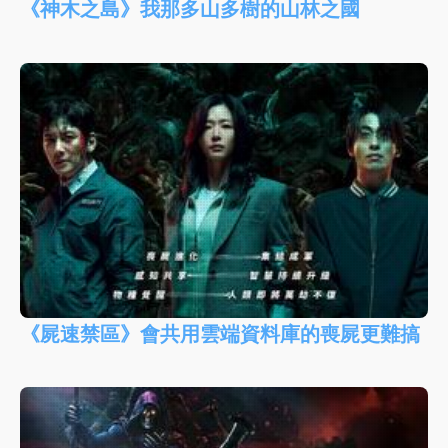
《神木之島》我那多山多樹的山林之國
《屍速禁區》會共用雲端資料庫的喪屍更難搞