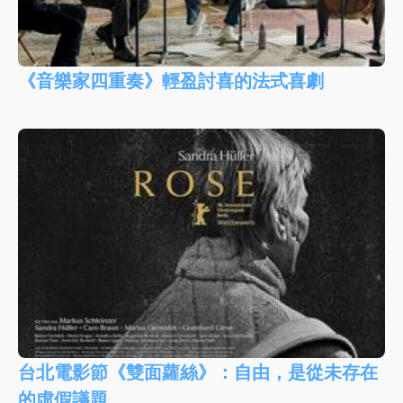
《音樂家四重奏》輕盈討喜的法式喜劇
台北電影節《雙面蘿絲》：自由，是從未存在
的虛假議題