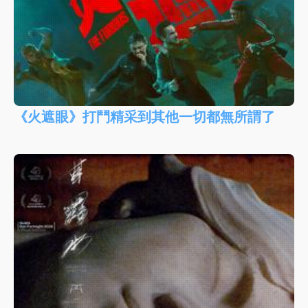
《火遮眼》打鬥精采到其他一切都無所謂了