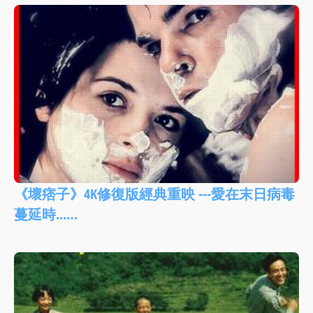
《壞痞子》4K修復版經典重映 ---愛在末日病毒
蔓延時...…