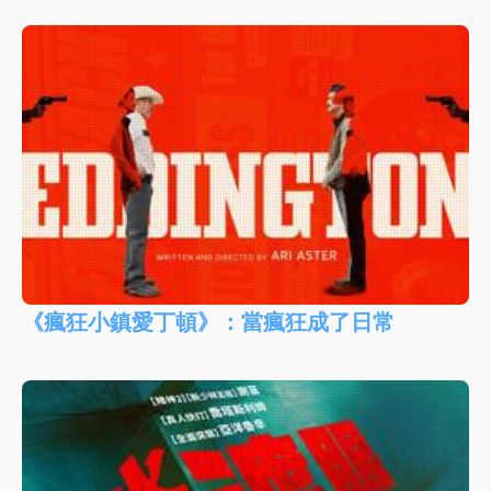
《瘋狂小鎮愛丁頓》：當瘋狂成了日常