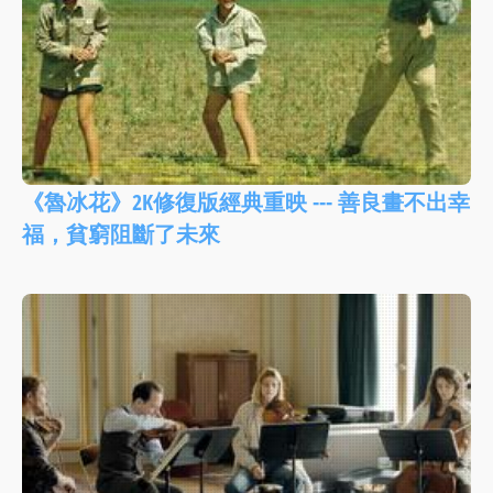
《魯冰花》2K修復版經典重映 --- 善良畫不出幸
福，貧窮阻斷了未來