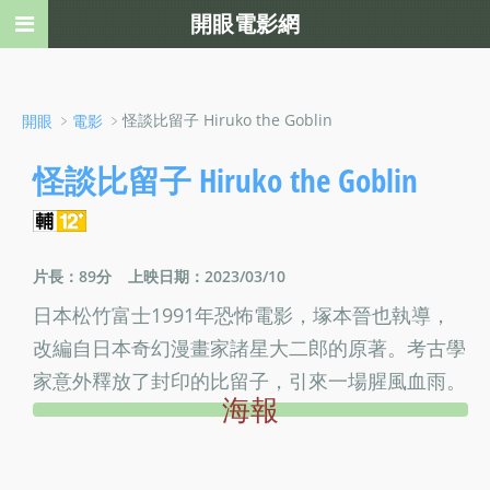
開眼電影網
﹥
﹥怪談比留子 Hiruko the Goblin
開眼
電影
怪談比留子 Hiruko the Goblin
片長：89分
上映日期：2023/03/10
日本松竹富士1991年恐怖電影，塚本晉也執導，
改編自日本奇幻漫畫家諸星大二郎的原著。考古學
家意外釋放了封印的比留子，引來一場腥風血雨。
海報