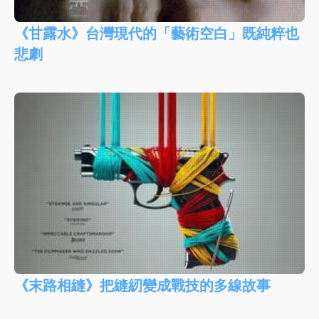
《甘露水》台灣現代的「藝術空白」既純粹也
悲劇
《末路相縫》把縫紉變成戰技的多線故事