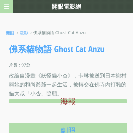
開眼電影網
﹥
﹥佛系貓物語 Ghost Cat Anzu
開眼
電影
佛系貓物語 Ghost Cat Anzu
片長：97分
改編自漫畫《妖怪貓小杏》，卡琳被送到日本鄉村
與她的和尚爺爺一起生活，被轉交在佛寺內打雜的
貓大叔「小杏」照顧。
海報
劇照