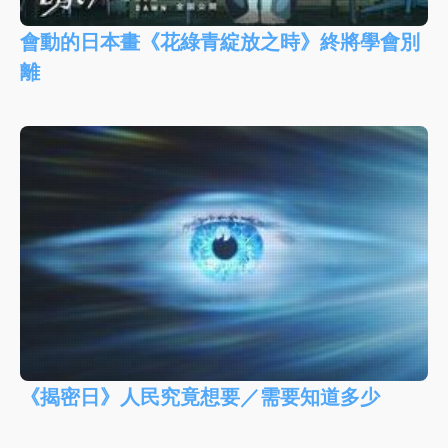
會動的日本畫《花綠青綻放之時》終將學會別
離
《揭密日》人民究竟想要／需要知道多少