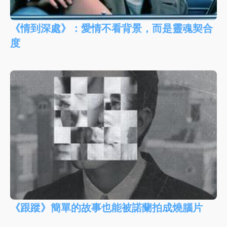
《情到深處》：愛情不看背景，而是靈魂契合
度
《跟蹤》簡單的故事也能被諾蘭拍成燒腦片