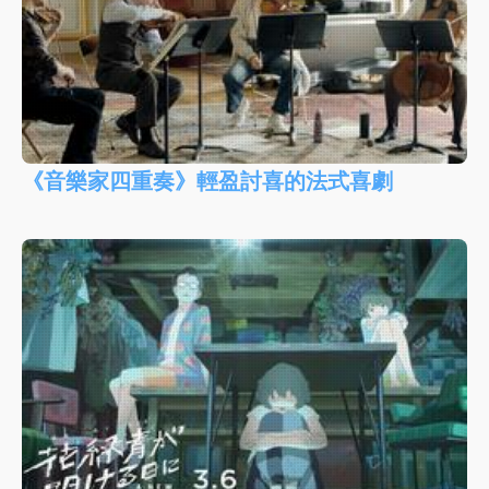
《音樂家四重奏》輕盈討喜的法式喜劇