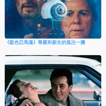
《藍色亞馬遜》尊嚴和新生的孤注一擲