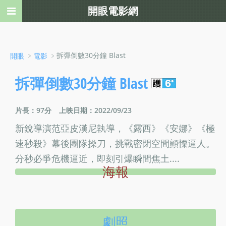
開眼電影網
﹥
﹥拆彈倒數30分鐘 Blast
開眼
電影
拆彈倒數30分鐘 Blast
片長：97分
上映日期：2022/09/23
新銳導演范亞皮漢尼執導，《露西》《安娜》《極
速秒殺》幕後團隊操刀，挑戰密閉空間顫慄逼人。
分秒必爭危機逼近，即刻引爆瞬間焦土....
海報
劇照