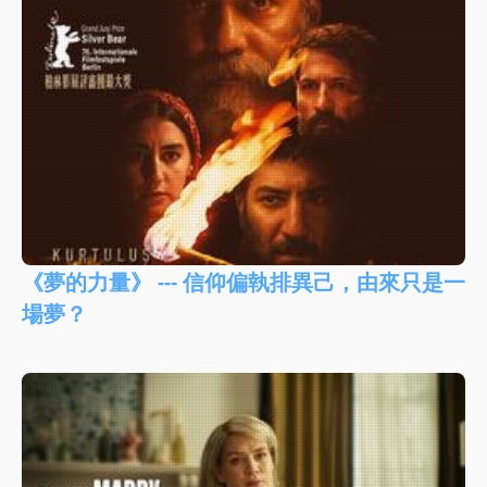
《夢的力量》 --- 信仰偏執排異己，由來只是一
場夢？