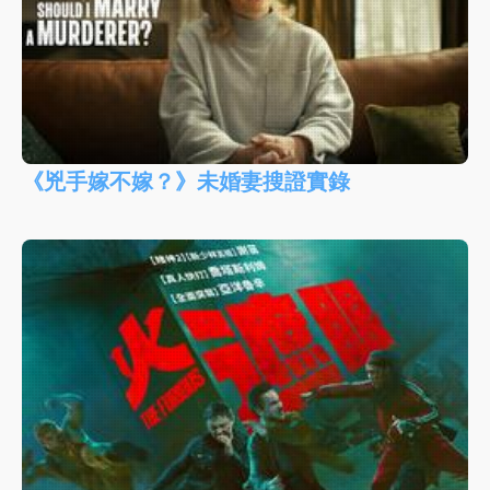
《兇手嫁不嫁？》未婚妻搜證實錄