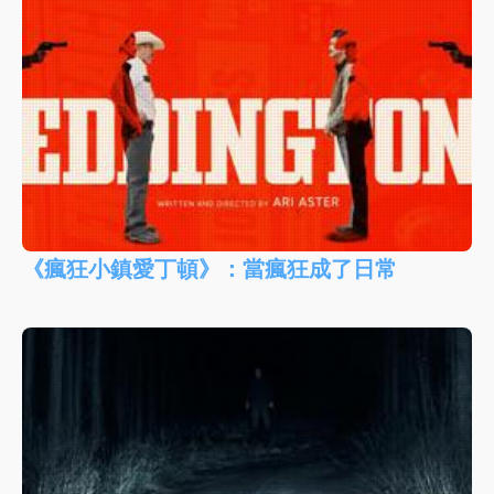
《瘋狂小鎮愛丁頓》：當瘋狂成了日常