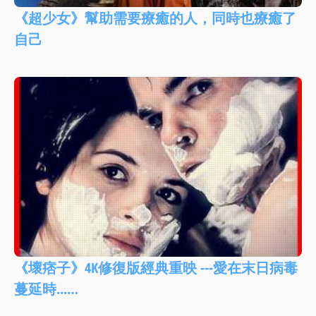
《超少女》幫助需要療癒的人，同時也療癒了
自己
《壞痞子》4K修復版經典重映 ---愛在末日病毒
蔓延時...…