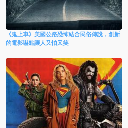
《鬼上車》美國公路恐怖結合民俗傳說，創新
的電影嚇點讓人又怕又笑