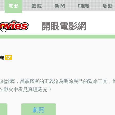
電 影
戲 院
新 聞
E週報
活 動
開眼電影網
一深刻詮釋，當掌權者的正義淪為剷除異己的致命工具，
在戰火中看見真理曙光？
劇照