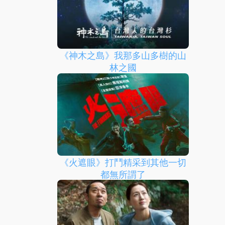
《神木之島》我那多山多樹的山
林之國
《火遮眼》打鬥精采到其他一切
都無所謂了