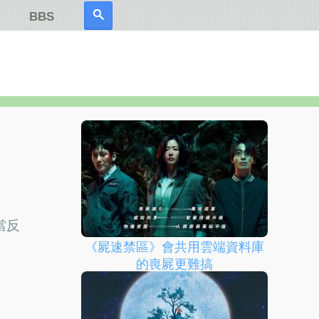
BBS
當反
《屍速禁區》會共用雲端資料庫
的喪屍更難搞