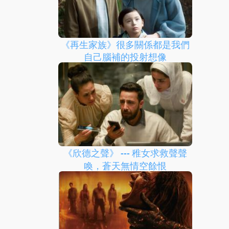
《再生家族》很多關係都是我們
自己腦補的投射想像
《欣德之聲》 --- 稚女求救聲聲
喚，蒼天無情空餘恨