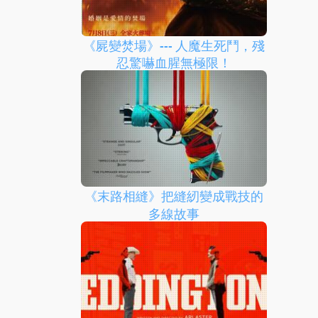
《屍變焚場》--- 人魔生死鬥，殘
忍驚嚇血腥無極限！
《末路相縫》把縫紉變成戰技的
多線故事