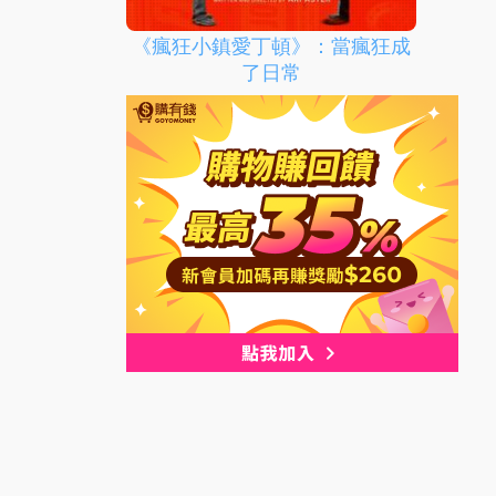
《瘋狂小鎮愛丁頓》：當瘋狂成
了日常