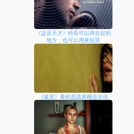
《盜音天才》特長可以用在好的
地方，也可以用來犯罪
《後室》看的是詭異概念呈現