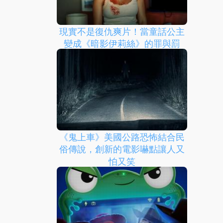
現實不是復仇爽片！當童話公主
變成《暗影伊莉絲》的罪與罰
《鬼上車》美國公路恐怖結合民
俗傳說，創新的電影嚇點讓人又
怕又笑