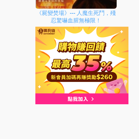
《屍變焚場》--- 人魔生死鬥，殘
忍驚嚇血腥無極限！