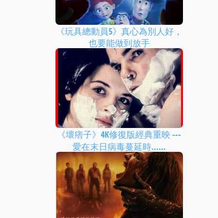
《玩具總動員5》真心為別人好，
也要能做到放手
《壞痞子》4K修復版經典重映 ---
愛在末日病毒蔓延時...…