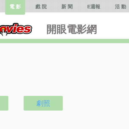
電 影
戲 院
新 聞
E週報
活 動
開眼電影網
劇照