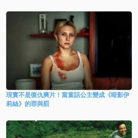
現實不是復仇爽片！當童話公主變成《暗影伊
莉絲》的罪與罰