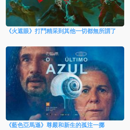
《火遮眼》打鬥精采到其他一切都無所謂了
《藍色亞馬遜》尊嚴和新生的孤注一擲