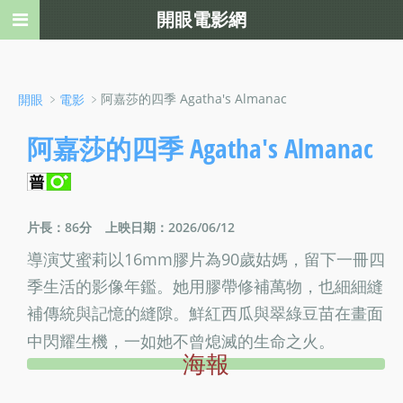
開眼電影網
﹥
﹥阿嘉莎的四季 Agatha's Almanac
開眼
電影
阿嘉莎的四季 Agatha's Almanac
片長：86分
上映日期：2026/06/12
導演艾蜜莉以16mm膠片為90歲姑媽，留下一冊四
季生活的影像年鑑。她用膠帶修補萬物，也細細縫
補傳統與記憶的縫隙。鮮紅西瓜與翠綠豆苗在畫面
中閃耀生機，一如她不曾熄滅的生命之火。
海報