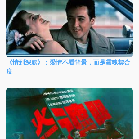
《情到深處》：愛情不看背景，而是靈魂契合
度