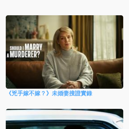
《兇手嫁不嫁？》未婚妻搜證實錄