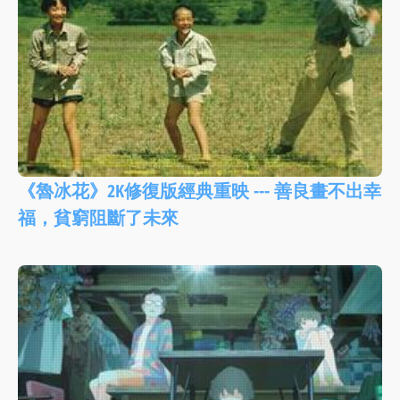
《魯冰花》2K修復版經典重映 --- 善良畫不出幸
福，貧窮阻斷了未來