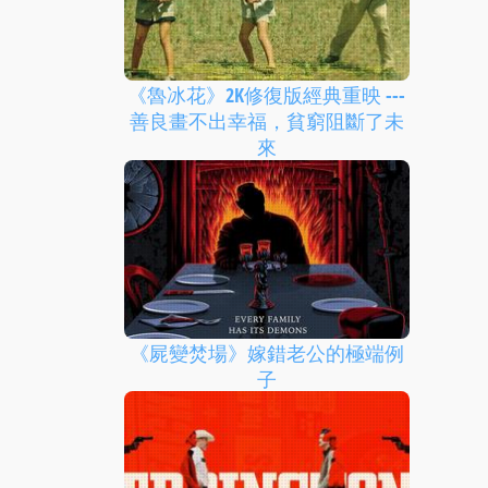
《魯冰花》2K修復版經典重映 ---
善良畫不出幸福，貧窮阻斷了未
來
《屍變焚場》嫁錯老公的極端例
子