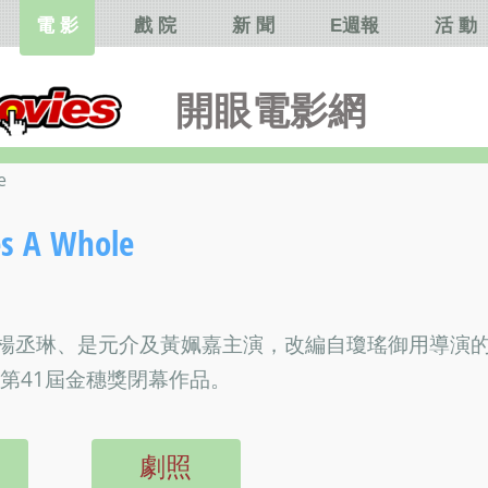
電 影
戲 院
新 聞
E週報
活 動
開眼電影網
e
A Whole
楊丞琳、是元介及黃姵嘉主演，改編自瓊瑤御用導演
第41屆金穗獎閉幕作品。
劇照