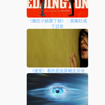
《瘋狂小鎮愛丁頓》：當瘋狂成
了日常
《後室》看的是詭異概念呈現