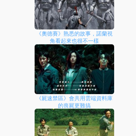
《奧德賽》熟悉的故事，諾蘭視
角看起來也很不一樣
《屍速禁區》會共用雲端資料庫
的喪屍更難搞