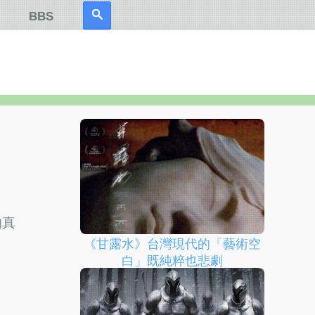
BBS
的真
《甘露水》台灣現代的「藝術空
白」既純粹也悲劇