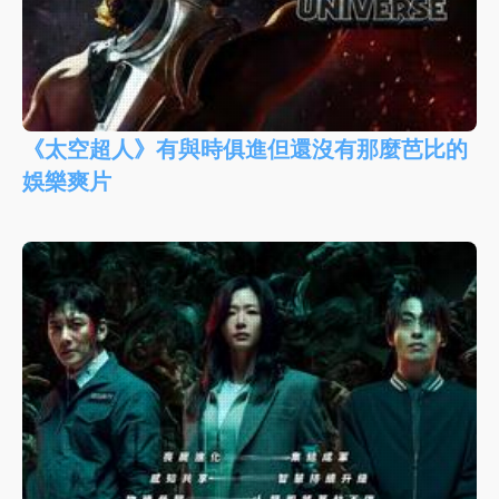
《太空超人》有與時俱進但還沒有那麼芭比的
娛樂爽片