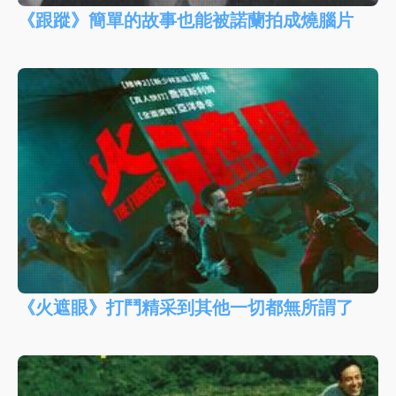
《跟蹤》簡單的故事也能被諾蘭拍成燒腦片
《火遮眼》打鬥精采到其他一切都無所謂了