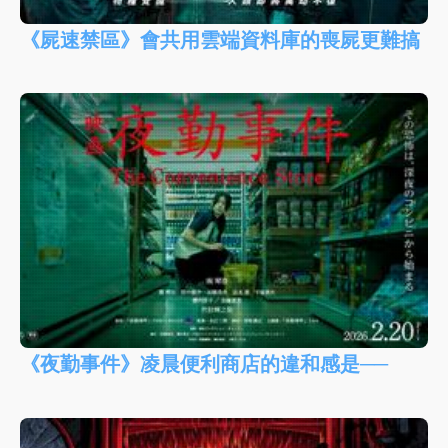
《屍速禁區》會共用雲端資料庫的喪屍更難搞
《夜勤事件》凌晨便利商店的違和感是──