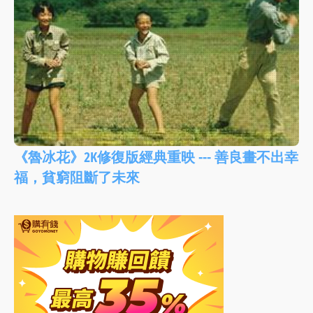
《魯冰花》2K修復版經典重映 --- 善良畫不出幸
福，貧窮阻斷了未來