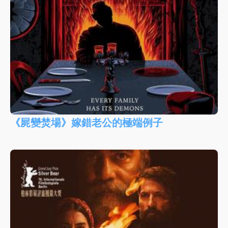
《屍變焚場》嫁錯老公的極端例子