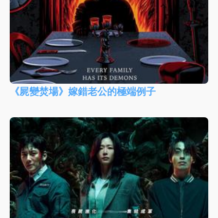
《屍變焚場》嫁錯老公的極端例子