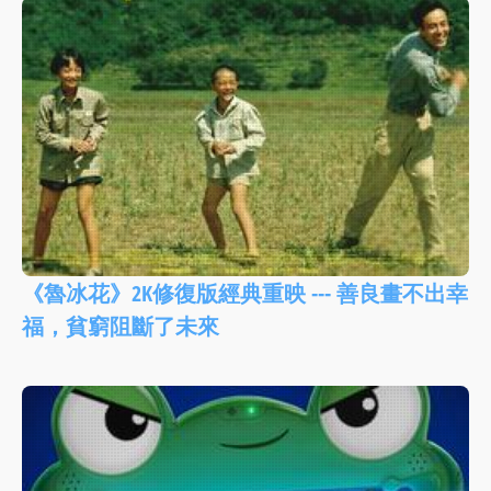
《魯冰花》2K修復版經典重映 --- 善良畫不出幸
福，貧窮阻斷了未來