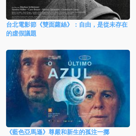
台北電影節《雙面蘿絲》：自由，是從未存在
的虛假議題
《藍色亞馬遜》尊嚴和新生的孤注一擲