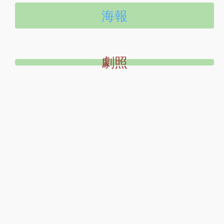
海報
劇照