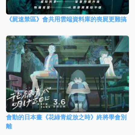
《屍速禁區》會共用雲端資料庫的喪屍更難搞
會動的日本畫《花綠青綻放之時》終將學會別
離