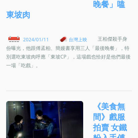
晚餐」嗑
東坡肉
王柏傑殺手身
2024/01/11
台灣上映
份曝光，他跟傅孟柏、簡嫚書享用三人「最後晚餐」，特
別選吃東坡肉呼應「東坡CP」，這場戲也恰好是他們最後
一場「吃戲」。
《美食無
間》戲服
拍賣 女鐵
粉入手傅