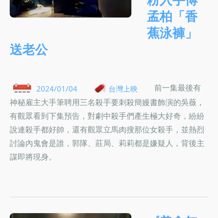
孟柏「香
蕉泳褲」
送老公
前一集最後有
2024/01/04
台灣上映
神秘雇主大手筆聘用三名殺手要刺殺簡嫚書飾演的吳薇，
有觀眾看到下集預告，對劇中殺手們產生極大好奇，紛紛
說連殺手都好帥，還有觀眾立馬肉搜那位女殺手，並熱烈
討論內鬼會是誰，郭隊、莊局、莉莉都是嫌疑人，背後主
謀即將現身。