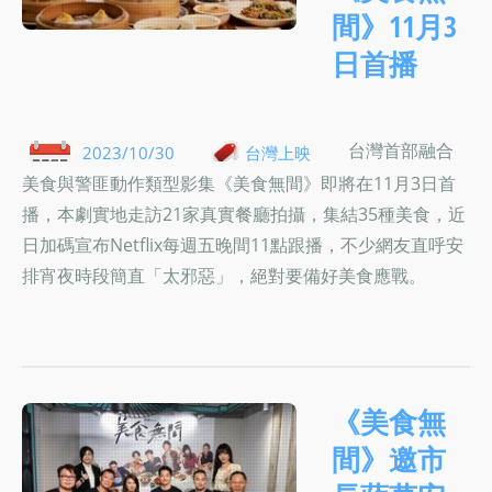
間》11月3
日首播
台灣首部融合
2023/10/30
台灣上映
美食與警匪動作類型影集《美食無間》即將在11月3日首
播，本劇實地走訪21家真實餐廳拍攝，集結35種美食，近
日加碼宣布Netflix每週五晚間11點跟播，不少網友直呼安
排宵夜時段簡直「太邪惡」，絕對要備好美食應戰。
《美食無
間》邀市