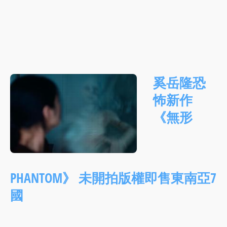
奚岳隆恐
怖新作
《無形
PHANTOM》 未開拍版權即售東南亞7
國