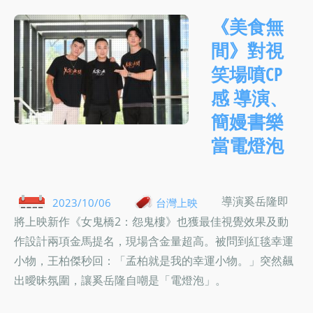
《美食無
間》對視
笑場噴CP
感 導演、
簡嫚書樂
當電燈泡
導演奚岳隆即
2023/10/06
台灣上映
將上映新作《女鬼橋2：怨鬼樓》也獲最佳視覺效果及動
作設計兩項金馬提名，現場含金量超高。被問到紅毯幸運
小物，王柏傑秒回：「孟柏就是我的幸運小物。」突然飆
出曖昧氛圍，讓奚岳隆自嘲是「電燈泡」。