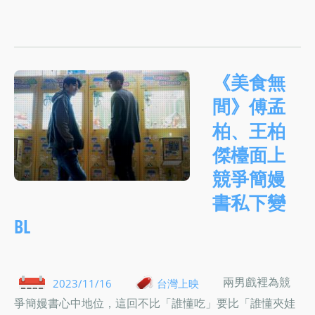
《美食無
間》傅孟
柏、王柏
傑檯面上
競爭簡嫚
書私下變
BL
兩男戲裡為競
2023/11/16
台灣上映
爭簡嫚書心中地位，這回不比「誰懂吃」要比「誰懂夾娃