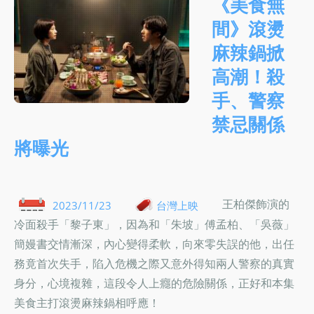
《美食無
間》滾燙
麻辣鍋掀
高潮！殺
手、警察
禁忌關係
將曝光
王柏傑飾演的
2023/11/23
台灣上映
冷面殺手「黎子東」，因為和「朱坡」傅孟柏、「吳薇」
簡嫚書交情漸深，內心變得柔軟，向來零失誤的他，出任
務竟首次失手，陷入危機之際又意外得知兩人警察的真實
身分，心境複雜，這段令人上癮的危險關係，正好和本集
美食主打滾燙麻辣鍋相呼應！