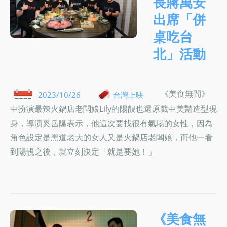
長蔣萬安
出席「併
桌吃台
北」活動
《美食無間》
2023/10/26
台灣上映
中扮演最辣火鍋店老闆娘Lily的陽靚也還原戲中美豔造型現
身，導演奚岳隆表示，他這次要找很有氣場的女性，因為
角色設定是黑道老大的女人又是火鍋店老闆娘，而他一看
到陽靚之後，就立刻決定「就是要她！」
《美食無