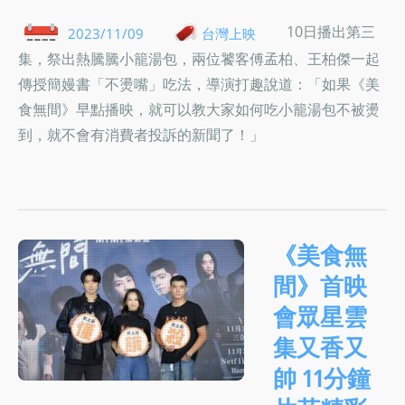
10日播出第三
2023/11/09
台灣上映
集，祭出熱騰騰小籠湯包，兩位饕客傅孟柏、王柏傑一起
傳授簡嫚書「不燙嘴」吃法，導演打趣說道：「如果《美
食無間》早點播映，就可以教大家如何吃小籠湯包不被燙
到，就不會有消費者投訴的新聞了！」
《美食無
間》首映
會眾星雲
集又香又
帥 11分鐘