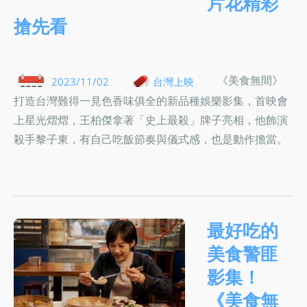
片花精彩
搶先看
《美食無間》
2023/11/02
台灣上映
打造台灣難得一見色香味俱全的新品種娛樂影集，首映會
上星光熠熠，王柏傑拿著「史上最殺」牌子亮相，他飾演
殺手黎子東，有自己吃飯節奏與儀式感，也是動作擔當。
最好吃的
美食警匪
影集！
《美食無