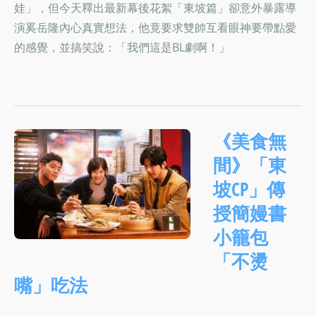
娃」，但今天釋出最新幕後花絮「東坡篇」卻意外暴露導
演奚岳隆內心真實想法，他竟要求雙帥互看眼神要帶點愛
的感覺，並搞笑說：「我們這是BL劇啊！」
《美食無
間》「東
坡CP」傳
授簡嫚書
小籠包
「不燙
嘴」吃法