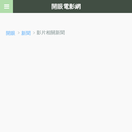
開眼電影網
﹥
﹥影片相關新聞
開眼
新聞