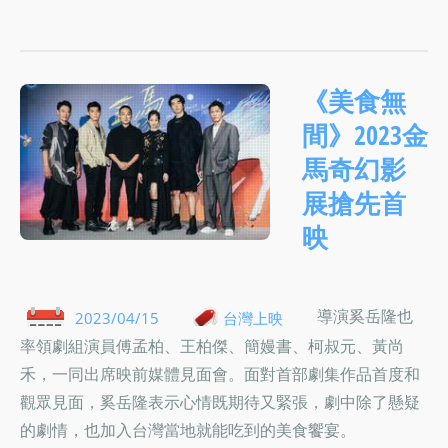
《美食無
間》2023金
馬奇幻影
展搶先首
映
導演奚岳隆也
2023/04/15
台灣上映
率領劇組演員傅孟柏、王柏傑、簡嫚書、柯叔元、黃尚
禾，一同出席映前媒體見面會。面對首部劇集作品首度和
觀眾見面，奚岳隆表示心情既期待又緊張，劇中除了懸疑
的劇情，也加入台灣當地就能吃到的美食饗宴。