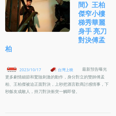
間》王柏
傑窄小樓
梯秀華麗
身手 亮刀
對決傅孟
柏
最新預告曝光
2023/10/17
台灣上映
更多劇情細節和驚險刺激的動作，身分對立的雙帥傅孟
柏、王柏傑被迫正面對決，上秒把酒言歡商討感情事，下
秒飯友成敵人，持刀對決衝突一觸即發。