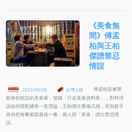
《美食無
間》傅孟
柏與王柏
傑譜禁忌
情誼
傅孟柏是被警
2023/09/28
台灣上映
察身份耽誤的美食家，號稱「行走美食資料庫」，對料理
該如何搭配總有一套理論；王柏傑注重儀式感，背負殺手
身份把每餐都當最後一餐，兩人因「美食」譜出禁忌情
誼。