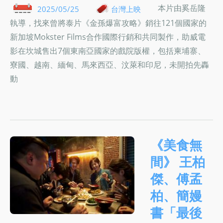
本片由奚岳隆
2025/05/25
台灣上映
執導，找來曾將泰片《金孫爆富攻略》銷往121個國家的
新加坡Mokster Films合作國際行銷和共同製作，助威電
影在坎城售出7個東南亞國家的戲院版權，包括柬埔寨、
寮國、越南、緬甸、馬來西亞、汶萊和印尼，未開拍先轟
動
《美食無
間》 王柏
傑、傅孟
柏、簡嫚
書「最後