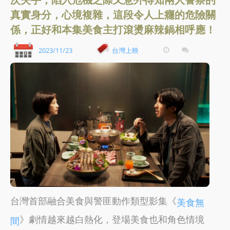
真實身分，心境複雜，這段令人上癮的危險關
係，正好和本集美食主打滾燙麻辣鍋相呼應！
2023/11/23
台灣上映
台灣首部融合美食與警匪動作類型影集《
美食無
》劇情越來越白熱化，登場美食也和角色情境
間