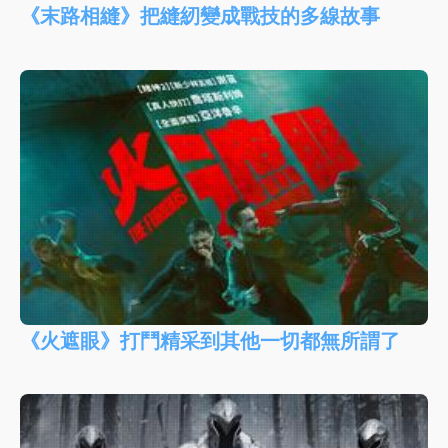
《末路相縫》把縫紉變成戰技的多線故事
《火遮眼》打鬥精采到其他一切都無所謂了