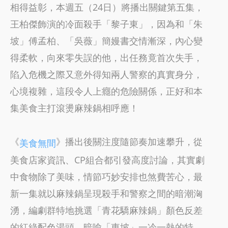
相得益彰，本週五（24日）將播出關鍵第五集，
王柏傑飾演的冷面殺手「黎子東」，因為和「朱
坡」傅孟柏、「吳薇」簡嫚書交情漸深，內心變
得柔軟，向來零失誤的他，出任務竟首次失手，
陷入危機之際又意外得知兩人警察的真實身分，
心境複雜，這段令人上癮的危險關係，正好和本
集美食主打滾燙麻辣鍋相呼應！
《
》播出後關注度隨節奏加速攀升，從
美食無間
美食店家資訊、CP組合都引發高度討論，其實劇
中食物除了美味，情節巧妙安排也煞費苦心，最
新一集就以麻辣鍋呈現殺手和警察之間的暗潮洶
湧，編劇群特地挑選「青花驕麻辣鍋」顏色反差
的紅綠配色湯頭，暗喻「東坡」一冷一熱的特