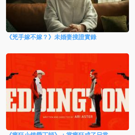
《兇手嫁不嫁？》未婚妻搜證實錄
《瘋狂小鎮愛丁頓》：當瘋狂成了日常