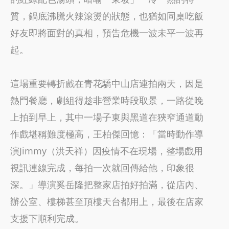
質，鍋底沸騰火辣滾燙的狀態，也猶如同桌吃飯
好友即將面對的真相，預告危機一波未平一波再
起。
這場重要轉折戲在青花驕中山店連拍兩天，因是
熱門餐廳，劇組得趁非營業時段取景，一路從晚
上拍到早上，其中一場子東與黑道在狹窄通道動
作戲堪稱難度極高，王柏傑回憶：「當時動作導
演Jimmy（洪天祥）因疫情不在現場，整場戲用
視訊連線完成，每拍一次就回傳給他，印象很
深。」導演奚岳隆把整家店拍好拍滿，從店內、
辦公室、樓梯甚至頂樓天台都用上，最後在店家
支援下順利完成。