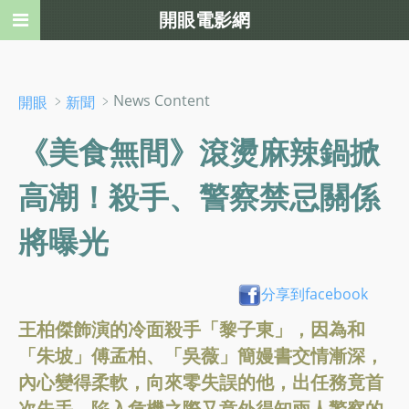
開眼電影網
﹥
﹥News Content
開眼
新聞
《美食無間》滾燙麻辣鍋掀
高潮！殺手、警察禁忌關係
將曝光
分享到facebook
王柏傑飾演的冷面殺手「黎子東」，因為和
「朱坡」傅孟柏、「吳薇」簡嫚書交情漸深，
內心變得柔軟，向來零失誤的他，出任務竟首
次失手，陷入危機之際又意外得知兩人警察的