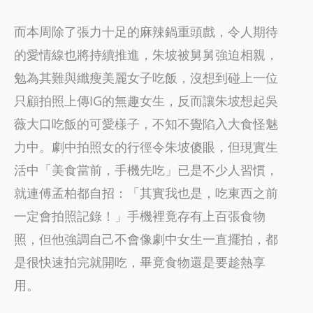
而本周除了張力十足的麻辣鍋重頭戲，令人期待
的愛情線也將持續推進，朱坡被舅舅強迫相親，
勉為其難與纖瘦美麗女子吃飯，沒想到碰上一位
只顧拍照上傳IG的無趣女生，反而讓朱坡想起吳
薇大口吃飯的可愛樣子，不知不覺陷入大食怪魅
力中。劇中拍照女的行徑令朱坡傻眼，但現實生
活中「美食當前，手機先吃」已是不少人習慣，
就連傅孟柏都自招：「其實我也是，吃東西之前
一定會拍照記錄！」手機裡竟存有上百張食物
照，但他強調自己不會像劇中女生一直擺拍，都
是很快速拍完就開吃，畢竟食物還是要趁熱享
用。