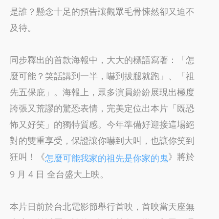
是誰？懸念十足的預告讓觀眾毛骨悚然卻又迫不
及待。
同步釋出的首款海報中，大大的標語寫著：「怎
麼可能？笑話講到一半，嚇到拔腿就跑」、「祖
先五保庇」。海報上，眾多演員紛紛展現出極度
誇張又荒謬的驚恐表情，完美定位出本片「既恐
怖又好笑」的獨特質感。今年準備好迎接這場絕
對的雙重享受，保證讓你嚇到大叫，也讓你笑到
狂叫！《
》將於
怎麼可能我家的祖先是你家的鬼
9 月 4 日 全台盛大上映。
本片日前於台北電影節舉行首映，首映當天座無