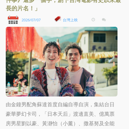
長的片名！」
2026/07/07
台灣上映
由金鐘男配角蘇達首度自編自導自演，集結台日
豪華夢幻卡司，「日本天后」渡邊直美、億萬票
房男星劉以豪、黃瀞怡（小薰）、撒基努及全能