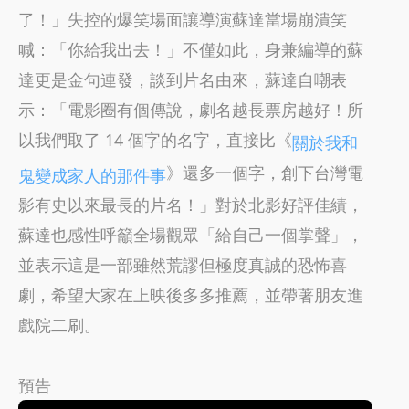
了！」失控的爆笑場面讓導演蘇達當場崩潰笑
喊：「你給我出去！」不僅如此，身兼編導的蘇
達更是金句連發，談到片名由來，蘇達自嘲表
示：「電影圈有個傳說，劇名越長票房越好！所
以我們取了 14 個字的名字，直接比《
關於我和
》還多一個字，創下台灣電
鬼變成家人的那件事
影有史以來最長的片名！」對於北影好評佳績，
蘇達也感性呼籲全場觀眾「給自己一個掌聲」，
並表示這是一部雖然荒謬但極度真誠的恐怖喜
劇，希望大家在上映後多多推薦，並帶著朋友進
戲院二刷。
預告