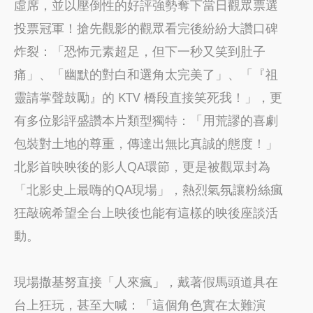
虛席，並以壓倒性的好評強勢奪下當日觀眾票選
投票冠軍！搶先觀影的觀眾看完後紛紛大讚口碑
炸裂：「恐怖元素超足，但下一秒又笑到肚子
痛」、「幽默的對白和選角太完美了」、「『祖
靈請掌聲鼓勵』的 KTV 橋段直接笑死我！」，更
有多位影評盛讚本片類型獨特：「用荒謬的喜劇
包裝對土地的尊重，傳達出無比真誠的態度！」
北影首映映後的影人QA環節，更是被觀眾封為
「北影史上最嗨的QA現場」，熱烈氣氛讓粉絲瘋
狂敲碗希望全台上映後也能有這樣的映後座談活
動。
現場撒基努直接「人來瘋」，戴著假馬頭道具在
台上狂玩，甚至大喊：「這個角色實在太難演