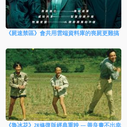
《屍速禁區》會共用雲端資料庫的喪屍更難搞
《魯冰花》2K修復版經典重映 --- 善良畫不出幸