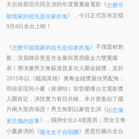
天后徐若瑄共同主演的年度重量級電影《
怎麼可
》，今日正式宣布定檔
能我家的祖先是你家的鬼
9月4日全台上映！
《
》不僅題材創
怎麼可能我家的祖先是你家的鬼
新，演員陣容更是含金量與票房吸金力雙重爆
表！導演兼男主角蘇達曾多次入圍金鐘獎，並於
2015年以《鑑識英雄》勇奪金鐘獎最佳男配角；
而徐若瑄與小薰（黃瀞怡）皆曾榮獲台北電影獎
入圍肯定，演技實力有目共睹。本片更集結了國
片兩大票房保證！男主角劉以豪曾主演《
比悲傷
》，橫掃全台2.4億票房；而女主角
更悲傷的故事
小薰參演的《
》更是狂飆出全台
陽光女子合唱團