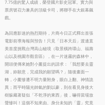
7.75億的驚人成績，榮登國片影史冠軍。實力與
票房號召力兼具的頂級卡司，將聯手在大銀幕飆
戲。
為回應影迷的熱烈期待，片商今日正式釋出首張
電影前導海報與預告！只見「日本天后」渡邊直
美首度挑戰台灣高山秘境（取景橫跨環山、福壽
山以及桃園市觀音區），在一片迷霧的森林中，
開頭便傳來她對小薰提出的請求：「我想要去靈
湖，妳願意，完成我的願望嗎？」隨後畫面一
轉，小薰慘遭不明力量附身，眼白上翻、神情詭
異；而平時陽光帥氣的劉以豪，則在看見身後大
樹躲藏著疑似「不乾淨的東西」後，嚇得當場放
聲慘叫！這個不知來由、身分未知的「靈」究竟