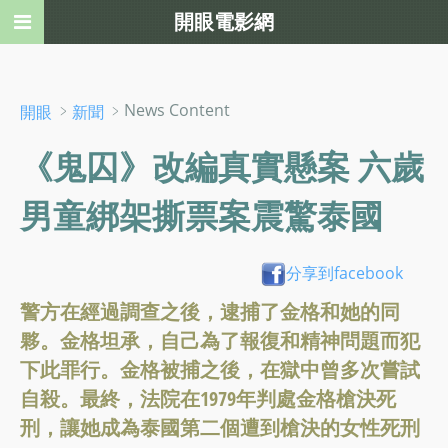
開眼電影網
﹥
﹥News Content
開眼
新聞
《鬼囚》改編真實懸案 六歲
男童綁架撕票案震驚泰國
分享到facebook
警方在經過調查之後，逮捕了金格和她的同
夥。金格坦承，自己為了報復和精神問題而犯
下此罪行。金格被捕之後，在獄中曾多次嘗試
自殺。最終，法院在1979年判處金格槍決死
刑，讓她成為泰國第二個遭到槍決的女性死刑