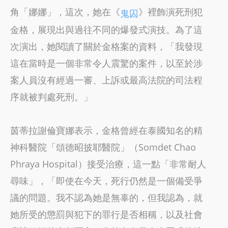
角「娜娜」，這次，她在《
》裡飾演死刑犯
鬼囚
金格，展現出與過往不同的爆發式演技。為了這
次演出，她閱讀了關於金格案的資料，「我發現
這在當時是一個非常令人震驚的案件，以至於涉
案人員沒有經過一審、上訴或最高法院的司法程
序就被判處死刑。」
茵蒂拉謝倫寶娜表示，金格曾經在泰國知名的精
神科醫院「頌德昭披耶醫院」（Somdet Chao
Phraya Hospital）接受治療，這一點「非常耐人
尋味」，「即使在今天，死行仍然是一個備受爭
議的問題。我不認為她是無辜的，但我認為，就
她所受的懲罰與犯下的罪行是否相稱，以及社會