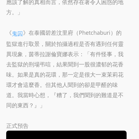
應該了解的真相而言，依然存在著令人困惑的地
方。」
《
》在泰國碧差汶里府（Phetchaburi）的
鬼囚
監獄進行取景，關於拍攝過程是否有遇到任何靈
異現象，茵蒂拉謝倫寶娜表示：「有件怪事，我
去監獄的刑場弔唁，結果聞到一股很濃郁的花香
味。如果是真的花環，那一定是很大一束茉莉花
環才會這麼香。但其他人聞到的卻是甲醛的味
道。我當時心想，『糟了，我們聞到的難道是不
同的東西？』」
正式預告