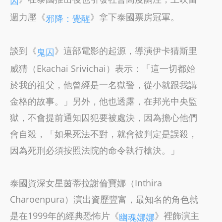
囚
週力壓《
》拿下泰國票房冠軍。
邪降：覺醒
談到《
》這部電影的起源，導演伊卡猜斯里
鬼囚
威猜（Ekachai Srivichai）表示：「這一切都始
於我的祖父，他曾經是一名獄警，從小就跟我講
金格的故事。」另外，他也透露，在邦光中央監
獄，不會提前通知囚犯要被處決，因為擔心他們
會自殺，「如果死法不對，就會被判定是誤殺，
因為死刑必須按照法院的命令執行槍決。」
泰國資深女星茵蒂拉謝倫寶娜（Inthira
Charoenpura）演出資歷豐富，最知名的角色就
是在1999年的經典恐怖片《
》裡飾演主
幽魂娜娜