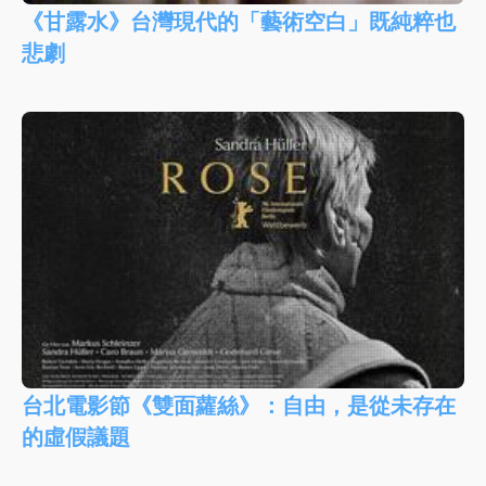
《甘露水》台灣現代的「藝術空白」既純粹也
悲劇
台北電影節《雙面蘿絲》：自由，是從未存在
的虛假議題