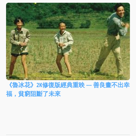
《魯冰花》2K修復版經典重映 --- 善良畫不出幸
福，貧窮阻斷了未來