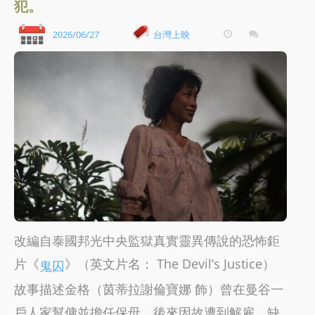
犯。
2026/06/27
台灣上映
改編自泰國邦光中央監獄真實靈異傳說的恐怖鉅
片《
》（英文片名： The Devil’s Justice）
鬼囚
故事描述金格（茵蒂拉謝倫寶娜 飾）曾在曼谷一
戶人家幫傭並擔任保母，後來因故遭到解雇，缺