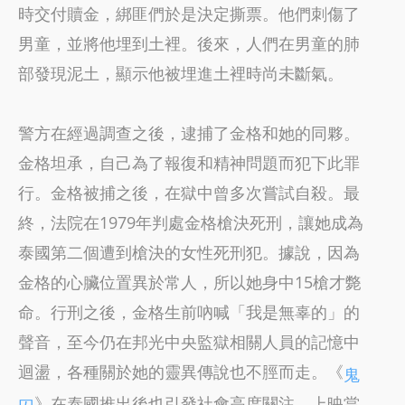
時交付贖金，綁匪們於是決定撕票。他們刺傷了
男童，並將他埋到土裡。後來，人們在男童的肺
部發現泥土，顯示他被埋進土裡時尚未斷氣。
警方在經過調查之後，逮捕了金格和她的同夥。
金格坦承，自己為了報復和精神問題而犯下此罪
行。金格被捕之後，在獄中曾多次嘗試自殺。最
終，法院在1979年判處金格槍決死刑，讓她成為
泰國第二個遭到槍決的女性死刑犯。據說，因為
金格的心臟位置異於常人，所以她身中15槍才斃
命。行刑之後，金格生前吶喊「我是無辜的」的
聲音，至今仍在邦光中央監獄相關人員的記憶中
迴盪，各種關於她的靈異傳說也不脛而走。《
鬼
》在泰國推出後也引發社會高度關注，上映當