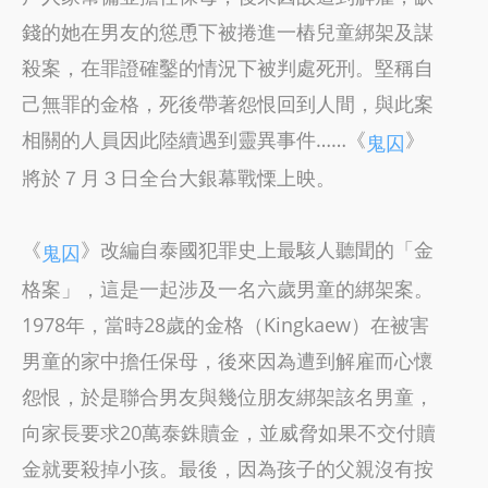
錢的她在男友的慫恿下被捲進一樁兒童綁架及謀
殺案，在罪證確鑿的情況下被判處死刑。堅稱自
己無罪的金格，死後帶著怨恨回到人間，與此案
相關的人員因此陸續遇到靈異事件……《
》
鬼囚
將於７月３日全台大銀幕戰慄上映。
《
》改編自泰國犯罪史上最駭人聽聞的「金
鬼囚
格案」，這是一起涉及一名六歲男童的綁架案。
1978年，當時28歲的金格（Kingkaew）在被害
男童的家中擔任保母，後來因為遭到解雇而心懷
怨恨，於是聯合男友與幾位朋友綁架該名男童，
向家長要求20萬泰銖贖金，並威脅如果不交付贖
金就要殺掉小孩。最後，因為孩子的父親沒有按