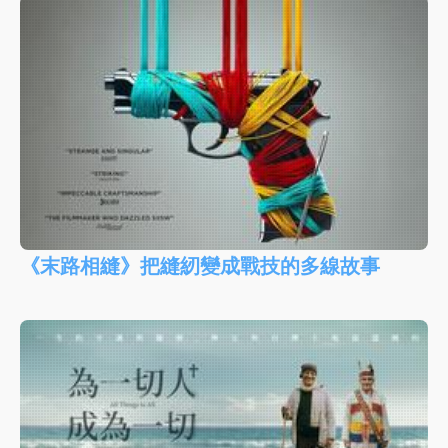
《末路相縫》把縫紉變成戰技的多線故事