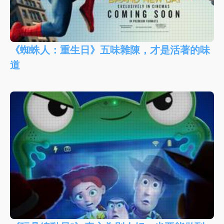
《蜘蛛人：重生日》五味雜陳，才是活著的味
道