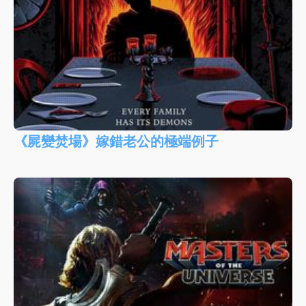
《屍變焚場》嫁錯老公的極端例子