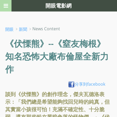
開眼電影網
﹥
﹥News Content
開眼
新聞
《伏慄熊》--《窒友梅根》
知名恐怖大廠布倫屋全新力
作
分享到facebook
談到《伏慄熊》的創作理念，傑夫瓦德洛表
示：「我們總是希望能夠找回兒時的純真，但
其實當小孩很可怕！充滿不確定性、十分脆
弱，還有那些躲在黑暗角落的怪物們。」《伏