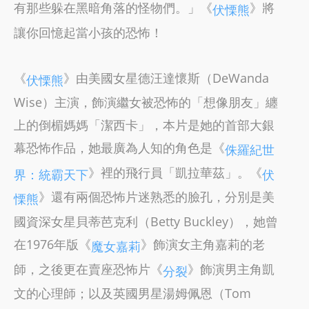
有那些躲在黑暗角落的怪物們。」《
》將
伏慄熊
讓你回憶起當小孩的恐怖！
《
》由美國女星德汪達懷斯（DeWanda
伏慄熊
Wise）主演，飾演繼女被恐怖的「想像朋友」纏
上的倒楣媽媽「潔西卡」，本片是她的首部大銀
幕恐怖作品，她最廣為人知的角色是《
侏羅紀世
》裡的飛行員「凱拉華茲」。《
界：統霸天下
伏
》還有兩個恐怖片迷熟悉的臉孔，分別是美
慄熊
國資深女星貝蒂芭克利（Betty Buckley），她曾
在1976年版《
》飾演女主角嘉莉的老
魔女嘉莉
師，之後更在賣座恐怖片《
》飾演男主角凱
分裂
文的心理師；以及英國男星湯姆佩恩（Tom