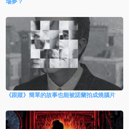
場夢？
《跟蹤》簡單的故事也能被諾蘭拍成燒腦片