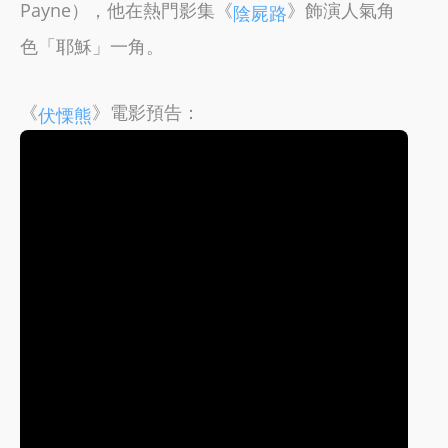
Payne），他在熱門影集《
》飾演人氣角
陰屍路
色「耶穌」一角。
《
》電影預告：
伏慄熊