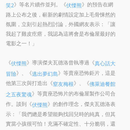
》等名片續作並列。《
》的預告在網
笑2
伏慄熊
路上公布之後，嶄新的劇情設定加上毛骨悚然的
氛圍，立刻引起熱烈討論，外國網友表示：「讓
我起了雞皮疙瘩，我認為這將會是布倫屋最好的
電影之一！」
《
》導演傑夫瓦德洛曾執導過《
伏慄熊
真心話大
》、《
》等賣座恐怖鉅片，這是
冒險
逃出夢幻島
他第三次與打造出《
》、《
窒友梅根
佛萊迪餐館
》等賣座恐怖片的布倫屋製作公司合
之五夜驚魂
作。談到《
》的創作理念，傑夫瓦德洛表
伏慄熊
示：「我們總是希望能夠找回兒時的純真，但其
實當小孩很可怕！充滿不確定性、十分脆弱，還