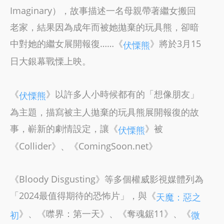
Imaginary），故事描述一名母親帶著繼女搬回
老家，結果因為成年而被她拋棄的玩具熊，卻暗
中對她的繼女展開報復……《
》將於3月15
伏慄熊
日大銀幕戰慄上映。
《
》以許多人小時候都有的「想像朋友」
伏慄熊
為主題，描寫被主人拋棄的玩具熊展開報復的故
事，嶄新的劇情設定，讓《
》被
伏慄熊
《Collider》、《ComingSoon.net》
《Bloody Disgusting》等多個權威影視媒體列為
「2024最值得期待的恐怖片」，與《
天魔：惡之
》、《噤界：第一天》、《奪魂鋸11》、《
初
微