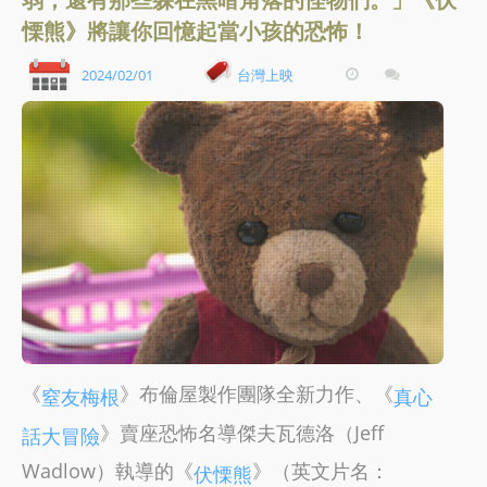
慄熊》將讓你回憶起當小孩的恐怖！
2024/02/01
台灣上映
《
》布倫屋製作團隊全新力作、《
窒友梅根
真心
》賣座恐怖名導傑夫瓦德洛（Jeff
話大冒險
Wadlow）執導的《
》（英文片名：
伏慄熊