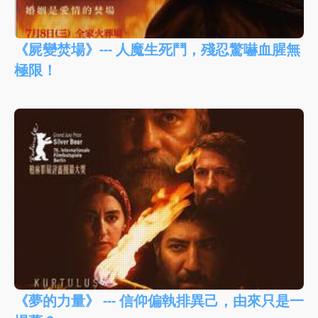
《屍變焚場》--- 人魔生死鬥，殘忍驚嚇血腥無
極限！
《夢的力量》 --- 信仰偏執排異己，由來只是一