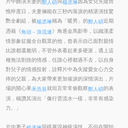
片中飾演夫妻的
與
因為女兒失蹤而
鄭人碩
楊丞琳
憔悴度日，夫妻倆能在三秒內落淚的精湛演技驚
艷全劇組，被
稱為「暖男」的
近期
楊丞琳
鄭人碩
憑藉《
》角逐金馬影帝，以鐵漢柔
角頭－浪流連
情形象征服全台觀眾的他，曾表示自己面對親情
比誰都還脆弱，不管外表看起來多硬派，遇上這
種無法割捨的情感，任誰心裡都過不去，以自身
對兒子的情感投射，詮釋片中為失蹤愛女心力交
瘁的父親，為大家帶來更加催淚的深情演出，片
場的開心果
就坦言常常偷觀察
的表
禾浩辰
鄭人碩
演，稱讚其演出「像行雲流水一樣，非常有感染
力。」
片中妻子
同樣展現神級演技，不但在開拍
楊丞琳