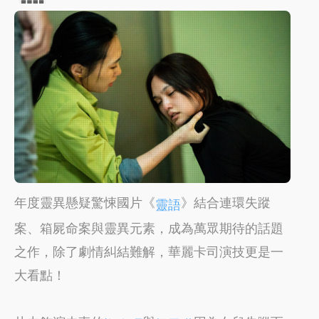
年度靈異懸疑驚悚國片《
》結合連環失蹤
靈語
案、箱屍命案與靈異元素，成為萬眾期待的話題
之作，除了劇情糾結難解，華麗卡司演技更是一
大看點！