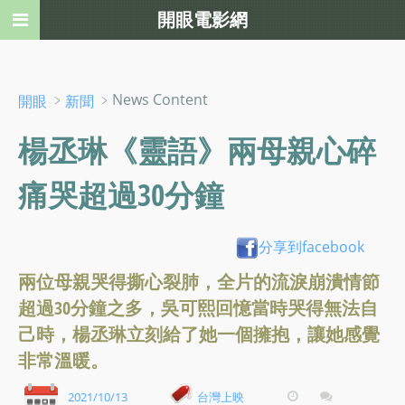
開眼電影網
﹥
﹥News Content
開眼
新聞
楊丞琳《靈語》兩母親心碎
痛哭超過30分鐘
分享到facebook
兩位母親哭得撕心裂肺，全片的流淚崩潰情節
超過30分鐘之多，吳可熙回憶當時哭得無法自
己時，楊丞琳立刻給了她一個擁抱，讓她感覺
非常溫暖。
2021/10/13
台灣上映