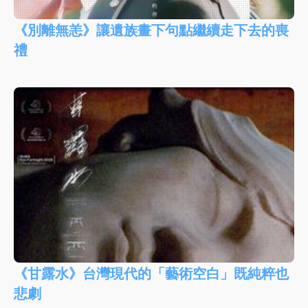
《別離無恙》讓遺族畫下句點繼續走下去的喪
禮
《甘露水》台灣現代的「藝術空白」既純粹也
悲劇