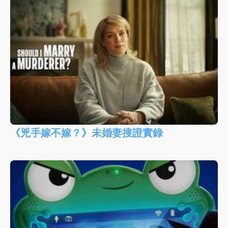
《兇手嫁不嫁？》未婚妻搜證實錄