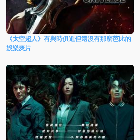
《太空超人》有與時俱進但還沒有那麼芭比的
娛樂爽片