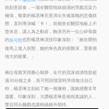
前刻意節食，一場在醫院情緒崩潰的哭戲渲染力
極強，敬業的楊丞琳完美演出失魂落魄的悲傷狀
態，直到導演喊「卡！」前都坐在醫院地板上不
曾休息，讓人為之動容，飾演另外一位心碎母親
的
也對楊丞琳演技印象深刻：「她在開拍
吳可熙
後馬上進入狀態，她的角色真的很難演，需要很
強大的能量。」
兩位母親哭得撕心裂肺，全片的流淚崩潰情節超
過30分鐘之多，吳可熙回憶當時哭得無法自己
時，楊丞琳立刻給了她一個擁抱，讓她感覺非常
溫暖、印象深刻，大讚楊丞琳是個很真誠的人，
雙后同台飆戲也讓粉絲格外期待。