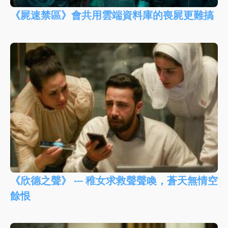
《屍速禁區》會共用雲端資料庫的喪屍更難搞
《欣德之聲》 --- 稚女求救聲聲喚，蒼天無情空
餘恨