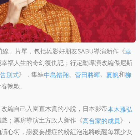
線」片單，包括雄影好朋友SABU導演新作《
幸
演幸福人生的奇幻復仇記；行定勳導演改編傑尼斯
》，集結
、
、
和
告別式
中島裕翔
菅田將暉
夏帆
柳
青春輓歌。
，改編自己入圍直木賞的小說，日本影帝
本木雅弘
飆戲；票房導演土方政人新作《
》，
高台家的成員
的讀心術，戀愛妄想症的粉紅泡泡將喚醒每顆少女