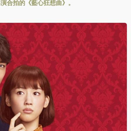
導演合拍的《藍心狂想曲》。