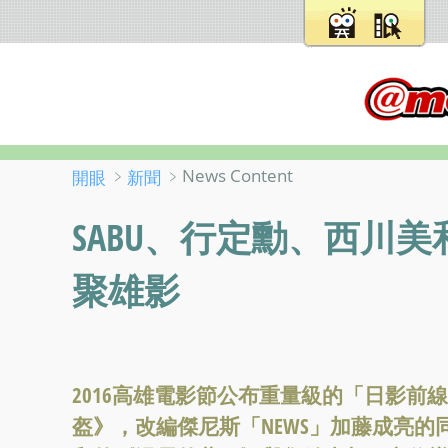
﹥
﹥News Content
開眼
新聞
SABU、行定勳、西川
聚雄影
2016高雄電影節公布重量級的「日影前
盔》，改編傑尼斯「NEWS」加藤成亮