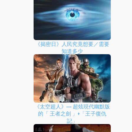
《揭密日》人民究竟想要／需要
知道多少
《太空超人》--- 超炫現代幽默版
的「 王者之劍 」+「王子復仇
記」