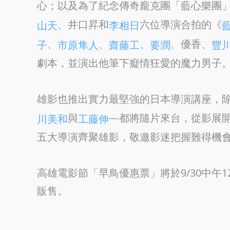
心；以及為了紀念傳奇龐克團「藍心樂團
、井口昇和
六位導演合拍的《
山天
李相日
、
、
、
、優香、
子
市原隼人
齋藤工
要潤
豐
劇本，並演出他筆下癡情狂愛的魔力男子
雄影也推出實力最堅強的日本導演講座，
與
都將隨片來台，從影展
川美和
工藤伸一
五大導演齊聚雄影，敬邀影迷把握難得機
高雄電影節「早鳥優惠票」將於9/30中午12:
販售。