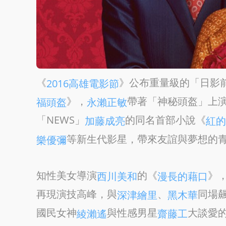
《
》公布重量級的「日影前
2016高雄電影節
》，
帶著「神秘頭盔」上
福頭盔
永瀨正敏
「NEWS」
的同名首部小說《
加藤成亮
紅的
等新生代影星，帶來友誼與夢想的
樂優彌
知性美女導演
的《
》
西川美和
漫長的藉口
再現演技高峰，與
、
同場
深津繪里
黑木華
國民女神
與性感男星
大談愛
綾瀨遙
齋藤工