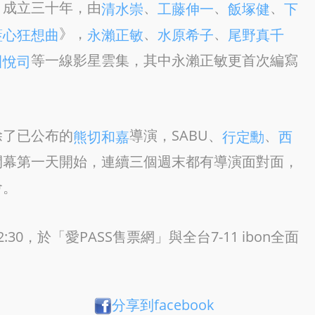
」成立三十年，由
、
、
、
清水崇
工藤伸一
飯塚健
下
》，
、
、
藍心狂想曲
永瀨正敏
水原希子
尾野真千
等一線影星雲集，其中永瀨正敏更首次編寫
川悅司
。
除了已公布的
導演，SABU、
、
熊切和嘉
行定勳
西
開幕第一天開始，連續三個週末都有導演面對面，
會。
30，於「愛PASS售票網」與全台7-11 ibon全面
分享到facebook