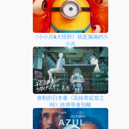
《小小兵&大怪獸》就是滿滿的小
小兵
會動的日本畫《花綠青綻放之
時》終將學會別離