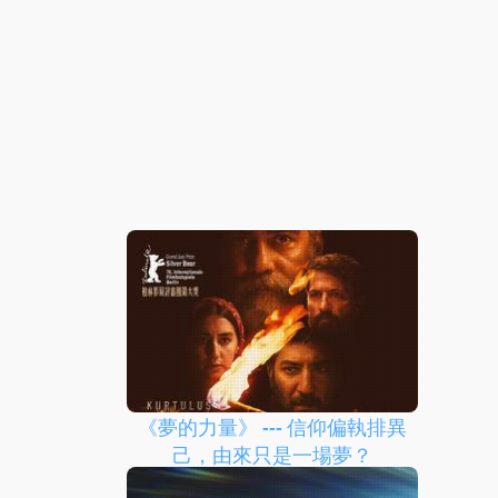
《夢的力量》 --- 信仰偏執排異
己，由來只是一場夢？