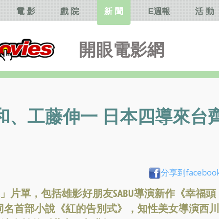
電 影
戲 院
新 聞
E週報
活 動
開眼電影網
美和、工藤伸一 日本四導來台
分享到faceboo
線」片單，包括雄影好朋友SABU導演新作《幸福頭
的同名首部小說《紅的告別式》，知性美女導演西