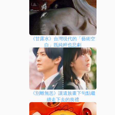
《甘露水》台灣現代的「藝術空
白」既純粹也悲劇
《別離無恙》讓遺族畫下句點繼
續走下去的喪禮