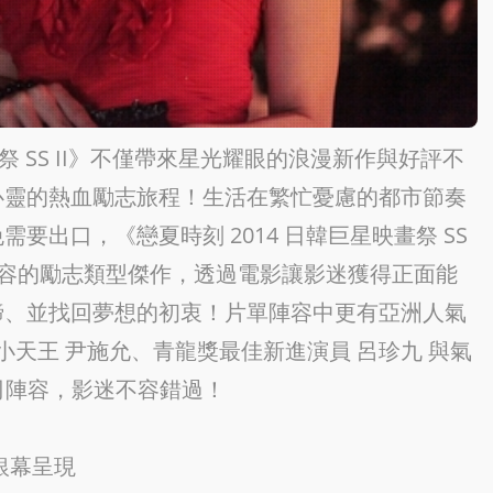
祭 SS II》不僅帶來星光耀眼的浪漫新作與好評不
心靈的熱血勵志旅程！生活在繁忙憂慮的都市節奏
出口，《戀夏時刻 2014 日韓巨星映畫祭 SS
動容的勵志類型傑作，透過電影讓影迷獲得正面能
諦、並找回夢想的初衷！片單陣容中更有亞洲人氣
小天王 尹施允、青龍獎最佳新進演員 呂珍九 與氣
司陣容，影迷不容錯過！
銀幕呈現