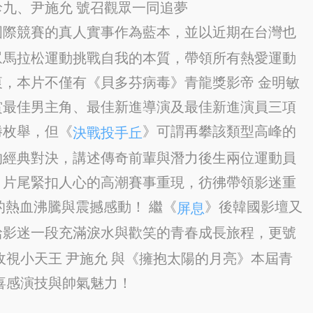
呂珍九、尹施允 號召觀眾一同追夢
國際競賽的真人實事作為藍本，並以近期在台灣也
眾馬拉松運動挑戰自我的本質，帶領所有熱愛運動
初衷，本片不僅有《貝多芬病毒》青龍獎影帝 金明敏
賞最佳男主角、最佳新進導演及最佳新進演員三項
勝枚舉，但《
》可謂再攀該類型高峰的
決戰投手丘
的經典對決，講述傳奇前輩與潛力後生兩位運動員
，片尾緊扣人心的高潮賽事重現，彷彿帶領影迷重
的熱血沸騰與震撼感動！ 繼《
》後韓國影壇又
屏息
給影迷一段充滿淚水與歡笑的青春成長旅程，更號
收視小天王 尹施允 與《擁抱太陽的月亮》本屆青
喜感演技與帥氣魅力！