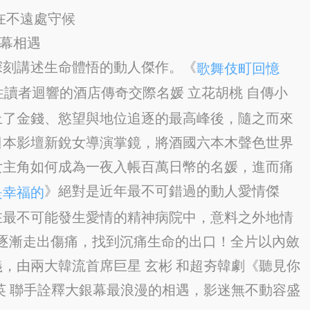
在不遠處守候
銀幕相遇
深刻講述生命體悟的動人傑作。《
歌舞伎町回憶
性讀者迴響的酒店傳奇交際名媛 立花胡桃 自傳小
上了金錢、慾望與地位追逐的最高峰後，隨之而來
日本影壇新銳女導演掌鏡，將酒國六本木聲色世界
女主角如何成為一夜入帳百萬日幣的名媛，進而痛
》絕對是近年最不可錯過的動人愛情傑
是幸福的
在最不可能發生愛情的精神病院中，意料之外地情
逐漸走出傷痛，找到沉痛生命的出口！全片以內斂
，由兩大韓流首席巨星 玄彬 和超夯韓劇《聽見你
英 聯手詮釋大銀幕最浪漫的相遇，影迷無不動容盛