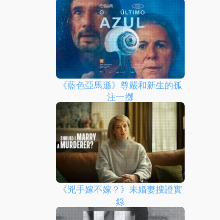
《藍色亞馬遜》尊嚴和新生的孤
注一擲
《兇手嫁不嫁？》未婚妻搜證實
錄