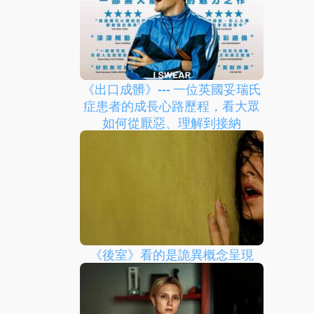
《出口成髒》--- 一位英國妥瑞氏
症患者的成長心路歷程，看大眾
如何從厭惡、理解到接納
《後室》看的是詭異概念呈現