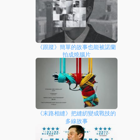
《跟蹤》簡單的故事也能被諾蘭
拍成燒腦片
《末路相縫》把縫紉變成戰技的
多線故事