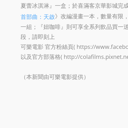
夏蕾冰淇淋』一盒；於喜滿客京華影城完
》改編漫畫一本，數量有限，
首部曲：天啟
一組；『妞咖啡』則可享全系列飲品買一
段，請即刻上
可樂電影 官方粉絲頁( https://www.facebook.
以及官方部落格( http://colafilms.pixnet
（本新聞由可樂電影提供）