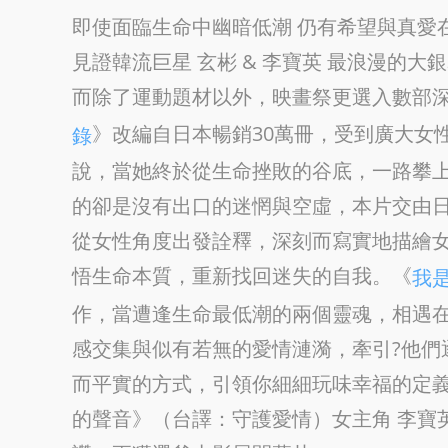
即使面臨生命中幽暗低潮 仍有希望與真愛
見證韓流巨星 玄彬 & 李寶英 最浪漫的大
而除了運動題材以外，映畫祭更選入數部
》改編自日本暢銷30萬冊，受到廣大女
錄
說，當她終於從生命挫敗的谷底，一路攀
的卻是沒有出口的迷惘與空虛，本片交由
從女性角度出發詮釋，深刻而寫實地描繪
悟生命本質，重新找回迷失的自我。《
我
作，當遭逢生命最低潮的兩個靈魂，相遇
感交集與似有若無的愛情漣漪，牽引?他們
而平實的方式，引領你細細玩味幸福的定義
的聲音》（台譯：守護愛情）女主角 李寶