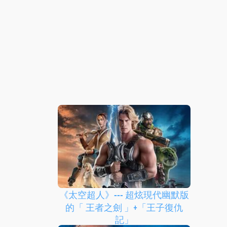
《太空超人》--- 超炫現代幽默版
的「 王者之劍 」+「王子復仇
記」