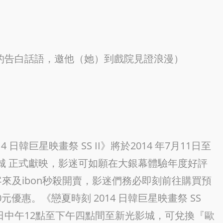
的告白話語，邀他（她）到戲院見證浪漫）
日韓巨星映畫祭 SS II》將於2014 年7月11日至
光影城 正式獻映，影迷可如願在大銀幕體驗年度好評
來及ibon秒殺開賣，影迷們務必即刻前往購買預
元優惠。《戀夏時刻 2014 日韓巨星映畫祭 SS
2日中午12點至下午四點間至新光影城，可兌換『歐