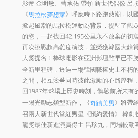
影帝 金明敏、曹承佑 帶領 新世代偶像 
《
》呼應時下路跑熱潮，以
馬拉松夢想家
掀起風潮的馬拉松運動為背景，提醒了觀
的您，一起找回42.195公里永不放棄的
再次挑戰超高難度演技，並榮獲韓國大鐘
大獎提名！棒球電影在亞洲影壇雖早已不
全新里程碑，透過一場韓國職棒史上不朽
之間，相互競爭同時彼此激勵的心路歷程
回1987年球場上歷史時刻，體驗前所未有
一陽光勵志類型新作，《
》將帶
奇蹟美男
召兩大新世代當紅男星《預約愛情》 韓劇
龍獎最佳新進演員得主 呂珍九，同場較勁