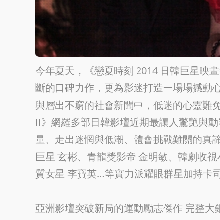
今年夏天，《戀夏時刻 2014 日韓巨星映畫
斷的口碑力作，更為影迷打造一場場撼動
與層出不窮的社會新聞中，低迷的心靈難免需要
II》網羅多部日韓影壇近期最讓人驚艷與
量、走出迷惘與低潮、體會挑戰難關的真
巨星 玄彬、青龍獎影帝 金明敏、韓劇收視
質女星 李寶英…等實力派耀眼群星加持卡
亞洲影壇突破新局的運動勵志傑作 完整大