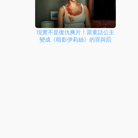
現實不是復仇爽片！當童話公主
變成《暗影伊莉絲》的罪與罰