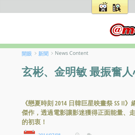
﹥
﹥News Content
開眼
新聞
玄彬、金明敏 最振奮
《戀夏時刻 2014 日韓巨星映畫祭 SS
傑作，透過電影讓影迷獲得正面能量、
的初衷！
2014/07/08