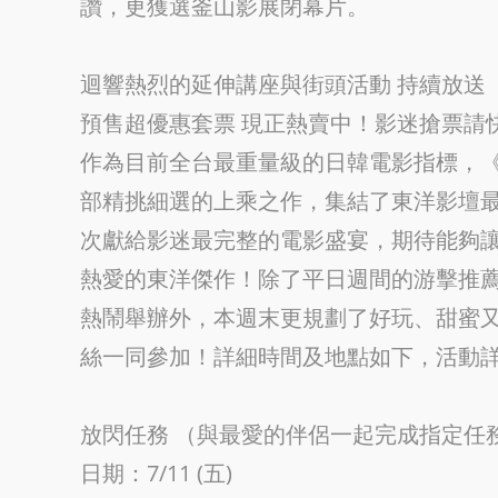
讚，更獲選釜山影展閉幕片。
迴響熱烈的延伸講座與街頭活動 持續放送
預售超優惠套票 現正熱賣中！影迷搶票請
作為目前全台最重量級的日韓電影指標，《戀
部精挑細選的上乘之作，集結了東洋影壇
次獻給影迷最完整的電影盛宴，期待能夠
熱愛的東洋傑作！除了平日週間的游擊推薦
熱鬧舉辦外，本週末更規劃了好玩、甜蜜
絲一同參加！詳細時間及地點如下，活動
放閃任務 （與最愛的伴侶一起完成指定任
日期：7/11 (五)