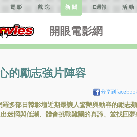
電 影
戲 院
新 聞
E週報
活 動
開眼電影網
人心的勵志強片陣容
分享到faceboo
 II》網羅多部日韓影壇近期最讓人驚艷與動容的勵志
走出迷惘與低潮、體會挑戰難關的真諦、並找回夢