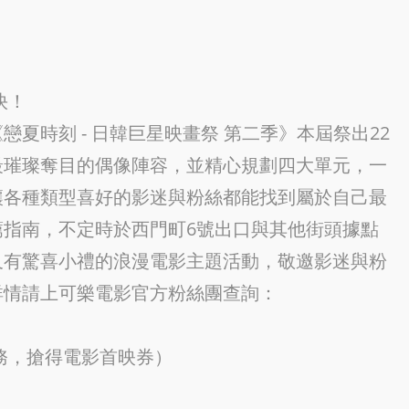
快！
夏時刻 - 日韓巨星映畫祭 第二季》本屆祭出22
最璀璨奪目的偶像陣容，並精心規劃四大單元，一
讓各種類型喜好的影迷與粉絲都能找到屬於自己最
指南，不定時於西門町6號出口與其他街頭據點
又有驚喜小禮的浪漫電影主題活動，敬邀影迷與粉
詳情請上可樂電影官方粉絲團查詢：
務，搶得電影首映券）