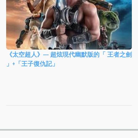
《太空超人》--- 超炫現代幽默版的「 王者之劍
」+「王子復仇記」