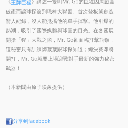
《
》講述一隻叫Mr. Go的巨猩因馬戲團
王牌巨猩
破產而讓球探簽到職棒大聯盟。首次登板就創造
驚人紀錄，沒人能抵擋他的單手揮擊。他引爆的
熱潮，吸引了國際媒體與球團的目光。在各國展
開搶「猩」大戰之際，Mr. Go卻面臨打擊瓶頸，
這秘密只有訓練師葳葳跟球探知道；總決賽即將
開打，Mr. Go就要上場迎戰對手最新的強力秘密
武器！
（本新聞由原子映象提供）
分享到facebook