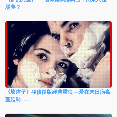
場夢？
《壞痞子》4K修復版經典重映 ---愛在末日病毒
蔓延時...…