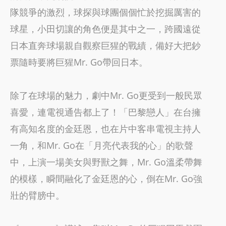
隊競爭的激烈，球探與球團個個忙於挖掘厲害的
球星，小田切讓的角色便是其中之一，跨國遠從
日本直奔球場親自觀察巨猩的戰績，備好大把鈔
票隨時要將巨猩Mr. Go帶回日本。
除了在球場的魅力，劇中Mr. Go更受到一般民眾
喜愛，連電視通告都上了！「巴黎戀人」在台擁
有高知名度的金廷恩，也在片中客串電視主持人
一角，和Mr. Go在「月亮代表我的心」的歌聲
中，上演一場美女與野獸之舞，Mr. Go溫柔帶舞
的模樣，瞬間融化了金廷恩的心，倒在Mr. Go強
壯的臂膀中。