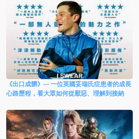
《出口成髒》--- 一位英國妥瑞氏症患者的成長
心路歷程，看大眾如何從厭惡、理解到接納