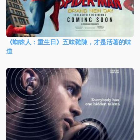
《蜘蛛人：重生日》五味雜陳，才是活著的味
道