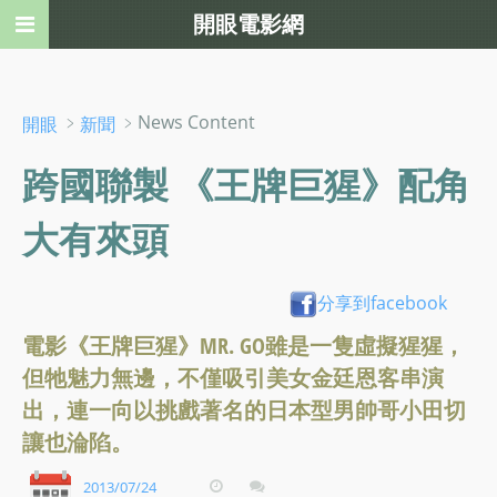
開眼電影網
﹥
﹥News Content
開眼
新聞
跨國聯製 《王牌巨猩》配角
大有來頭
分享到facebook
電影《王牌巨猩》MR. GO雖是一隻虛擬猩猩，
但牠魅力無邊，不僅吸引美女金廷恩客串演
出，連一向以挑戲著名的日本型男帥哥小田切
讓也淪陷。
2013/07/24