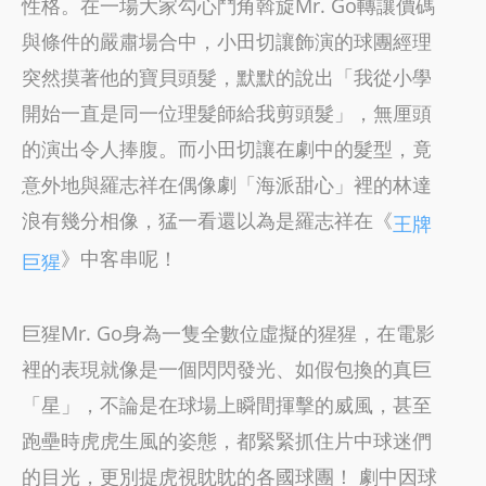
性格。在一場大家勾心鬥角斡旋Mr. Go轉讓價碼
與條件的嚴肅場合中，小田切讓飾演的球團經理
突然摸著他的寶貝頭髮，默默的說出「我從小學
開始一直是同一位理髮師給我剪頭髮」，無厘頭
的演出令人捧腹。而小田切讓在劇中的髮型，竟
意外地與羅志祥在偶像劇「海派甜心」裡的林達
浪有幾分相像，猛一看還以為是羅志祥在《
王牌
》中客串呢！
巨猩
巨猩Mr. Go身為一隻全數位虛擬的猩猩，在電影
裡的表現就像是一個閃閃發光、如假包換的真巨
「星」，不論是在球場上瞬間揮擊的威風，甚至
跑壘時虎虎生風的姿態，都緊緊抓住片中球迷們
的目光，更別提虎視眈眈的各國球團！ 劇中因球