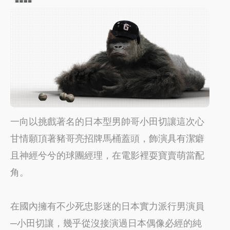
一向以挑戲著名的日本型男帥哥小田切讓這次心
甘情願頂著豬哥亮招牌馬桶蓋頭，飾演具有潔癖
且神經兮兮的球團經理，在電影裡耍寶賣萌當配
角。
在國內擁有不少死忠影迷的日本實力派行男演員
─小田切讓，幾乎從沒接演過日本偶像必經的純