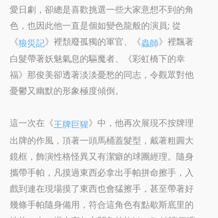
愛日劇，卻總是喜歡挑選一些大家意想不到的角
色，也因此他一直是個如變色龍般的演員; 從
《
》裡頹廢孤獨的軍官、《
》裡飄著
狼災記
蟲師
白髮帶著妖魅氣息的驅魔者、《彩虹橋下的幸
福》那俊美卻透著淡淡憂愁的同志，令觀眾對他
憂鬱又幽默的形象極度傾倒。
這一次在《
》中，他再次展現不按牌理
王牌巨猩
出牌的作風，頂著一頭馬桶蓋髮型，戴著粗圓大
鏡框，飾演性格怪異又有潔癖的球團經理。隨身
攜帶手帕，凡摸過東西必拿出手帕拼命擦手，入
戲到連在現場摸了東西也會猛擦手，甚至帶著好
幾條手帕隨身備用，符合這角色有點歇斯底里的