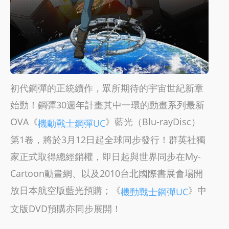
初代鋼彈的正統續作，眾所期待的宇宙世紀新章
始動！鋼彈30週年計畫其中一環的動畫系列最新
OVA《
》藍光（Blu-rayDisc）
機動戰士鋼彈UC
第1卷，將於3月12日起全球同步發行！群英社獨
家正式取得總經銷權，即日起與世界同步在My-
Cartoon動畫網、以及2010台北國際書展會場開
放日本航空版藍光預購；《
》中
機動戰士鋼彈UC
文版DVD預購亦同步展開！