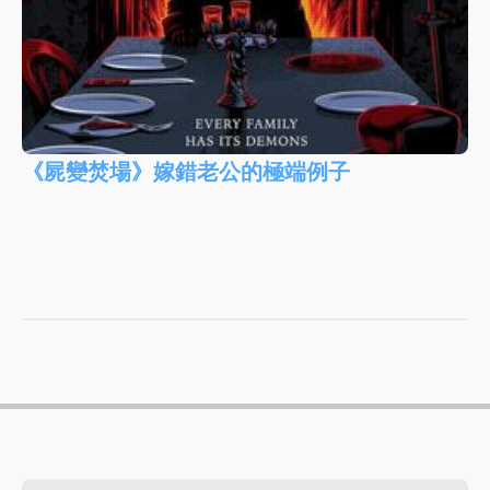
《屍變焚場》嫁錯老公的極端例子