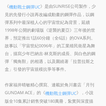
《
》是由SUNRISE公司製作，少
機動戰士鋼彈UC
見的先發行小說再改編成動畫的鋼彈作品，以鋼
彈系列中最深植人心的宇宙世紀為背景，延續
1998年公開的劇場版《逆襲的夏亞》三年後的世
界，預定推出1話60分鐘（全6話）的OVA系列。
故事以「宇宙世紀0096年」的工業殖民衛星為舞
台，描寫少年巴納吉‧林克斯的成長、與白色的鋼
彈「獨角獸」的相遇，以及圍繞著「拉普拉斯之
盒」引發的宇宙規模抗爭等事件。
作家福井晴敏精心撰寫、連載於角川書店「月刊
GUNDAM ACE」的《
》，小說
機動戰士鋼彈UC
版全10集累計銷售突破180萬冊，紮實與深度描