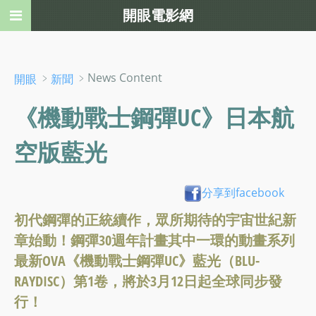
開眼電影網
﹥
﹥News Content
開眼
新聞
《機動戰士鋼彈UC》日本航
空版藍光
分享到facebook
初代鋼彈的正統續作，眾所期待的宇宙世紀新
章始動！鋼彈30週年計畫其中一環的動畫系列
最新OVA《機動戰士鋼彈UC》藍光（BLU-
RAYDISC）第1卷，將於3月12日起全球同步發
行！