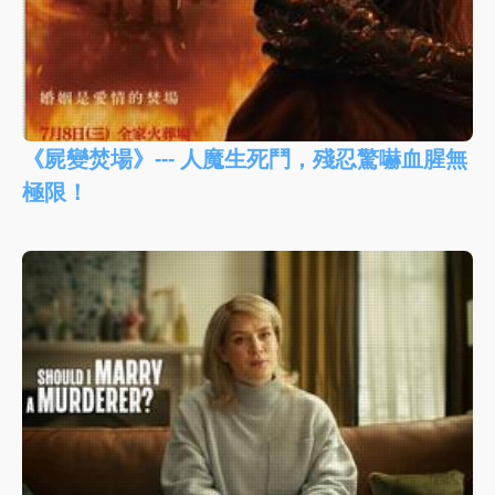
《屍變焚場》--- 人魔生死鬥，殘忍驚嚇血腥無
極限！