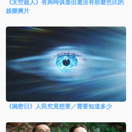
《太空超人》有與時俱進但還沒有那麼芭比的
娛樂爽片
《揭密日》人民究竟想要／需要知道多少