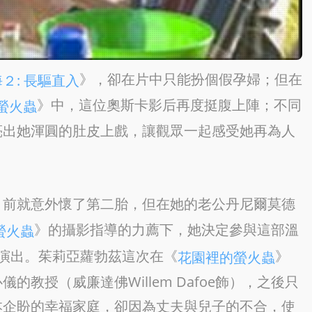
》，卻在片中只能扮個假孕婦；但在
２: 長驅直入
》中，這位奧斯卡影后再度挺腹上陣；不同
螢火蟲
亮出她渾圓的肚皮上戲，讓觀眾一起感受她再為人
》前就意外懷了第二胎，但在她的老公丹尼爾莫德
》的攝影指導的力薦下，她決定參與這部溫
螢火蟲
演出。茱莉亞蘿勃茲這次在《
》
花園裡的螢火蟲
教授（威廉達佛Willem Dafoe飾），之後只
本企盼的幸福家庭，卻因為丈夫與兒子的不合，使