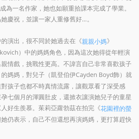
大成為一名作家，她也如願重拾課本完成了學業。
為她慶祝，並讓一家人重修舊好…。
中的演出，很不同於她過去在《
》
親親小媽
rockovich）中的媽媽角色，因為這次她得從年輕演
出親情戲，挑戰性更高。不諱言自己非常喜歡孩子
》的媽媽，對兒子（凱登伯伊Cayden Boyd飾）就
連對孩子也都不時真情流露，讓觀眾看了深受感
懷孕七個月的渾圓肚皮，還掀衣讓演她兒子的童星
眾人好生羨慕。茱莉亞蘿勃茲在拍完《
花園裡的螢
但她仍表示，自己不但還想再演媽媽，更打算趕快