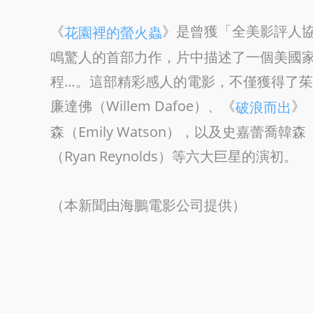
《
》是曾獲「全美影評人協會
花園裡的螢火蟲
鳴驚人的首部力作，片中描述了一個美國
程…。這部精彩感人的電影，不僅獲得了
廉達佛（Willem Dafoe）、《
》（
破浪而出
森（Emily Watson），以及史嘉蕾喬韓森（S
（Ryan Reynolds）等六大巨星的演初。
（本新聞由海鵬電影公司提供）