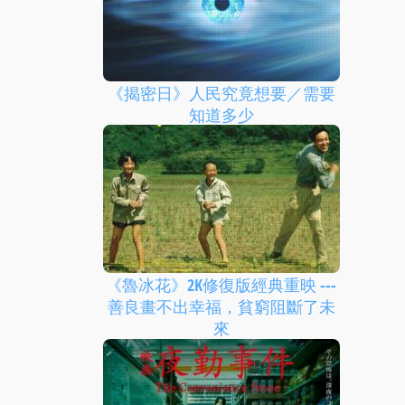
《揭密日》人民究竟想要／需要
知道多少
《魯冰花》2K修復版經典重映 ---
善良畫不出幸福，貧窮阻斷了未
來