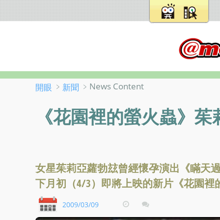
﹥
﹥News Content
開眼
新聞
《花園裡的螢火蟲》茱
女星茱莉亞蘿勃玆曾經懷孕演出《瞞天過
下月初（4/3）即將上映的新片《花園
2009/03/09