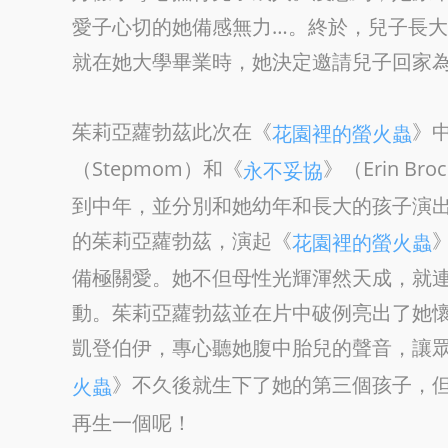
愛子心切的她備感無力…。終於，兒子長
就在她大學畢業時，她決定邀請兒子回家
茱莉亞蘿勃茲此次在《
》
花園裡的螢火蟲
（Stepmom）和《
》（Erin B
永不妥協
到中年，並分別和她幼年和長大的孩子演
的茱莉亞蘿勃茲，演起《
花園裡的螢火蟲
備極關愛。她不但母性光輝渾然天成，就
動。茱莉亞蘿勃茲並在片中破例亮出了她
凱登伯伊，專心聽她腹中胎兒的聲音，讓
》不久後就生下了她的第三個孩子，
火蟲
再生一個呢！