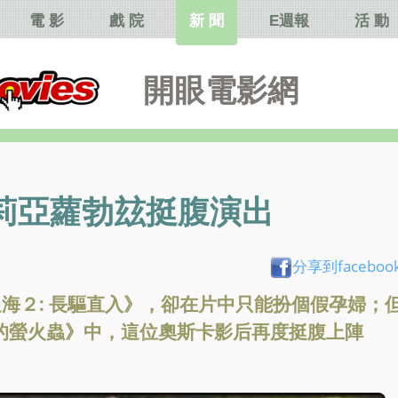
電 影
戲 院
新 聞
E週報
活 動
開眼電影網
莉亞蘿勃玆挺腹演出
分享到faceboo
海２: 長驅直入》，卻在片中只能扮個假孕婦；
裡的螢火蟲》中，這位奧斯卡影后再度挺腹上陣