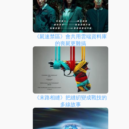
《屍速禁區》會共用雲端資料庫
的喪屍更難搞
《末路相縫》把縫紉變成戰技的
多線故事