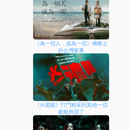
《為一切人，成為一切》傳教士
的台灣家事
《火遮眼》打鬥精采到其他一切
都無所謂了