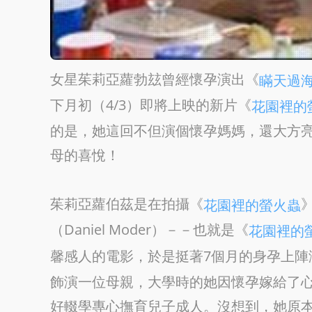
女星茱莉亞蘿勃玆曾經懷孕演出《
瞞天過海
下月初（4/3）即將上映的新片《
花園裡的
的是，她這回不但演個懷孕媽媽，還大方
母的喜悅！
茱莉亞蘿伯茲是在拍攝《
花園裡的螢火蟲
（Daniel Moder）－－也就是《
花園裡的
馨感人的電影，於是挺著7個月的身孕上陣
飾演一位母親，大學時的她因懷孕嫁給了心儀的
好輟學專心撫育兒子成人。沒想到，她原